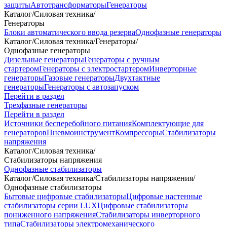
защиты
Автотрансформаторы
Генераторы
Каталог
/
Силовая техника
/
Генераторы
Блоки автоматического ввода резерва
Однофазные генераторы
Каталог
/
Силовая техника
/
Генераторы
/
Однофазные генераторы
Дизельные генераторы
Генераторы с ручным
стартером
Генераторы с электростартером
Инверторные
генераторы
Газовые генераторы
Двухтактные
генераторы
Генераторы с автозапуском
Перейти в раздел
Трехфазные генераторы
Перейти в раздел
Источники бесперебойного питания
Комплектующие для
генераторов
Пневмоинструмент
Компрессоры
Стабилизаторы
напряжения
Каталог
/
Силовая техника
/
Стабилизаторы напряжения
Однофазные стабилизаторы
Каталог
/
Силовая техника
/
Стабилизаторы напряжения
/
Однофазные стабилизаторы
Бытовые цифровые стабилизаторы
Цифровые настенные
стабилизаторы серии LUX
Цифровые стабилизаторы
пониженного напряжения
Стабилизаторы инверторного
типа
Стабилизаторы электромеханического