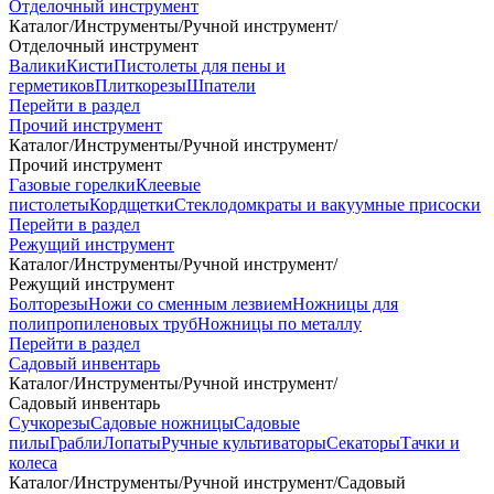
Отделочный инструмент
Каталог
/
Инструменты
/
Ручной инструмент
/
Отделочный инструмент
Валики
Кисти
Пистолеты для пены и
герметиков
Плиткорезы
Шпатели
Перейти в раздел
Прочий инструмент
Каталог
/
Инструменты
/
Ручной инструмент
/
Прочий инструмент
Газовые горелки
Клеевые
пистолеты
Кордщетки
Стеклодомкраты и вакуумные присоски
Перейти в раздел
Режущий инструмент
Каталог
/
Инструменты
/
Ручной инструмент
/
Режущий инструмент
Болторезы
Ножи со сменным лезвием
Ножницы для
полипропиленовых труб
Ножницы по металлу
Перейти в раздел
Садовый инвентарь
Каталог
/
Инструменты
/
Ручной инструмент
/
Садовый инвентарь
Сучкорезы
Садовые ножницы
Садовые
пилы
Грабли
Лопаты
Ручные культиваторы
Секаторы
Тачки и
колеса
Каталог
/
Инструменты
/
Ручной инструмент
/
Садовый