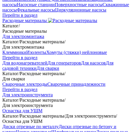
насосы
Насосные станции
Поверхностные насосы
Скважинные
насосы
Фекальные насосы
Циркуляционные насосы
Перейти в раздел
Расходные материалы
Каталог
/
Расходные материалы
Для электромонтажа
Каталог
/
Расходные материалы
/
Для электромонтажа
Клеммники
Изоленты
Хомуты (стяжки) нейлоновые
Перейти в раздел
Для водонагревателей
Для генераторов
Для насосов
Для
садовой техники
Для сварки
Каталог
/
Расходные материалы
/
Для сварки
Сварочные электроды
Сварочные принадлежности
Перейти в раздел
Для электроинструмента
Каталог
/
Расходные материалы
/
Для электроинструмента
Оснастка для УШМ
Каталог
/
Расходные материалы
/
Для электроинструмента
/
Оснастка для УШМ
Диски отрезные по металлу
Диски отрезные по бетону и
камню
Чашки зачистные
Шлифовальные круги
Диски пильные