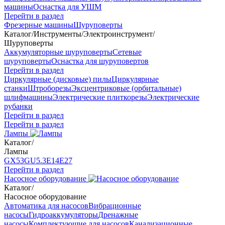
машины
Оснастка для УШМ
Перейти в раздел
Фрезерные машины
Шуруповерты
Каталог
/
Инструменты
/
Электроинструмент
/
Шуруповерты
Аккумуляторные шуруповерты
Сетевые
шуруповерты
Оснастка для шуруповертов
Перейти в раздел
Циркулярные (дисковые) пилы
Циркулярные
станки
Штроборезы
Эксцентриковые (орбитальные)
шлифмашины
Электрические плиткорезы
Электрические
рубанки
Перейти в раздел
Перейти в раздел
Лампы
Каталог
/
Лампы
GX53
GU5.3
Е14
Е27
Перейти в раздел
Насосное оборудование
Каталог
/
Насосное оборудование
Автоматика для насосов
Вибрационные
насосы
Гидроаккумуляторы
Дренажные
насосы
Комплектующие для насосов
Канализационные