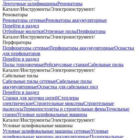
Ленточные шлифмашины
Реноваторы
Каталог
/
Инструменты
/
Электроинструмент
/
Реноваторы
Реноваторы сетевые
Реноваторы аккумуляторные
Перейти в раздел
Отбойные молотки
Отрезные пилы
Перфораторы
Каталог
/
Инструменты
/
Электроинструмент
/
Перфораторы
Перфораторы сетевые
Перфораторы аккумуляторные
Оснастка
для перфораторов
Перейти в раздел
Пилы торцовочные
Рейсмусовые станки
Сабельные пилы
Каталог
/
Инструменты
/
Электроинструмент
/
Сабельные пилы
Сабельные пилы сетевые
Сабельные пилы
аккумуляторные
Оснастка для сабельных пил
Перейти в раздел
Станки для заточки цепей
Степлеры
электрические
Строительные миксеры
Строительные
пылесосы
Термопистолеты и строительные фены
Точильные
станки
Угловые шлифовальные машины
Каталог
/
Инструменты
/
Электроинструмент
/
Угловые шлифовальные машины
Угловые шлифовальные машины сетевые
Угловые
шлифовальные машины аккумуляторные
Полировальные