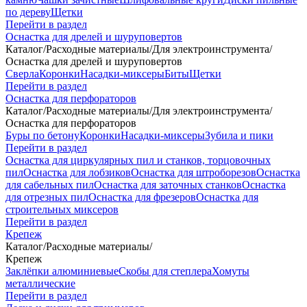
по дереву
Щетки
Перейти в раздел
Оснастка для дрелей и шуруповертов
Каталог
/
Расходные материалы
/
Для электроинструмента
/
Оснастка для дрелей и шуруповертов
Сверла
Коронки
Насадки-миксеры
Биты
Щетки
Перейти в раздел
Оснастка для перфораторов
Каталог
/
Расходные материалы
/
Для электроинструмента
/
Оснастка для перфораторов
Буры по бетону
Коронки
Насадки-миксеры
Зубила и пики
Перейти в раздел
Оснастка для циркулярных пил и станков, торцовочных
пил
Оснастка для лобзиков
Оснастка для штроборезов
Оснастка
для сабельных пил
Оснастка для заточных станков
Оснастка
для отрезных пил
Оснастка для фрезеров
Оснастка для
строительных миксеров
Перейти в раздел
Крепеж
Каталог
/
Расходные материалы
/
Крепеж
Заклёпки алюминиевые
Скобы для степлера
Хомуты
металлические
Перейти в раздел