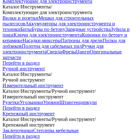
Комплектующие для электроинструмента
Каталог
/
Инструменты
/
Комплектующие для электроинструмента
Вилки и розетки
Мешки для строительных
пылесосов
Аккумуляторы для электроинструмента и
техники
Биты
Буры по бетону
Зарядные устройства
Зубила и
пики
Ключи для электроинструмента
Коронки по бетону и
керамике
Насадки-миксеры
Патроны для дрели
Пилки для
лобзиков
Полотна для сабельных пил
Ручки для
электроинструмента
Сверла
Фрезы
Цанги
Оригинальные
запчасти
Перейти в раздел
Ручной инструмент
Каталог
/
Инструменты
/
Ручной инструмент
Измерительный инструмент
Каталог
/
Инструменты
/
Ручной инструмент
/
Измерительный инструмент
Рулетки
Угольники
Уровни
Штангенциркули
Перейти в раздел
Крепежный инструмент
Каталог
/
Инструменты
/
Ручной инструмент
/
Крепежный инструмент
Заклепочники
Степлеры мебельные
Перейти в раздел