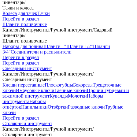
инвентарь
/
Тачки и колеса
Колеса для тачек
Тачки
Перейти в раздел
Шланги поливочные
Каталог
/
Инструменты
/
Ручной инструмент
/
Садовый
инвентарь
/
Шланги поливочные
Наборы для полива
Шланги 1"
Шланги 1/2"
Шланги
3/4"
Соединители и распылители
Перейти в раздел
Перейти в раздел
Слесарный инструмент
Каталог
/
Инструменты
/
Ручной инструмент
/
Слесарный инструмент
Клещи переставные
Плоскогубцы
Бокорезы
Трещоточные
ключи
Имбусовые ключи
Гаечные ключи
Прочий губцевый и
зажимной инструмент
Кувалды
Молотки
Наборы
инструмента
Наборы
отвёрток
Напильники
Отвёртки
Разводные ключи
Трубные
ключи
Перейти в раздел
Столярный инструмент
Каталог
/
Инструменты
/
Ручной инструмент
/
Столярный инструмент