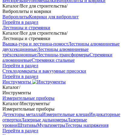
Бензорезы
Бетономешалки
Виброплиты и коврики
Каталог
/
Все для строительства
/
Виброплиты и коврики
Виброплиты
Коврики для виброплит
Перейти в раздел
Лестницы и стремянки
Каталог
/
Все для строительства
/
Лестницы и стремянки
Вышка-тура и лестница-помост
Лестницы алюминиевые
двухсекционные
Лестницы алюминиевые
трёхсекционные
Лестницы-трансформеры
Стремянки
алюминиевые
Стремянки стальные
Перейти в раздел
Стеклодомкраты и вакуумные присоски
Перейти в раздел
Инструменты
Каталог
/
Инструменты
Измерительные приборы
Каталог
/
Инструменты
/
Измерительные приборы
Детекторы металла
Измерительные клещи
Индикаторные
отвертки
Лазерные дальномеры
Лазерные
уровни
Штативы
Мультиметры
Тестеры напряжения
Перейти в раздел