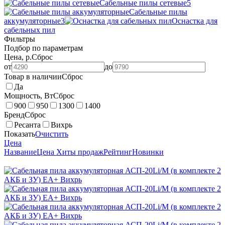
Сабельные пилы сетевые
5
Сабельные пилы
аккумуляторные
3
Оснастка для
сабельных пил
Фильтры
Подбор по параметрам
Цена, р.
Сброс
от
до
Товар в наличии
Сброс
Да
Мощность, Вт
Сброс
900
950
1300
1400
Бренд
Сброс
Ресанта
Вихрь
Показать
Очистить
Цена
Название
Цена
Хиты продаж
Рейтинг
Новинки