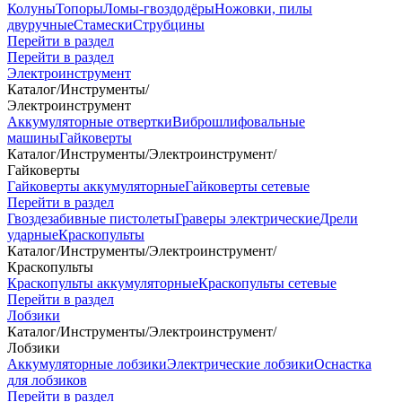
Колуны
Топоры
Ломы-гвоздодёры
Ножовки, пилы
двуручные
Стамески
Струбцины
Перейти в раздел
Перейти в раздел
Электроинструмент
Каталог
/
Инструменты
/
Электроинструмент
Аккумуляторные отвертки
Виброшлифовальные
машины
Гайковерты
Каталог
/
Инструменты
/
Электроинструмент
/
Гайковерты
Гайковерты аккумуляторные
Гайковерты сетевые
Перейти в раздел
Гвоздезабивные пистолеты
Граверы электрические
Дрели
ударные
Краскопульты
Каталог
/
Инструменты
/
Электроинструмент
/
Краскопульты
Краскопульты аккумуляторные
Краскопульты сетевые
Перейти в раздел
Лобзики
Каталог
/
Инструменты
/
Электроинструмент
/
Лобзики
Аккумуляторные лобзики
Электрические лобзики
Оснастка
для лобзиков
Перейти в раздел