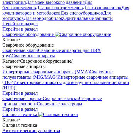
электропил
Для моек высокого давления
Для
бензотриммеров
Для электротриммеров
Для газонокосилок
Для
культиваторов и мотоблоков
Для снегоуборщиков
Для
мотобуров
Для зернодробилок
Оригинальные запчасти
Перейти в раздел
Перейти в раздел
Сварочное оборудование
Каталог
/
Сварочное оборудование
Сварочные краги
Сварочные аппараты для ПВХ
труб
Сварочные аппараты
Каталог
/
Сварочное оборудование
/
Сварочные аппараты
Инверторные сварочные аппараты (ММА)
Сварочные
полуавтоматы (MIG/MAG)
Инверторные сварочные аппараты
(TIG)
Инверторные аппараты для воздушно-плазменной резки
(ИПР)
Перейти в раздел
Сварочные горелки
Сварочные маски
Сварочные
принадлежности
Сварочные электроды
Перейти в раздел
Силовая техника
Каталог
/
Силовая техника
Автоматические устройства