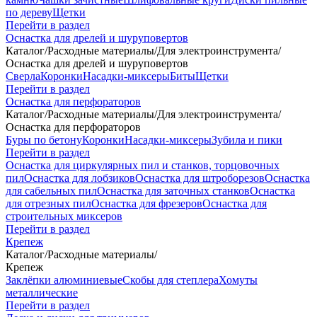
по дереву
Щетки
Перейти в раздел
Оснастка для дрелей и шуруповертов
Каталог
/
Расходные материалы
/
Для электроинструмента
/
Оснастка для дрелей и шуруповертов
Сверла
Коронки
Насадки-миксеры
Биты
Щетки
Перейти в раздел
Оснастка для перфораторов
Каталог
/
Расходные материалы
/
Для электроинструмента
/
Оснастка для перфораторов
Буры по бетону
Коронки
Насадки-миксеры
Зубила и пики
Перейти в раздел
Оснастка для циркулярных пил и станков, торцовочных
пил
Оснастка для лобзиков
Оснастка для штроборезов
Оснастка
для сабельных пил
Оснастка для заточных станков
Оснастка
для отрезных пил
Оснастка для фрезеров
Оснастка для
строительных миксеров
Перейти в раздел
Крепеж
Каталог
/
Расходные материалы
/
Крепеж
Заклёпки алюминиевые
Скобы для степлера
Хомуты
металлические
Перейти в раздел