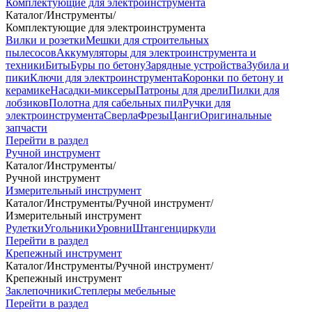
Комплектующие для электроинструмента
Каталог
/
Инструменты
/
Комплектующие для электроинструмента
Вилки и розетки
Мешки для строительных
пылесосов
Аккумуляторы для электроинструмента и
техники
Биты
Буры по бетону
Зарядные устройства
Зубила и
пики
Ключи для электроинструмента
Коронки по бетону и
керамике
Насадки-миксеры
Патроны для дрели
Пилки для
лобзиков
Полотна для сабельных пил
Ручки для
электроинструмента
Сверла
Фрезы
Цанги
Оригинальные
запчасти
Перейти в раздел
Ручной инструмент
Каталог
/
Инструменты
/
Ручной инструмент
Измерительный инструмент
Каталог
/
Инструменты
/
Ручной инструмент
/
Измерительный инструмент
Рулетки
Угольники
Уровни
Штангенциркули
Перейти в раздел
Крепежный инструмент
Каталог
/
Инструменты
/
Ручной инструмент
/
Крепежный инструмент
Заклепочники
Степлеры мебельные
Перейти в раздел