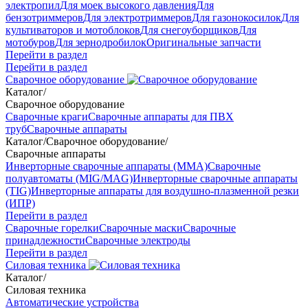
электропил
Для моек высокого давления
Для
бензотриммеров
Для электротриммеров
Для газонокосилок
Для
культиваторов и мотоблоков
Для снегоуборщиков
Для
мотобуров
Для зернодробилок
Оригинальные запчасти
Перейти в раздел
Перейти в раздел
Сварочное оборудование
Каталог
/
Сварочное оборудование
Сварочные краги
Сварочные аппараты для ПВХ
труб
Сварочные аппараты
Каталог
/
Сварочное оборудование
/
Сварочные аппараты
Инверторные сварочные аппараты (ММА)
Сварочные
полуавтоматы (MIG/MAG)
Инверторные сварочные аппараты
(TIG)
Инверторные аппараты для воздушно-плазменной резки
(ИПР)
Перейти в раздел
Сварочные горелки
Сварочные маски
Сварочные
принадлежности
Сварочные электроды
Перейти в раздел
Силовая техника
Каталог
/
Силовая техника
Автоматические устройства