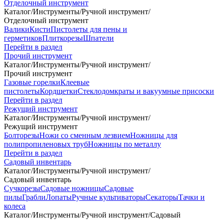
Отделочный инструмент
Каталог
/
Инструменты
/
Ручной инструмент
/
Отделочный инструмент
Валики
Кисти
Пистолеты для пены и
герметиков
Плиткорезы
Шпатели
Перейти в раздел
Прочий инструмент
Каталог
/
Инструменты
/
Ручной инструмент
/
Прочий инструмент
Газовые горелки
Клеевые
пистолеты
Кордщетки
Стеклодомкраты и вакуумные присоски
Перейти в раздел
Режущий инструмент
Каталог
/
Инструменты
/
Ручной инструмент
/
Режущий инструмент
Болторезы
Ножи со сменным лезвием
Ножницы для
полипропиленовых труб
Ножницы по металлу
Перейти в раздел
Садовый инвентарь
Каталог
/
Инструменты
/
Ручной инструмент
/
Садовый инвентарь
Сучкорезы
Садовые ножницы
Садовые
пилы
Грабли
Лопаты
Ручные культиваторы
Секаторы
Тачки и
колеса
Каталог
/
Инструменты
/
Ручной инструмент
/
Садовый