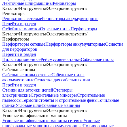
Ленточные шлифмашины
Реноваторы
Каталог
/
Инструменты
/
Электроинструмент
/
Реноваторы
Реноваторы сетевые
Реноваторы аккумуляторные
Перейти в раздел
Отбойные молотки
Отрезные пилы
Перфораторы
Каталог
/
Инструменты
/
Электроинструмент
/
Перфораторы
Перфораторы сетевые
Перфораторы аккумуляторные
Оснастка
для перфораторов
Перейти в раздел
Пилы торцовочные
Рейсмусовые станки
Сабельные пилы
Каталог
/
Инструменты
/
Электроинструмент
/
Сабельные пилы
Сабельные пилы сетевые
Сабельные пилы
аккумуляторные
Оснастка для сабельных пил
Перейти в раздел
Станки для заточки цепей
Степлеры
электрические
Строительные миксеры
Строительные
пылесосы
Термопистолеты и строительные фены
Точильные
станки
Угловые шлифовальные машины
Каталог
/
Инструменты
/
Электроинструмент
/
Угловые шлифовальные машины
Угловые шлифовальные машины сетевые
Угловые
шлифовальные машины аккумуляторные
Полировальные