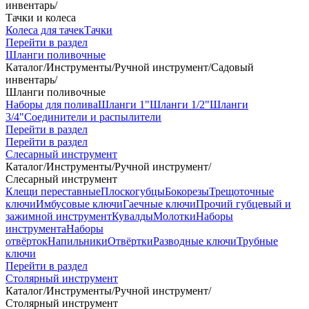
инвентарь
/
Тачки и колеса
Колеса для тачек
Тачки
Перейти в раздел
Шланги поливочные
Каталог
/
Инструменты
/
Ручной инструмент
/
Садовый
инвентарь
/
Шланги поливочные
Наборы для полива
Шланги 1"
Шланги 1/2"
Шланги
3/4"
Соединители и распылители
Перейти в раздел
Перейти в раздел
Слесарный инструмент
Каталог
/
Инструменты
/
Ручной инструмент
/
Слесарный инструмент
Клещи переставные
Плоскогубцы
Бокорезы
Трещоточные
ключи
Имбусовые ключи
Гаечные ключи
Прочий губцевый и
зажимной инструмент
Кувалды
Молотки
Наборы
инструмента
Наборы
отвёрток
Напильники
Отвёртки
Разводные ключи
Трубные
ключи
Перейти в раздел
Столярный инструмент
Каталог
/
Инструменты
/
Ручной инструмент
/
Столярный инструмент