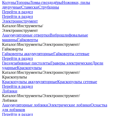
Колуны
Топоры
Ломы-гвоздодёры
Ножовки, пилы
двуручные
Стамески
Струбцины
Перейти в раздел
Перейти в раздел
Электроинструмент
Каталог
/
Инструменты
/
Электроинструмент
Аккумуляторные отвертки
Виброшлифовальные
машины
Гайковерты
Каталог
/
Инструменты
/
Электроинструмент
/
Гайковерты
Гайковерты аккумуляторные
Гайковерты сетевые
Перейти в раздел
Гвоздезабивные пистолеты
Граверы электрические
Дрели
ударные
Краскопульты
Каталог
/
Инструменты
/
Электроинструмент
/
Краскопульты
Краскопульты аккумуляторные
Краскопульты сетевые
Перейти в раздел
Лобзики
Каталог
/
Инструменты
/
Электроинструмент
/
Лобзики
Аккумуляторные лобзики
Электрические лобзики
Оснастка
для лобзиков
Перейти в раздел