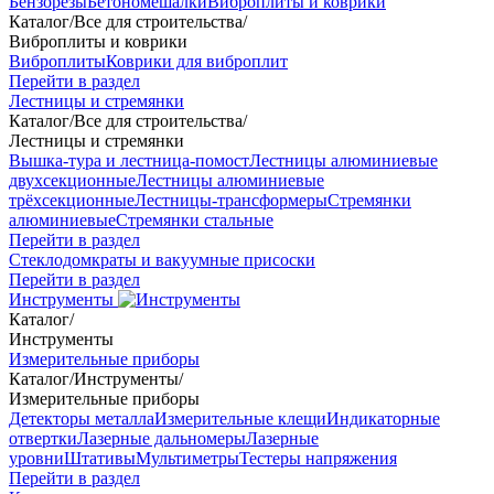
Бензорезы
Бетономешалки
Виброплиты и коврики
Каталог
/
Все для строительства
/
Виброплиты и коврики
Виброплиты
Коврики для виброплит
Перейти в раздел
Лестницы и стремянки
Каталог
/
Все для строительства
/
Лестницы и стремянки
Вышка-тура и лестница-помост
Лестницы алюминиевые
двухсекционные
Лестницы алюминиевые
трёхсекционные
Лестницы-трансформеры
Стремянки
алюминиевые
Стремянки стальные
Перейти в раздел
Стеклодомкраты и вакуумные присоски
Перейти в раздел
Инструменты
Каталог
/
Инструменты
Измерительные приборы
Каталог
/
Инструменты
/
Измерительные приборы
Детекторы металла
Измерительные клещи
Индикаторные
отвертки
Лазерные дальномеры
Лазерные
уровни
Штативы
Мультиметры
Тестеры напряжения
Перейти в раздел