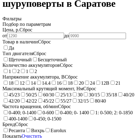
шуруповерты в Саратове
Фильтры
Подбор по параметрам
Цена, р.
Сброс
от
до
Товар в наличии
Сброс
Да
Тип двигателя
Сброс
Щеточный
Бесщеточный
Количество аккумуляторов
Сброс
1
2
1
2
Напряжение аккумулятора, В
Сброс
18
12
14
14.4
16
18
20
24
12В
21
Максимальный крутящий момент, Нм
Сброс
45/23
50/25
60/30
25/13
30
30/15
35/18
40/20
42/20
42/22
45/22
55/27
32/15
80/40
Частота вращения, об/мин
Сброс
0-400; 0-1400
0-600
0-400; 0- 1400
1: 0-500; 2: 0-1850
400-1400
0-450; 0-1500
Бренд
Сброс
Ресанта
Вихрь
Eurolux
Показать
Очистить