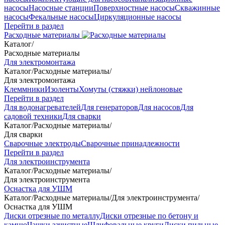
насосы
Насосные станции
Поверхностные насосы
Скважинные
насосы
Фекальные насосы
Циркуляционные насосы
Перейти в раздел
Расходные материалы
Каталог
/
Расходные материалы
Для электромонтажа
Каталог
/
Расходные материалы
/
Для электромонтажа
Клеммники
Изоленты
Хомуты (стяжки) нейлоновые
Перейти в раздел
Для водонагревателей
Для генераторов
Для насосов
Для
садовой техники
Для сварки
Каталог
/
Расходные материалы
/
Для сварки
Сварочные электроды
Сварочные принадлежности
Перейти в раздел
Для электроинструмента
Каталог
/
Расходные материалы
/
Для электроинструмента
Оснастка для УШМ
Каталог
/
Расходные материалы
/
Для электроинструмента
/
Оснастка для УШМ
Диски отрезные по металлу
Диски отрезные по бетону и
камню
Чашки зачистные
Шлифовальные круги
Диски пильные