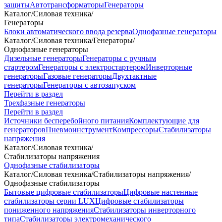
защиты
Автотрансформаторы
Генераторы
Каталог
/
Силовая техника
/
Генераторы
Блоки автоматического ввода резерва
Однофазные генераторы
Каталог
/
Силовая техника
/
Генераторы
/
Однофазные генераторы
Дизельные генераторы
Генераторы с ручным
стартером
Генераторы с электростартером
Инверторные
генераторы
Газовые генераторы
Двухтактные
генераторы
Генераторы с автозапуском
Перейти в раздел
Трехфазные генераторы
Перейти в раздел
Источники бесперебойного питания
Комплектующие для
генераторов
Пневмоинструмент
Компрессоры
Стабилизаторы
напряжения
Каталог
/
Силовая техника
/
Стабилизаторы напряжения
Однофазные стабилизаторы
Каталог
/
Силовая техника
/
Стабилизаторы напряжения
/
Однофазные стабилизаторы
Бытовые цифровые стабилизаторы
Цифровые настенные
стабилизаторы серии LUX
Цифровые стабилизаторы
пониженного напряжения
Стабилизаторы инверторного
типа
Стабилизаторы электромеханического