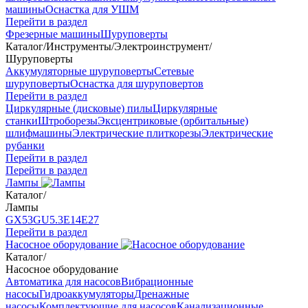
машины
Оснастка для УШМ
Перейти в раздел
Фрезерные машины
Шуруповерты
Каталог
/
Инструменты
/
Электроинструмент
/
Шуруповерты
Аккумуляторные шуруповерты
Сетевые
шуруповерты
Оснастка для шуруповертов
Перейти в раздел
Циркулярные (дисковые) пилы
Циркулярные
станки
Штроборезы
Эксцентриковые (орбитальные)
шлифмашины
Электрические плиткорезы
Электрические
рубанки
Перейти в раздел
Перейти в раздел
Лампы
Каталог
/
Лампы
GX53
GU5.3
Е14
Е27
Перейти в раздел
Насосное оборудование
Каталог
/
Насосное оборудование
Автоматика для насосов
Вибрационные
насосы
Гидроаккумуляторы
Дренажные
насосы
Комплектующие для насосов
Канализационные