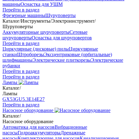
машины
Оснастка для УШМ
Перейти в раздел
Фрезерные машины
Шуруповерты
Каталог
/
Инструменты
/
Электроинструмент
/
Шуруповерты
Аккумуляторные шуруповерты
Сетевые
шуруповерты
Оснастка для шуруповертов
Перейти в раздел
Циркулярные (дисковые) пилы
Циркулярные
станки
Штроборезы
Эксцентриковые (орбитальные)
шлифмашины
Электрические плиткорезы
Электрические
рубанки
Перейти в раздел
Перейти в раздел
Лампы
Каталог
/
Лампы
GX53
GU5.3
Е14
Е27
Перейти в раздел
Насосное оборудование
Каталог
/
Насосное оборудование
Автоматика для насосов
Вибрационные
насосы
Гидроаккумуляторы
Дренажные
насосы
Комплектующие для насосов
Канализационные