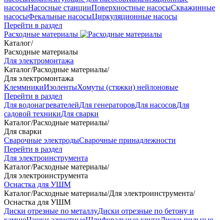
насосы
Насосные станции
Поверхностные насосы
Скважинные
насосы
Фекальные насосы
Циркуляционные насосы
Перейти в раздел
Расходные материалы
Каталог
/
Расходные материалы
Для электромонтажа
Каталог
/
Расходные материалы
/
Для электромонтажа
Клеммники
Изоленты
Хомуты (стяжки) нейлоновые
Перейти в раздел
Для водонагревателей
Для генераторов
Для насосов
Для
садовой техники
Для сварки
Каталог
/
Расходные материалы
/
Для сварки
Сварочные электроды
Сварочные принадлежности
Перейти в раздел
Для электроинструмента
Каталог
/
Расходные материалы
/
Для электроинструмента
Оснастка для УШМ
Каталог
/
Расходные материалы
/
Для электроинструмента
/
Оснастка для УШМ
Диски отрезные по металлу
Диски отрезные по бетону и
камню
Чашки зачистные
Шлифовальные круги
Диски пильные