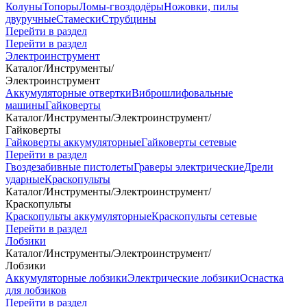
Колуны
Топоры
Ломы-гвоздодёры
Ножовки, пилы
двуручные
Стамески
Струбцины
Перейти в раздел
Перейти в раздел
Электроинструмент
Каталог
/
Инструменты
/
Электроинструмент
Аккумуляторные отвертки
Виброшлифовальные
машины
Гайковерты
Каталог
/
Инструменты
/
Электроинструмент
/
Гайковерты
Гайковерты аккумуляторные
Гайковерты сетевые
Перейти в раздел
Гвоздезабивные пистолеты
Граверы электрические
Дрели
ударные
Краскопульты
Каталог
/
Инструменты
/
Электроинструмент
/
Краскопульты
Краскопульты аккумуляторные
Краскопульты сетевые
Перейти в раздел
Лобзики
Каталог
/
Инструменты
/
Электроинструмент
/
Лобзики
Аккумуляторные лобзики
Электрические лобзики
Оснастка
для лобзиков
Перейти в раздел