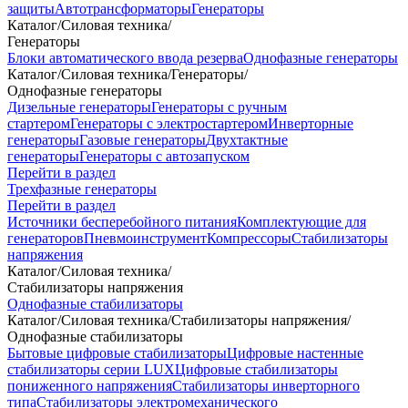
защиты
Автотрансформаторы
Генераторы
Каталог
/
Силовая техника
/
Генераторы
Блоки автоматического ввода резерва
Однофазные генераторы
Каталог
/
Силовая техника
/
Генераторы
/
Однофазные генераторы
Дизельные генераторы
Генераторы с ручным
стартером
Генераторы с электростартером
Инверторные
генераторы
Газовые генераторы
Двухтактные
генераторы
Генераторы с автозапуском
Перейти в раздел
Трехфазные генераторы
Перейти в раздел
Источники бесперебойного питания
Комплектующие для
генераторов
Пневмоинструмент
Компрессоры
Стабилизаторы
напряжения
Каталог
/
Силовая техника
/
Стабилизаторы напряжения
Однофазные стабилизаторы
Каталог
/
Силовая техника
/
Стабилизаторы напряжения
/
Однофазные стабилизаторы
Бытовые цифровые стабилизаторы
Цифровые настенные
стабилизаторы серии LUX
Цифровые стабилизаторы
пониженного напряжения
Стабилизаторы инверторного
типа
Стабилизаторы электромеханического