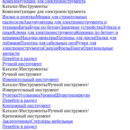
Комплектующие для электроинструмента
Каталог
/
Инструменты
/
Комплектующие для электроинструмента
Вилки и розетки
Мешки для строительных
пылесосов
Аккумуляторы для электроинструмента и
техники
Биты
Буры по бетону
Зарядные устройства
Зубила и
пики
Ключи для электроинструмента
Коронки по бетону и
керамике
Насадки-миксеры
Патроны для дрели
Пилки для
лобзиков
Полотна для сабельных пил
Ручки для
электроинструмента
Сверла
Фрезы
Цанги
Оригинальные
запчасти
Перейти в раздел
Ручной инструмент
Каталог
/
Инструменты
/
Ручной инструмент
Измерительный инструмент
Каталог
/
Инструменты
/
Ручной инструмент
/
Измерительный инструмент
Рулетки
Угольники
Уровни
Штангенциркули
Перейти в раздел
Крепежный инструмент
Каталог
/
Инструменты
/
Ручной инструмент
/
Крепежный инструмент
Заклепочники
Степлеры мебельные
Перейти в раздел