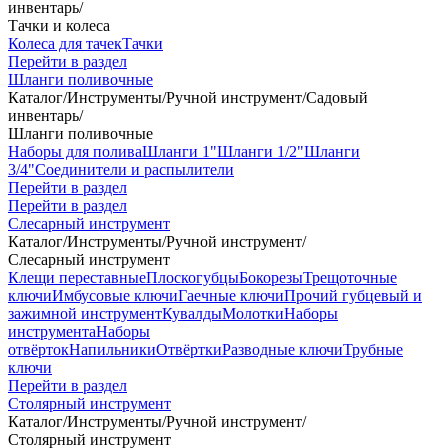
инвентарь
/
Тачки и колеса
Колеса для тачек
Тачки
Перейти в раздел
Шланги поливочные
Каталог
/
Инструменты
/
Ручной инструмент
/
Садовый
инвентарь
/
Шланги поливочные
Наборы для полива
Шланги 1"
Шланги 1/2"
Шланги
3/4"
Соединители и распылители
Перейти в раздел
Перейти в раздел
Слесарный инструмент
Каталог
/
Инструменты
/
Ручной инструмент
/
Слесарный инструмент
Клещи переставные
Плоскогубцы
Бокорезы
Трещоточные
ключи
Имбусовые ключи
Гаечные ключи
Прочий губцевый и
зажимной инструмент
Кувалды
Молотки
Наборы
инструмента
Наборы
отвёрток
Напильники
Отвёртки
Разводные ключи
Трубные
ключи
Перейти в раздел
Столярный инструмент
Каталог
/
Инструменты
/
Ручной инструмент
/
Столярный инструмент