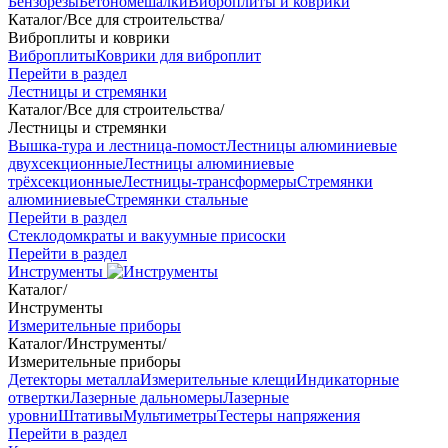
Бензорезы
Бетономешалки
Виброплиты и коврики
Каталог
/
Все для строительства
/
Виброплиты и коврики
Виброплиты
Коврики для виброплит
Перейти в раздел
Лестницы и стремянки
Каталог
/
Все для строительства
/
Лестницы и стремянки
Вышка-тура и лестница-помост
Лестницы алюминиевые
двухсекционные
Лестницы алюминиевые
трёхсекционные
Лестницы-трансформеры
Стремянки
алюминиевые
Стремянки стальные
Перейти в раздел
Стеклодомкраты и вакуумные присоски
Перейти в раздел
Инструменты
Каталог
/
Инструменты
Измерительные приборы
Каталог
/
Инструменты
/
Измерительные приборы
Детекторы металла
Измерительные клещи
Индикаторные
отвертки
Лазерные дальномеры
Лазерные
уровни
Штативы
Мультиметры
Тестеры напряжения
Перейти в раздел