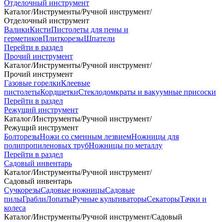
Отделочный инструмент
Каталог
/
Инструменты
/
Ручной инструмент
/
Отделочный инструмент
Валики
Кисти
Пистолеты для пены и
герметиков
Плиткорезы
Шпатели
Перейти в раздел
Прочий инструмент
Каталог
/
Инструменты
/
Ручной инструмент
/
Прочий инструмент
Газовые горелки
Клеевые
пистолеты
Кордщетки
Стеклодомкраты и вакуумные присоски
Перейти в раздел
Режущий инструмент
Каталог
/
Инструменты
/
Ручной инструмент
/
Режущий инструмент
Болторезы
Ножи со сменным лезвием
Ножницы для
полипропиленовых труб
Ножницы по металлу
Перейти в раздел
Садовый инвентарь
Каталог
/
Инструменты
/
Ручной инструмент
/
Садовый инвентарь
Сучкорезы
Садовые ножницы
Садовые
пилы
Грабли
Лопаты
Ручные культиваторы
Секаторы
Тачки и
колеса
Каталог
/
Инструменты
/
Ручной инструмент
/
Садовый