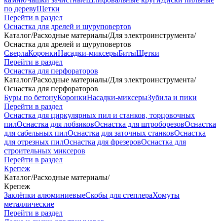
по дереву
Щетки
Перейти в раздел
Оснастка для дрелей и шуруповертов
Каталог
/
Расходные материалы
/
Для электроинструмента
/
Оснастка для дрелей и шуруповертов
Сверла
Коронки
Насадки-миксеры
Биты
Щетки
Перейти в раздел
Оснастка для перфораторов
Каталог
/
Расходные материалы
/
Для электроинструмента
/
Оснастка для перфораторов
Буры по бетону
Коронки
Насадки-миксеры
Зубила и пики
Перейти в раздел
Оснастка для циркулярных пил и станков, торцовочных
пил
Оснастка для лобзиков
Оснастка для штроборезов
Оснастка
для сабельных пил
Оснастка для заточных станков
Оснастка
для отрезных пил
Оснастка для фрезеров
Оснастка для
строительных миксеров
Перейти в раздел
Крепеж
Каталог
/
Расходные материалы
/
Крепеж
Заклёпки алюминиевые
Скобы для степлера
Хомуты
металлические
Перейти в раздел