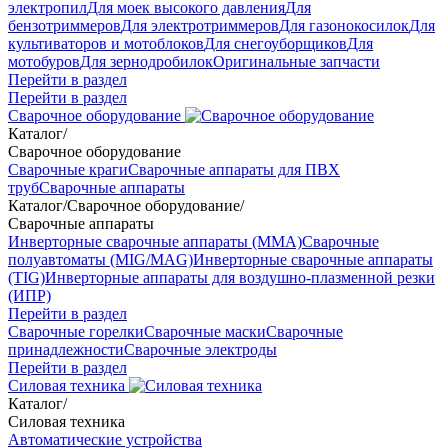
электропил
Для моек высокого давления
Для
бензотриммеров
Для электротриммеров
Для газонокосилок
Для
культиваторов и мотоблоков
Для снегоуборщиков
Для
мотобуров
Для зернодробилок
Оригинальные запчасти
Перейти в раздел
Перейти в раздел
Сварочное оборудование
Каталог
/
Сварочное оборудование
Сварочные краги
Сварочные аппараты для ПВХ
труб
Сварочные аппараты
Каталог
/
Сварочное оборудование
/
Сварочные аппараты
Инверторные сварочные аппараты (ММА)
Сварочные
полуавтоматы (MIG/MAG)
Инверторные сварочные аппараты
(TIG)
Инверторные аппараты для воздушно-плазменной резки
(ИПР)
Перейти в раздел
Сварочные горелки
Сварочные маски
Сварочные
принадлежности
Сварочные электроды
Перейти в раздел
Силовая техника
Каталог
/
Силовая техника
Автоматические устройства