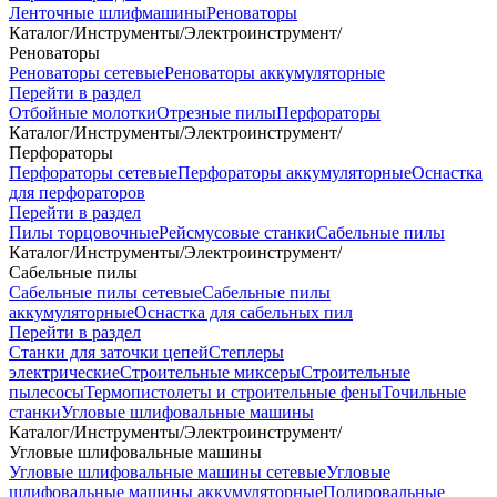
Ленточные шлифмашины
Реноваторы
Каталог
/
Инструменты
/
Электроинструмент
/
Реноваторы
Реноваторы сетевые
Реноваторы аккумуляторные
Перейти в раздел
Отбойные молотки
Отрезные пилы
Перфораторы
Каталог
/
Инструменты
/
Электроинструмент
/
Перфораторы
Перфораторы сетевые
Перфораторы аккумуляторные
Оснастка
для перфораторов
Перейти в раздел
Пилы торцовочные
Рейсмусовые станки
Сабельные пилы
Каталог
/
Инструменты
/
Электроинструмент
/
Сабельные пилы
Сабельные пилы сетевые
Сабельные пилы
аккумуляторные
Оснастка для сабельных пил
Перейти в раздел
Станки для заточки цепей
Степлеры
электрические
Строительные миксеры
Строительные
пылесосы
Термопистолеты и строительные фены
Точильные
станки
Угловые шлифовальные машины
Каталог
/
Инструменты
/
Электроинструмент
/
Угловые шлифовальные машины
Угловые шлифовальные машины сетевые
Угловые
шлифовальные машины аккумуляторные
Полировальные