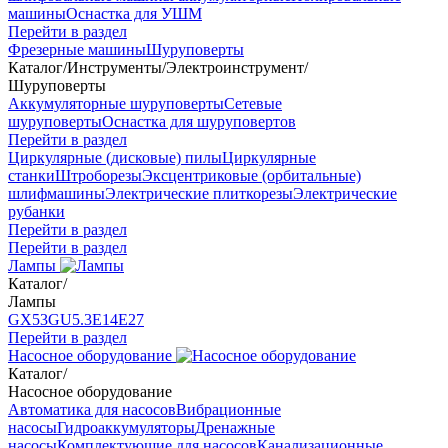
машины
Оснастка для УШМ
Перейти в раздел
Фрезерные машины
Шуруповерты
Каталог
/
Инструменты
/
Электроинструмент
/
Шуруповерты
Аккумуляторные шуруповерты
Сетевые
шуруповерты
Оснастка для шуруповертов
Перейти в раздел
Циркулярные (дисковые) пилы
Циркулярные
станки
Штроборезы
Эксцентриковые (орбитальные)
шлифмашины
Электрические плиткорезы
Электрические
рубанки
Перейти в раздел
Перейти в раздел
Лампы
Каталог
/
Лампы
GX53
GU5.3
Е14
Е27
Перейти в раздел
Насосное оборудование
Каталог
/
Насосное оборудование
Автоматика для насосов
Вибрационные
насосы
Гидроаккумуляторы
Дренажные
насосы
Комплектующие для насосов
Канализационные