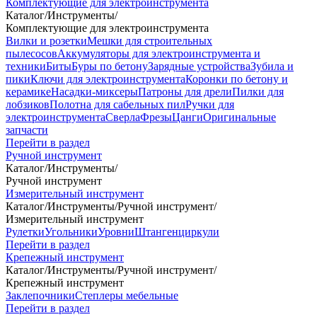
Комплектующие для электроинструмента
Каталог
/
Инструменты
/
Комплектующие для электроинструмента
Вилки и розетки
Мешки для строительных
пылесосов
Аккумуляторы для электроинструмента и
техники
Биты
Буры по бетону
Зарядные устройства
Зубила и
пики
Ключи для электроинструмента
Коронки по бетону и
керамике
Насадки-миксеры
Патроны для дрели
Пилки для
лобзиков
Полотна для сабельных пил
Ручки для
электроинструмента
Сверла
Фрезы
Цанги
Оригинальные
запчасти
Перейти в раздел
Ручной инструмент
Каталог
/
Инструменты
/
Ручной инструмент
Измерительный инструмент
Каталог
/
Инструменты
/
Ручной инструмент
/
Измерительный инструмент
Рулетки
Угольники
Уровни
Штангенциркули
Перейти в раздел
Крепежный инструмент
Каталог
/
Инструменты
/
Ручной инструмент
/
Крепежный инструмент
Заклепочники
Степлеры мебельные
Перейти в раздел