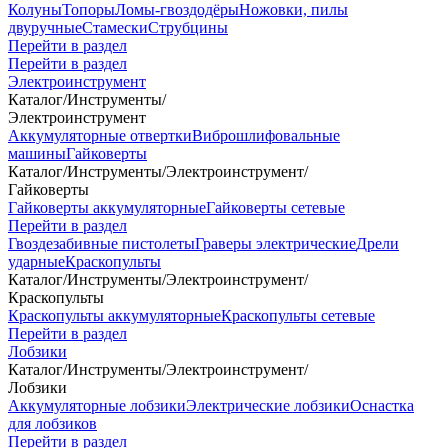
Колуны
Топоры
Ломы-гвоздодёры
Ножовки, пилы
двуручные
Стамески
Струбцины
Перейти в раздел
Перейти в раздел
Электроинструмент
Каталог
/
Инструменты
/
Электроинструмент
Аккумуляторные отвертки
Виброшлифовальные
машины
Гайковерты
Каталог
/
Инструменты
/
Электроинструмент
/
Гайковерты
Гайковерты аккумуляторные
Гайковерты сетевые
Перейти в раздел
Гвоздезабивные пистолеты
Граверы электрические
Дрели
ударные
Краскопульты
Каталог
/
Инструменты
/
Электроинструмент
/
Краскопульты
Краскопульты аккумуляторные
Краскопульты сетевые
Перейти в раздел
Лобзики
Каталог
/
Инструменты
/
Электроинструмент
/
Лобзики
Аккумуляторные лобзики
Электрические лобзики
Оснастка
для лобзиков
Перейти в раздел