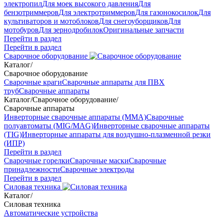
электропил
Для моек высокого давления
Для
бензотриммеров
Для электротриммеров
Для газонокосилок
Для
культиваторов и мотоблоков
Для снегоуборщиков
Для
мотобуров
Для зернодробилок
Оригинальные запчасти
Перейти в раздел
Перейти в раздел
Сварочное оборудование
Каталог
/
Сварочное оборудование
Сварочные краги
Сварочные аппараты для ПВХ
труб
Сварочные аппараты
Каталог
/
Сварочное оборудование
/
Сварочные аппараты
Инверторные сварочные аппараты (ММА)
Сварочные
полуавтоматы (MIG/MAG)
Инверторные сварочные аппараты
(TIG)
Инверторные аппараты для воздушно-плазменной резки
(ИПР)
Перейти в раздел
Сварочные горелки
Сварочные маски
Сварочные
принадлежности
Сварочные электроды
Перейти в раздел
Силовая техника
Каталог
/
Силовая техника
Автоматические устройства