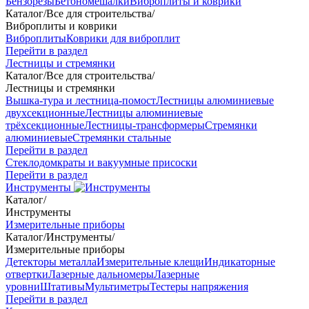
Бензорезы
Бетономешалки
Виброплиты и коврики
Каталог
/
Все для строительства
/
Виброплиты и коврики
Виброплиты
Коврики для виброплит
Перейти в раздел
Лестницы и стремянки
Каталог
/
Все для строительства
/
Лестницы и стремянки
Вышка-тура и лестница-помост
Лестницы алюминиевые
двухсекционные
Лестницы алюминиевые
трёхсекционные
Лестницы-трансформеры
Стремянки
алюминиевые
Стремянки стальные
Перейти в раздел
Стеклодомкраты и вакуумные присоски
Перейти в раздел
Инструменты
Каталог
/
Инструменты
Измерительные приборы
Каталог
/
Инструменты
/
Измерительные приборы
Детекторы металла
Измерительные клещи
Индикаторные
отвертки
Лазерные дальномеры
Лазерные
уровни
Штативы
Мультиметры
Тестеры напряжения
Перейти в раздел