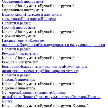
Отделочный инструмент
Каталог
/
Инструменты
/
Ручной инструмент
/
Отделочный инструмент
Валики
Кисти
Пистолеты для пены и
герметиков
Плиткорезы
Шпатели
Перейти в раздел
Прочий инструмент
Каталог
/
Инструменты
/
Ручной инструмент
/
Прочий инструмент
Газовые горелки
Клеевые
пистолеты
Кордщетки
Стеклодомкраты и вакуумные присоски
Перейти в раздел
Режущий инструмент
Каталог
/
Инструменты
/
Ручной инструмент
/
Режущий инструмент
Болторезы
Ножи со сменным лезвием
Ножницы для
полипропиленовых труб
Ножницы по металлу
Перейти в раздел
Садовый инвентарь
Каталог
/
Инструменты
/
Ручной инструмент
/
Садовый инвентарь
Сучкорезы
Садовые ножницы
Садовые
пилы
Грабли
Лопаты
Ручные культиваторы
Секаторы
Тачки и
колеса
Каталог
/
Инструменты
/
Ручной инструмент
/
Садовый