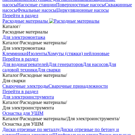
насосы
Насосные станции
Поверхностные насосы
Скважинные
насосы
Фекальные насосы
Циркуляционные насосы
Перейти в раздел
Расходные материалы
Каталог
/
Расходные материалы
Для электромонтажа
Каталог
/
Расходные материалы
/
Для электромонтажа
Клеммники
Изоленты
Хомуты (стяжки) нейлоновые
Перейти в раздел
Для водонагревателей
Для генераторов
Для насосов
Для
садовой техники
Для сварки
Каталог
/
Расходные материалы
/
Для сварки
Сварочные электроды
Сварочные принадлежности
Перейти в раздел
Для электроинструмента
Каталог
/
Расходные материалы
/
Для электроинструмента
Оснастка для УШМ
Каталог
/
Расходные материалы
/
Для электроинструмента
/
Оснастка для УШМ
Диски отрезные по металлу
Диски отрезные по бетону и
камню
Чашки зачистные
Шлифовальные круги
Диски пильные