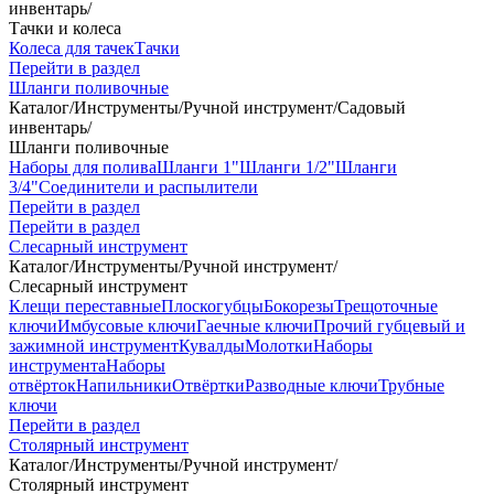
инвентарь
/
Тачки и колеса
Колеса для тачек
Тачки
Перейти в раздел
Шланги поливочные
Каталог
/
Инструменты
/
Ручной инструмент
/
Садовый
инвентарь
/
Шланги поливочные
Наборы для полива
Шланги 1"
Шланги 1/2"
Шланги
3/4"
Соединители и распылители
Перейти в раздел
Перейти в раздел
Слесарный инструмент
Каталог
/
Инструменты
/
Ручной инструмент
/
Слесарный инструмент
Клещи переставные
Плоскогубцы
Бокорезы
Трещоточные
ключи
Имбусовые ключи
Гаечные ключи
Прочий губцевый и
зажимной инструмент
Кувалды
Молотки
Наборы
инструмента
Наборы
отвёрток
Напильники
Отвёртки
Разводные ключи
Трубные
ключи
Перейти в раздел
Столярный инструмент
Каталог
/
Инструменты
/
Ручной инструмент
/
Столярный инструмент