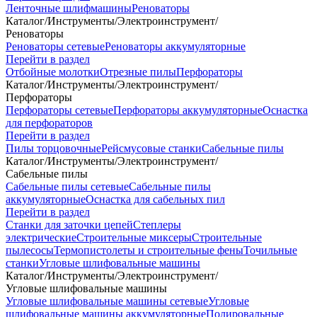
Ленточные шлифмашины
Реноваторы
Каталог
/
Инструменты
/
Электроинструмент
/
Реноваторы
Реноваторы сетевые
Реноваторы аккумуляторные
Перейти в раздел
Отбойные молотки
Отрезные пилы
Перфораторы
Каталог
/
Инструменты
/
Электроинструмент
/
Перфораторы
Перфораторы сетевые
Перфораторы аккумуляторные
Оснастка
для перфораторов
Перейти в раздел
Пилы торцовочные
Рейсмусовые станки
Сабельные пилы
Каталог
/
Инструменты
/
Электроинструмент
/
Сабельные пилы
Сабельные пилы сетевые
Сабельные пилы
аккумуляторные
Оснастка для сабельных пил
Перейти в раздел
Станки для заточки цепей
Степлеры
электрические
Строительные миксеры
Строительные
пылесосы
Термопистолеты и строительные фены
Точильные
станки
Угловые шлифовальные машины
Каталог
/
Инструменты
/
Электроинструмент
/
Угловые шлифовальные машины
Угловые шлифовальные машины сетевые
Угловые
шлифовальные машины аккумуляторные
Полировальные