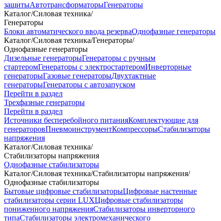
защиты
Автотрансформаторы
Генераторы
Каталог
/
Силовая техника
/
Генераторы
Блоки автоматического ввода резерва
Однофазные генераторы
Каталог
/
Силовая техника
/
Генераторы
/
Однофазные генераторы
Дизельные генераторы
Генераторы с ручным
стартером
Генераторы с электростартером
Инверторные
генераторы
Газовые генераторы
Двухтактные
генераторы
Генераторы с автозапуском
Перейти в раздел
Трехфазные генераторы
Перейти в раздел
Источники бесперебойного питания
Комплектующие для
генераторов
Пневмоинструмент
Компрессоры
Стабилизаторы
напряжения
Каталог
/
Силовая техника
/
Стабилизаторы напряжения
Однофазные стабилизаторы
Каталог
/
Силовая техника
/
Стабилизаторы напряжения
/
Однофазные стабилизаторы
Бытовые цифровые стабилизаторы
Цифровые настенные
стабилизаторы серии LUX
Цифровые стабилизаторы
пониженного напряжения
Стабилизаторы инверторного
типа
Стабилизаторы электромеханического