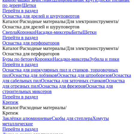
по дереву
Щетки
Перейти в раздел
Оснастка для дрелей и шуруповертов
Каталог
/
Расходные материалы
/
Для электроинструмента
/
Оснастка для дрелей и шуруповертов
Сверла
Коронки
Насадки-миксеры
Биты
Щетки
Перейти в раздел
Оснастка для перфораторов
Каталог
/
Расходные материалы
/
Для электроинструмента
/
Оснастка для перфораторов
Буры по бетону
Коронки
Насадки-миксеры
Зубила и пики
Перейти в раздел
Оснастка для циркулярных пил и станков, торцовочных
пил
Оснастка для лобзиков
Оснастка для штроборезов
Оснастка
для сабельных пил
Оснастка для заточных станков
Оснастка
для отрезных пил
Оснастка для фрезеров
Оснастка для
строительных миксеров
Перейти в раздел
Крепеж
Каталог
/
Расходные материалы
/
Крепеж
Заклёпки алюминиевые
Скобы для степлера
Хомуты
металлические
Перейти в раздел