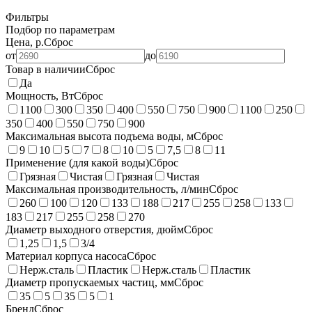
Фильтры
Подбор по параметрам
Цена, р.
Сброс
от
до
Товар в наличии
Сброс
Да
Мощность, Вт
Сброс
1100
300
350
400
550
750
900
1100
250
350
400
550
750
900
Максимальная высота подъема воды, м
Сброс
9
10
5
7
8
10
5
7,5
8
11
Применение (для какой воды)
Сброс
Грязная
Чистая
Грязная
Чистая
Максимальная производительность, л/мин
Сброс
260
100
120
133
188
217
255
258
133
183
217
255
258
270
Диаметр выходного отверстия, дюйм
Сброс
1,25
1,5
3/4
Материал корпуса насоса
Сброс
Нерж.сталь
Пластик
Нерж.сталь
Пластик
Диаметр пропускаемых частиц, мм
Сброс
35
5
35
5
1
Бренд
Сброс