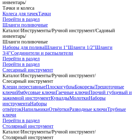
инвентарь
/
Тачки и колеса
Колеса для тачек
Тачки
Перейти в раздел
Шланги поливочные
Каталог
/
Инструменты
/
Ручной инструмент
/
Садовый
инвентарь
/
Шланги поливочные
Наборы для полива
Шланги 1"
Шланги 1/2"
Шланги
3/4"
Соединители и распылители
Перейти в раздел
Перейти в раздел
Слесарный инструмент
Каталог
/
Инструменты
/
Ручной инструмент
/
Слесарный инструмент
Клещи переставные
Плоскогубцы
Бокорезы
Трещоточные
ключи
Имбусовые ключи
Гаечные ключи
Прочий губцевый и
зажимной инструмент
Кувалды
Молотки
Наборы
инструмента
Наборы
отвёрток
Напильники
Отвёртки
Разводные ключи
Трубные
ключи
Перейти в раздел
Столярный инструмент
Каталог
/
Инструменты
/
Ручной инструмент
/
Столярный инструмент