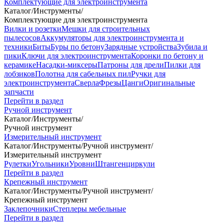
Комплектующие для электроинструмента
Каталог
/
Инструменты
/
Комплектующие для электроинструмента
Вилки и розетки
Мешки для строительных
пылесосов
Аккумуляторы для электроинструмента и
техники
Биты
Буры по бетону
Зарядные устройства
Зубила и
пики
Ключи для электроинструмента
Коронки по бетону и
керамике
Насадки-миксеры
Патроны для дрели
Пилки для
лобзиков
Полотна для сабельных пил
Ручки для
электроинструмента
Сверла
Фрезы
Цанги
Оригинальные
запчасти
Перейти в раздел
Ручной инструмент
Каталог
/
Инструменты
/
Ручной инструмент
Измерительный инструмент
Каталог
/
Инструменты
/
Ручной инструмент
/
Измерительный инструмент
Рулетки
Угольники
Уровни
Штангенциркули
Перейти в раздел
Крепежный инструмент
Каталог
/
Инструменты
/
Ручной инструмент
/
Крепежный инструмент
Заклепочники
Степлеры мебельные
Перейти в раздел