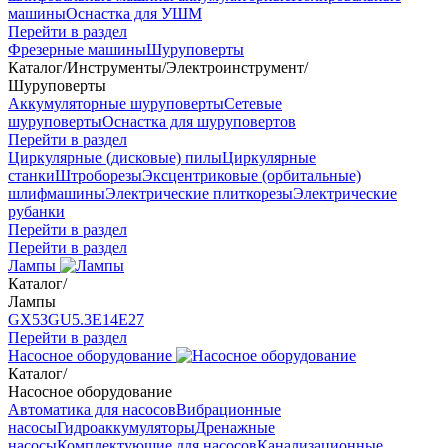
машины
Оснастка для УШМ
Перейти в раздел
Фрезерные машины
Шуруповерты
Каталог
/
Инструменты
/
Электроинструмент
/
Шуруповерты
Аккумуляторные шуруповерты
Сетевые
шуруповерты
Оснастка для шуруповертов
Перейти в раздел
Циркулярные (дисковые) пилы
Циркулярные
станки
Штроборезы
Эксцентриковые (орбитальные)
шлифмашины
Электрические плиткорезы
Электрические
рубанки
Перейти в раздел
Перейти в раздел
Лампы
Каталог
/
Лампы
GX53
GU5.3
Е14
Е27
Перейти в раздел
Насосное оборудование
Каталог
/
Насосное оборудование
Автоматика для насосов
Вибрационные
насосы
Гидроаккумуляторы
Дренажные
насосы
Комплектующие для насосов
Канализационные