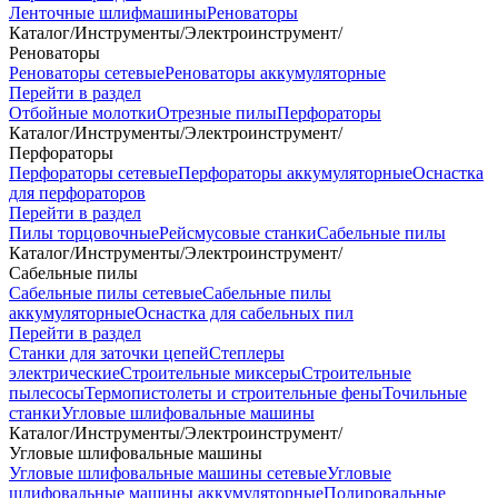
Ленточные шлифмашины
Реноваторы
Каталог
/
Инструменты
/
Электроинструмент
/
Реноваторы
Реноваторы сетевые
Реноваторы аккумуляторные
Перейти в раздел
Отбойные молотки
Отрезные пилы
Перфораторы
Каталог
/
Инструменты
/
Электроинструмент
/
Перфораторы
Перфораторы сетевые
Перфораторы аккумуляторные
Оснастка
для перфораторов
Перейти в раздел
Пилы торцовочные
Рейсмусовые станки
Сабельные пилы
Каталог
/
Инструменты
/
Электроинструмент
/
Сабельные пилы
Сабельные пилы сетевые
Сабельные пилы
аккумуляторные
Оснастка для сабельных пил
Перейти в раздел
Станки для заточки цепей
Степлеры
электрические
Строительные миксеры
Строительные
пылесосы
Термопистолеты и строительные фены
Точильные
станки
Угловые шлифовальные машины
Каталог
/
Инструменты
/
Электроинструмент
/
Угловые шлифовальные машины
Угловые шлифовальные машины сетевые
Угловые
шлифовальные машины аккумуляторные
Полировальные