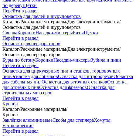
по дереву
Щетки
Перейти в раздел
Оснастка для дрелей и шуруповертов
Каталог
/
Расходные материалы
/
Для электроинструмента
/
Оснастка для дрелей и шуруповертов
Сверла
Коронки
Насадки-миксеры
Биты
Щетки
Перейти в раздел
Оснастка для перфораторов
Каталог
/
Расходные материалы
/
Для электроинструмента
/
Оснастка для перфораторов
Буры по бетону
Коронки
Насадки-миксеры
Зубила и пики
Перейти в раздел
Оснастка для циркулярных пил и станков, торцовочных
пил
Оснастка для лобзиков
Оснастка для штроборезов
Оснастка
для сабельных пил
Оснастка для заточных станков
Оснастка
для отрезных пил
Оснастка для фрезеров
Оснастка для
строительных миксеров
Перейти в раздел
Крепеж
Каталог
/
Расходные материалы
/
Крепеж
Заклёпки алюминиевые
Скобы для степлера
Хомуты
металлические
Перейти в раздел