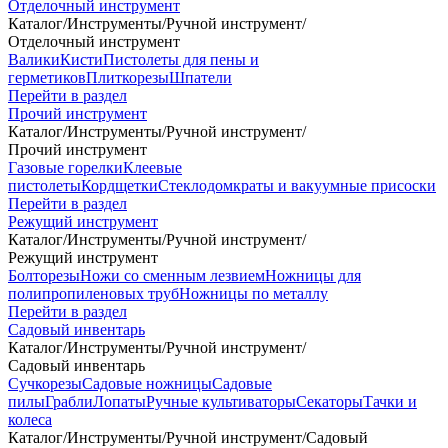
Отделочный инструмент
Каталог
/
Инструменты
/
Ручной инструмент
/
Отделочный инструмент
Валики
Кисти
Пистолеты для пены и
герметиков
Плиткорезы
Шпатели
Перейти в раздел
Прочий инструмент
Каталог
/
Инструменты
/
Ручной инструмент
/
Прочий инструмент
Газовые горелки
Клеевые
пистолеты
Кордщетки
Стеклодомкраты и вакуумные присоски
Перейти в раздел
Режущий инструмент
Каталог
/
Инструменты
/
Ручной инструмент
/
Режущий инструмент
Болторезы
Ножи со сменным лезвием
Ножницы для
полипропиленовых труб
Ножницы по металлу
Перейти в раздел
Садовый инвентарь
Каталог
/
Инструменты
/
Ручной инструмент
/
Садовый инвентарь
Сучкорезы
Садовые ножницы
Садовые
пилы
Грабли
Лопаты
Ручные культиваторы
Секаторы
Тачки и
колеса
Каталог
/
Инструменты
/
Ручной инструмент
/
Садовый