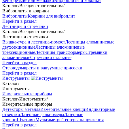
Бензорезы
Бетономешалки
Виброплиты и коврики
Каталог
/
Все для строительства
/
Виброплиты и коврики
Виброплиты
Коврики для виброплит
Перейти в раздел
Лестницы и стремянки
Каталог
/
Все для строительства
/
Лестницы и стремянки
Вышка-тура и лестница-помост
Лестницы алюминиевые
двухсекционные
Лестницы алюминиевые
трёхсекционные
Лестницы-трансформеры
Стремянки
алюминиевые
Стремянки стальные
Перейти в раздел
Стеклодомкраты и вакуумные присоски
Перейти в раздел
Инструменты
Каталог
/
Инструменты
Измерительные приборы
Каталог
/
Инструменты
/
Измерительные приборы
Детекторы металла
Измерительные клещи
Индикаторные
отвертки
Лазерные дальномеры
Лазерные
уровни
Штативы
Мультиметры
Тестеры напряжения
Перейти в раздел