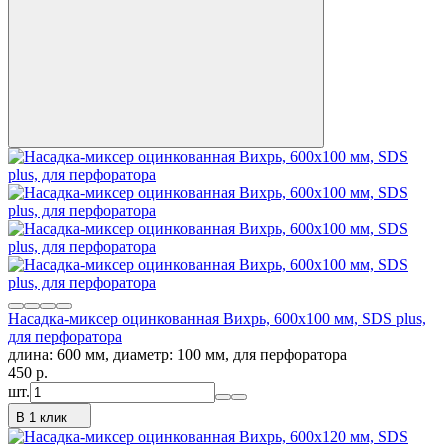
Насадка-миксер оцинкованная Вихрь, 600х100 мм, SDS plus,
для перфоратора
длина: 600 мм, диаметр: 100 мм, для перфоратора
450
p.
шт.
В 1 клик