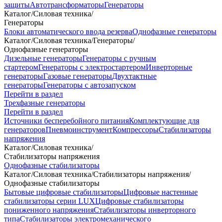
защиты
Автотрансформаторы
Генераторы
Каталог
/
Силовая техника
/
Генераторы
Блоки автоматического ввода резерва
Однофазные генераторы
Каталог
/
Силовая техника
/
Генераторы
/
Однофазные генераторы
Дизельные генераторы
Генераторы с ручным
стартером
Генераторы с электростартером
Инверторные
генераторы
Газовые генераторы
Двухтактные
генераторы
Генераторы с автозапуском
Перейти в раздел
Трехфазные генераторы
Перейти в раздел
Источники бесперебойного питания
Комплектующие для
генераторов
Пневмоинструмент
Компрессоры
Стабилизаторы
напряжения
Каталог
/
Силовая техника
/
Стабилизаторы напряжения
Однофазные стабилизаторы
Каталог
/
Силовая техника
/
Стабилизаторы напряжения
/
Однофазные стабилизаторы
Бытовые цифровые стабилизаторы
Цифровые настенные
стабилизаторы серии LUX
Цифровые стабилизаторы
пониженного напряжения
Стабилизаторы инверторного
типа
Стабилизаторы электромеханического