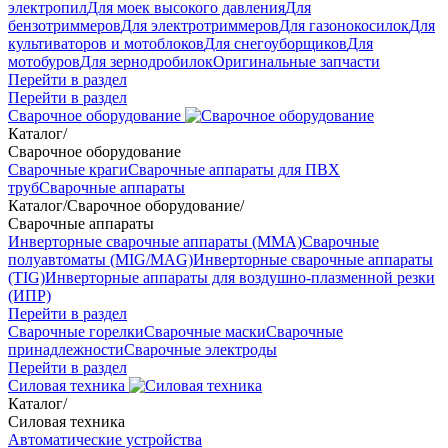
электропил
Для моек высокого давления
Для
бензотриммеров
Для электротриммеров
Для газонокосилок
Для
культиваторов и мотоблоков
Для снегоуборщиков
Для
мотобуров
Для зернодробилок
Оригинальные запчасти
Перейти в раздел
Перейти в раздел
Сварочное оборудование
Каталог
/
Сварочное оборудование
Сварочные краги
Сварочные аппараты для ПВХ
труб
Сварочные аппараты
Каталог
/
Сварочное оборудование
/
Сварочные аппараты
Инверторные сварочные аппараты (ММА)
Сварочные
полуавтоматы (MIG/MAG)
Инверторные сварочные аппараты
(TIG)
Инверторные аппараты для воздушно-плазменной резки
(ИПР)
Перейти в раздел
Сварочные горелки
Сварочные маски
Сварочные
принадлежности
Сварочные электроды
Перейти в раздел
Силовая техника
Каталог
/
Силовая техника
Автоматические устройства