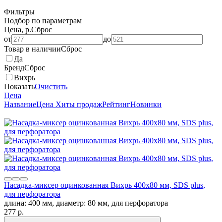
Фильтры
Подбор по параметрам
Цена, р.
Сброс
от
до
Товар в наличии
Сброс
Да
Бренд
Сброс
Вихрь
Показать
Очистить
Цена
Название
Цена
Хиты продаж
Рейтинг
Новинки
Насадка-миксер оцинкованная Вихрь 400х80 мм, SDS plus,
для перфоратора
длина: 400 мм, диаметр: 80 мм, для перфоратора
277
p.