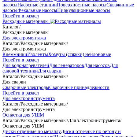
насосы
Насосные станции
Поверхностные насосы
Скважинные
насосы
Фекальные насосы
Циркуляционные насосы
Перейти в раздел
Расходные материалы
Каталог
/
Расходные материалы
Для электромонтажа
Каталог
/
Расходные материалы
/
Для электромонтажа
Клеммники
Изоленты
Хомуты (стяжки) нейлоновые
Перейти в раздел
Для водонагревателей
Для генераторов
Для насосов
Для
садовой техники
Для сварки
Каталог
/
Расходные материалы
/
Для сварки
Сварочные электроды
Сварочные принадлежности
Перейти в раздел
Для электроинструмента
Каталог
/
Расходные материалы
/
Для электроинструмента
Оснастка для УШМ
Каталог
/
Расходные материалы
/
Для электроинструмента
/
Оснастка для УШМ
Диски отрезные по металлу
Диски отрезные по бетону и
камню
Чашки зачистные
Шлифовальные круги
Диски пильные