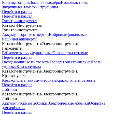
Колуны
Топоры
Ломы-гвоздодёры
Ножовки, пилы
двуручные
Стамески
Струбцины
Перейти в раздел
Перейти в раздел
Электроинструмент
Каталог
/
Инструменты
/
Электроинструмент
Аккумуляторные отвертки
Виброшлифовальные
машины
Гайковерты
Каталог
/
Инструменты
/
Электроинструмент
/
Гайковерты
Гайковерты аккумуляторные
Гайковерты сетевые
Перейти в раздел
Гвоздезабивные пистолеты
Граверы электрические
Дрели
ударные
Краскопульты
Каталог
/
Инструменты
/
Электроинструмент
/
Краскопульты
Краскопульты аккумуляторные
Краскопульты сетевые
Перейти в раздел
Лобзики
Каталог
/
Инструменты
/
Электроинструмент
/
Лобзики
Аккумуляторные лобзики
Электрические лобзики
Оснастка
для лобзиков
Перейти в раздел