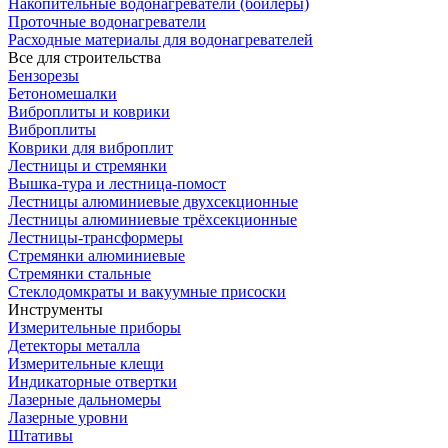
Накопительные водонагреватели (бойлеры)
Проточные водонагреватели
Расходные материалы для водонагревателей
Все для строительства
Бензорезы
Бетономешалки
Виброплиты и коврики
Виброплиты
Коврики для виброплит
Лестницы и стремянки
Вышка-тура и лестница-помост
Лестницы алюминиевые двухсекционные
Лестницы алюминиевые трёхсекционные
Лестницы-трансформеры
Стремянки алюминиевые
Стремянки стальные
Стеклодомкраты и вакуумные присоски
Инструменты
Измерительные приборы
Детекторы металла
Измерительные клещи
Индикаторные отвертки
Лазерные дальномеры
Лазерные уровни
Штативы