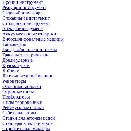
Прочий инструмент
Режущий инструмент
Садовый инвентарь
Слесарный инструмент
Столярный инструмент
Электроинструмент
Аккумуляторные отвертки
Виброшлифовальные машины
Гайковерты
Гвоздезабивные пистолеты
Граверы электрические
Дрели ударные
Краскопульты
Лобзики
Ленточные шлифмашины
Реноваторы
Отбойные молотки
Отрезные пилы
Перфораторы
Пилы торцовочные
Рейсмусовые станки
Сабельные пилы
Станки для заточки цепей
Степлеры электрические
Строительные миксеры