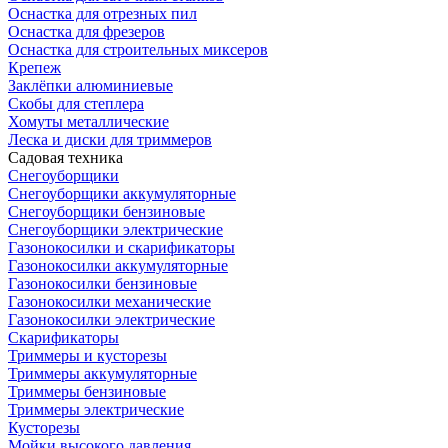
Оснастка для отрезных пил
Оснастка для фрезеров
Оснастка для строительных миксеров
Крепеж
Заклёпки алюминиевые
Скобы для степлера
Хомуты металлические
Леска и диски для триммеров
Садовая техника
Снегоуборщики
Снегоуборщики аккумуляторные
Снегоуборщики бензиновые
Снегоуборщики электрические
Газонокосилки и скарификаторы
Газонокосилки аккумуляторные
Газонокосилки бензиновые
Газонокосилки механические
Газонокосилки электрические
Скарификаторы
Триммеры и кусторезы
Триммеры аккумуляторные
Триммеры бензиновые
Триммеры электрические
Кусторезы
Мойки высокого давления