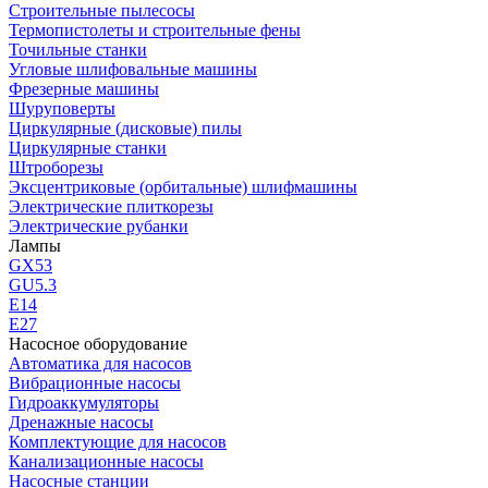
Строительные пылесосы
Термопистолеты и строительные фены
Точильные станки
Угловые шлифовальные машины
Фрезерные машины
Шуруповерты
Циркулярные (дисковые) пилы
Циркулярные станки
Штроборезы
Эксцентриковые (орбитальные) шлифмашины
Электрические плиткорезы
Электрические рубанки
Лампы
GX53
GU5.3
Е14
Е27
Насосное оборудование
Автоматика для насосов
Вибрационные насосы
Гидроаккумуляторы
Дренажные насосы
Комплектующие для насосов
Канализационные насосы
Насосные станции