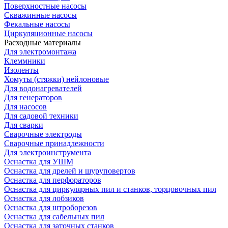
Поверхностные насосы
Скважинные насосы
Фекальные насосы
Циркуляционные насосы
Расходные материалы
Для электромонтажа
Клеммники
Изоленты
Хомуты (стяжки) нейлоновые
Для водонагревателей
Для генераторов
Для насосов
Для садовой техники
Для сварки
Сварочные электроды
Сварочные принадлежности
Для электроинструмента
Оснастка для УШМ
Оснастка для дрелей и шуруповертов
Оснастка для перфораторов
Оснастка для циркулярных пил и станков, торцовочных пил
Оснастка для лобзиков
Оснастка для штроборезов
Оснастка для сабельных пил
Оснастка для заточных станков