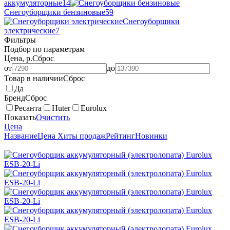
аккумуляторные
14
Снегоуборщики бензиновые
59
Снегоуборщики
электрические
7
Фильтры
Подбор по параметрам
Цена, р.
Сброс
от
до
Товар в наличии
Сброс
Да
Бренд
Сброс
Ресанта
Huter
Eurolux
Показать
Очистить
Цена
Название
Цена
Хиты продаж
Рейтинг
Новинки