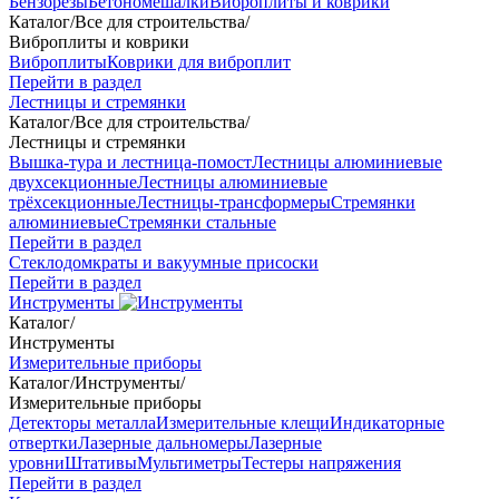
Бензорезы
Бетономешалки
Виброплиты и коврики
Каталог
/
Все для строительства
/
Виброплиты и коврики
Виброплиты
Коврики для виброплит
Перейти в раздел
Лестницы и стремянки
Каталог
/
Все для строительства
/
Лестницы и стремянки
Вышка-тура и лестница-помост
Лестницы алюминиевые
двухсекционные
Лестницы алюминиевые
трёхсекционные
Лестницы-трансформеры
Стремянки
алюминиевые
Стремянки стальные
Перейти в раздел
Стеклодомкраты и вакуумные присоски
Перейти в раздел
Инструменты
Каталог
/
Инструменты
Измерительные приборы
Каталог
/
Инструменты
/
Измерительные приборы
Детекторы металла
Измерительные клещи
Индикаторные
отвертки
Лазерные дальномеры
Лазерные
уровни
Штативы
Мультиметры
Тестеры напряжения
Перейти в раздел