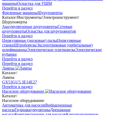
машины
Оснастка для УШМ
Перейти в раздел
Фрезерные машины
Шуруповерты
Каталог
/
Инструменты
/
Электроинструмент
/
Шуруповерты
Аккумуляторные шуруповерты
Сетевые
шуруповерты
Оснастка для шуруповертов
Перейти в раздел
Циркулярные (дисковые) пилы
Циркулярные
станки
Штроборезы
Эксцентриковые (орбитальные)
шлифмашины
Электрические плиткорезы
Электрические
рубанки
Перейти в раздел
Перейти в раздел
Лампы
Каталог
/
Лампы
GX53
GU5.3
Е14
Е27
Перейти в раздел
Насосное оборудование
Каталог
/
Насосное оборудование
Автоматика для насосов
Вибрационные
насосы
Гидроаккумуляторы
Дренажные
насосы
Комплектующие для насосов
Канализационные