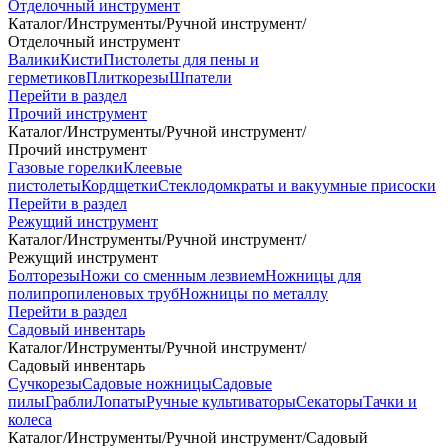
Отделочный инструмент
Каталог
/
Инструменты
/
Ручной инструмент
/
Отделочный инструмент
Валики
Кисти
Пистолеты для пены и
герметиков
Плиткорезы
Шпатели
Перейти в раздел
Прочий инструмент
Каталог
/
Инструменты
/
Ручной инструмент
/
Прочий инструмент
Газовые горелки
Клеевые
пистолеты
Кордщетки
Стеклодомкраты и вакуумные присоски
Перейти в раздел
Режущий инструмент
Каталог
/
Инструменты
/
Ручной инструмент
/
Режущий инструмент
Болторезы
Ножи со сменным лезвием
Ножницы для
полипропиленовых труб
Ножницы по металлу
Перейти в раздел
Садовый инвентарь
Каталог
/
Инструменты
/
Ручной инструмент
/
Садовый инвентарь
Сучкорезы
Садовые ножницы
Садовые
пилы
Грабли
Лопаты
Ручные культиваторы
Секаторы
Тачки и
колеса
Каталог
/
Инструменты
/
Ручной инструмент
/
Садовый