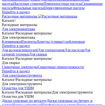
насосы
Насосные станции
Поверхностные насосы
Скважинные
насосы
Фекальные насосы
Циркуляционные насосы
Перейти в раздел
Расходные материалы
Каталог
/
Расходные материалы
Для электромонтажа
Каталог
/
Расходные материалы
/
Для электромонтажа
Клеммники
Изоленты
Хомуты (стяжки) нейлоновые
Перейти в раздел
Для водонагревателей
Для генераторов
Для насосов
Для
садовой техники
Для сварки
Каталог
/
Расходные материалы
/
Для сварки
Сварочные электроды
Сварочные принадлежности
Перейти в раздел
Для электроинструмента
Каталог
/
Расходные материалы
/
Для электроинструмента
Оснастка для УШМ
Каталог
/
Расходные материалы
/
Для электроинструмента
/
Оснастка для УШМ
Диски отрезные по металлу
Диски отрезные по бетону и
камню
Чашки зачистные
Шлифовальные круги
Диски пильные