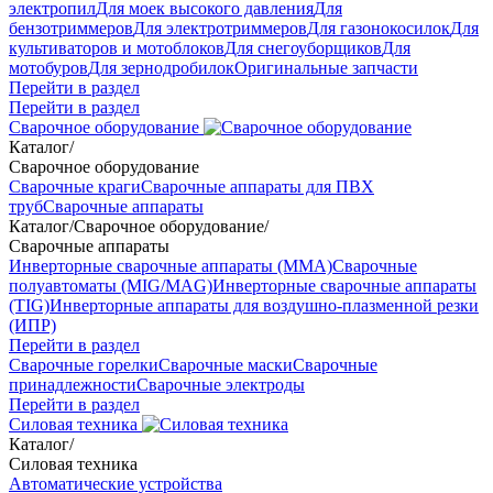
электропил
Для моек высокого давления
Для
бензотриммеров
Для электротриммеров
Для газонокосилок
Для
культиваторов и мотоблоков
Для снегоуборщиков
Для
мотобуров
Для зернодробилок
Оригинальные запчасти
Перейти в раздел
Перейти в раздел
Сварочное оборудование
Каталог
/
Сварочное оборудование
Сварочные краги
Сварочные аппараты для ПВХ
труб
Сварочные аппараты
Каталог
/
Сварочное оборудование
/
Сварочные аппараты
Инверторные сварочные аппараты (ММА)
Сварочные
полуавтоматы (MIG/MAG)
Инверторные сварочные аппараты
(TIG)
Инверторные аппараты для воздушно-плазменной резки
(ИПР)
Перейти в раздел
Сварочные горелки
Сварочные маски
Сварочные
принадлежности
Сварочные электроды
Перейти в раздел
Силовая техника
Каталог
/
Силовая техника
Автоматические устройства