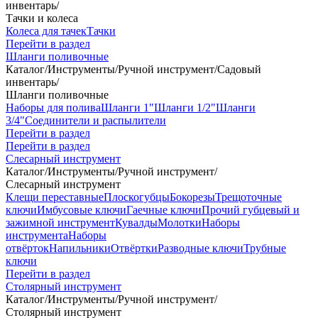
инвентарь
/
Тачки и колеса
Колеса для тачек
Тачки
Перейти в раздел
Шланги поливочные
Каталог
/
Инструменты
/
Ручной инструмент
/
Садовый
инвентарь
/
Шланги поливочные
Наборы для полива
Шланги 1"
Шланги 1/2"
Шланги
3/4"
Соединители и распылители
Перейти в раздел
Перейти в раздел
Слесарный инструмент
Каталог
/
Инструменты
/
Ручной инструмент
/
Слесарный инструмент
Клещи переставные
Плоскогубцы
Бокорезы
Трещоточные
ключи
Имбусовые ключи
Гаечные ключи
Прочий губцевый и
зажимной инструмент
Кувалды
Молотки
Наборы
инструмента
Наборы
отвёрток
Напильники
Отвёртки
Разводные ключи
Трубные
ключи
Перейти в раздел
Столярный инструмент
Каталог
/
Инструменты
/
Ручной инструмент
/
Столярный инструмент