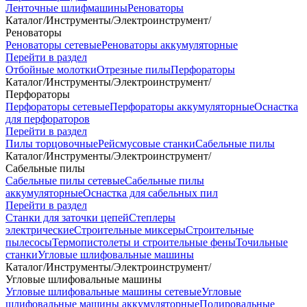
Ленточные шлифмашины
Реноваторы
Каталог
/
Инструменты
/
Электроинструмент
/
Реноваторы
Реноваторы сетевые
Реноваторы аккумуляторные
Перейти в раздел
Отбойные молотки
Отрезные пилы
Перфораторы
Каталог
/
Инструменты
/
Электроинструмент
/
Перфораторы
Перфораторы сетевые
Перфораторы аккумуляторные
Оснастка
для перфораторов
Перейти в раздел
Пилы торцовочные
Рейсмусовые станки
Сабельные пилы
Каталог
/
Инструменты
/
Электроинструмент
/
Сабельные пилы
Сабельные пилы сетевые
Сабельные пилы
аккумуляторные
Оснастка для сабельных пил
Перейти в раздел
Станки для заточки цепей
Степлеры
электрические
Строительные миксеры
Строительные
пылесосы
Термопистолеты и строительные фены
Точильные
станки
Угловые шлифовальные машины
Каталог
/
Инструменты
/
Электроинструмент
/
Угловые шлифовальные машины
Угловые шлифовальные машины сетевые
Угловые
шлифовальные машины аккумуляторные
Полировальные