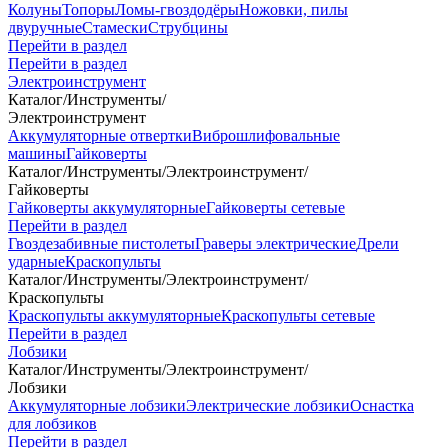
Колуны
Топоры
Ломы-гвоздодёры
Ножовки, пилы
двуручные
Стамески
Струбцины
Перейти в раздел
Перейти в раздел
Электроинструмент
Каталог
/
Инструменты
/
Электроинструмент
Аккумуляторные отвертки
Виброшлифовальные
машины
Гайковерты
Каталог
/
Инструменты
/
Электроинструмент
/
Гайковерты
Гайковерты аккумуляторные
Гайковерты сетевые
Перейти в раздел
Гвоздезабивные пистолеты
Граверы электрические
Дрели
ударные
Краскопульты
Каталог
/
Инструменты
/
Электроинструмент
/
Краскопульты
Краскопульты аккумуляторные
Краскопульты сетевые
Перейти в раздел
Лобзики
Каталог
/
Инструменты
/
Электроинструмент
/
Лобзики
Аккумуляторные лобзики
Электрические лобзики
Оснастка
для лобзиков
Перейти в раздел