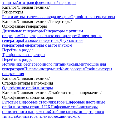
защиты
Автотрансформаторы
Генераторы
Каталог
/
Силовая техника
/
Генераторы
Блоки автоматического ввода резерва
Однофазные генераторы
Каталог
/
Силовая техника
/
Генераторы
/
Однофазные генераторы
Дизельные генераторы
Генераторы с ручным
стартером
Генераторы с электростартером
Инверторные
генераторы
Газовые генераторы
Двухтактные
генераторы
Генераторы с автозапуском
Перейти в раздел
Трехфазные генераторы
Перейти в раздел
Источники бесперебойного питания
Комплектующие для
генераторов
Пневмоинструмент
Компрессоры
Стабилизаторы
напряжения
Каталог
/
Силовая техника
/
Стабилизаторы напряжения
Однофазные стабилизаторы
Каталог
/
Силовая техника
/
Стабилизаторы напряжения
/
Однофазные стабилизаторы
Бытовые цифровые стабилизаторы
Цифровые настенные
стабилизаторы серии LUX
Цифровые стабилизаторы
пониженного напряжения
Стабилизаторы инверторного
типа
Стабилизаторы электромеханического