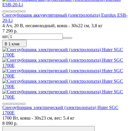
Снегоуборщик аккумуляторный (электролопата) Eurolux ESB-
20-Li
4 Ач, 20 В, несамоходный, ковш - 30x22 см, 3,8 кг
7 290
p.
шт.
В 1 клик
Снегоуборщик электрический (электролопата) Huter SGC
1700E
1700 Вт, ковш - 30x23 см, вес: 5.4 кг
8 090
p.