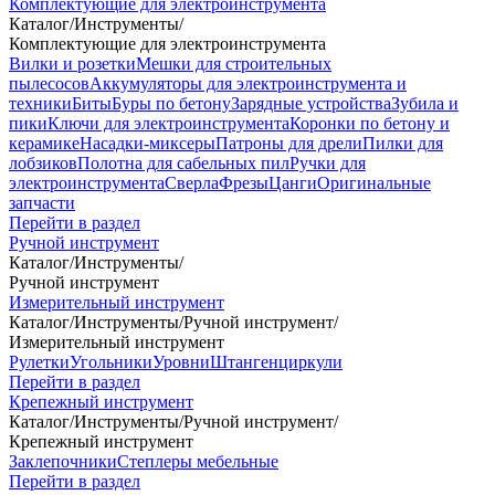
Комплектующие для электроинструмента
Каталог
/
Инструменты
/
Комплектующие для электроинструмента
Вилки и розетки
Мешки для строительных
пылесосов
Аккумуляторы для электроинструмента и
техники
Биты
Буры по бетону
Зарядные устройства
Зубила и
пики
Ключи для электроинструмента
Коронки по бетону и
керамике
Насадки-миксеры
Патроны для дрели
Пилки для
лобзиков
Полотна для сабельных пил
Ручки для
электроинструмента
Сверла
Фрезы
Цанги
Оригинальные
запчасти
Перейти в раздел
Ручной инструмент
Каталог
/
Инструменты
/
Ручной инструмент
Измерительный инструмент
Каталог
/
Инструменты
/
Ручной инструмент
/
Измерительный инструмент
Рулетки
Угольники
Уровни
Штангенциркули
Перейти в раздел
Крепежный инструмент
Каталог
/
Инструменты
/
Ручной инструмент
/
Крепежный инструмент
Заклепочники
Степлеры мебельные
Перейти в раздел