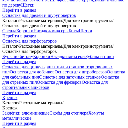
по дереву
Щетки
Перейти в раздел
Оснастка для дрелей и шуруповертов
Каталог
/
Расходные материалы
/
Для электроинструмента
/
Оснастка для дрелей и шуруповертов
Сверла
Коронки
Насадки-миксеры
Биты
Щетки
Перейти в раздел
Оснастка для перфораторов
Каталог
/
Расходные материалы
/
Для электроинструмента
/
Оснастка для перфораторов
Буры по бетону
Коронки
Насадки-миксеры
Зубила и пики
Перейти в раздел
Оснастка для циркулярных пил и станков, торцовочных
пил
Оснастка для лобзиков
Оснастка для штроборезов
Оснастка
для сабельных пил
Оснастка для заточных станков
Оснастка
для отрезных пил
Оснастка для фрезеров
Оснастка для
строительных миксеров
Перейти в раздел
Крепеж
Каталог
/
Расходные материалы
/
Крепеж
Заклёпки алюминиевые
Скобы для степлера
Хомуты
металлические
Перейти в раздел