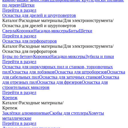
по дереву
Щетки
Перейти в раздел
Оснастка для дрелей и шуруповертов
Каталог
/
Расходные материалы
/
Для электроинструмента
/
Оснастка для дрелей и шуруповертов
Сверла
Коронки
Насадки-миксеры
Биты
Щетки
Перейти в раздел
Оснастка для перфораторов
Каталог
/
Расходные материалы
/
Для электроинструмента
/
Оснастка для перфораторов
Буры по бетону
Коронки
Насадки-миксеры
Зубила и пики
Перейти в раздел
Оснастка для циркулярных пил и станков, торцовочных
пил
Оснастка для лобзиков
Оснастка для штроборезов
Оснастка
для сабельных пил
Оснастка для заточных станков
Оснастка
для отрезных пил
Оснастка для фрезеров
Оснастка для
строительных миксеров
Перейти в раздел
Крепеж
Каталог
/
Расходные материалы
/
Крепеж
Заклёпки алюминиевые
Скобы для степлера
Хомуты
металлические
Перейти в раздел