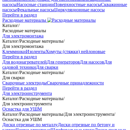
насосы
Насосные станции
Поверхностные насосы
Скважинные
насосы
Фекальные насосы
Циркуляционные насосы
Перейти в раздел
Расходные материалы
Каталог
/
Расходные материалы
Для электромонтажа
Каталог
/
Расходные материалы
/
Для электромонтажа
Клеммники
Изоленты
Хомуты (стяжки) нейлоновые
Перейти в раздел
Для водонагревателей
Для генераторов
Для насосов
Для
садовой техники
Для сварки
Каталог
/
Расходные материалы
/
Для сварки
Сварочные электроды
Сварочные принадлежности
Перейти в раздел
Для электроинструмента
Каталог
/
Расходные материалы
/
Для электроинструмента
Оснастка для УШМ
Каталог
/
Расходные материалы
/
Для электроинструмента
/
Оснастка для УШМ
Диски отрезные по металлу
Диски отрезные по бетону и
камню
Чашки зачистные
Шлифовальные круги
Диски пильные