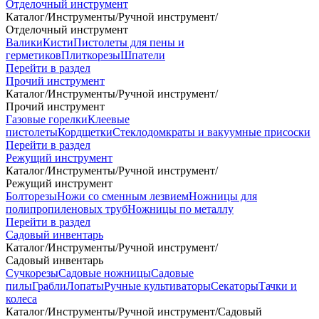
Отделочный инструмент
Каталог
/
Инструменты
/
Ручной инструмент
/
Отделочный инструмент
Валики
Кисти
Пистолеты для пены и
герметиков
Плиткорезы
Шпатели
Перейти в раздел
Прочий инструмент
Каталог
/
Инструменты
/
Ручной инструмент
/
Прочий инструмент
Газовые горелки
Клеевые
пистолеты
Кордщетки
Стеклодомкраты и вакуумные присоски
Перейти в раздел
Режущий инструмент
Каталог
/
Инструменты
/
Ручной инструмент
/
Режущий инструмент
Болторезы
Ножи со сменным лезвием
Ножницы для
полипропиленовых труб
Ножницы по металлу
Перейти в раздел
Садовый инвентарь
Каталог
/
Инструменты
/
Ручной инструмент
/
Садовый инвентарь
Сучкорезы
Садовые ножницы
Садовые
пилы
Грабли
Лопаты
Ручные культиваторы
Секаторы
Тачки и
колеса
Каталог
/
Инструменты
/
Ручной инструмент
/
Садовый