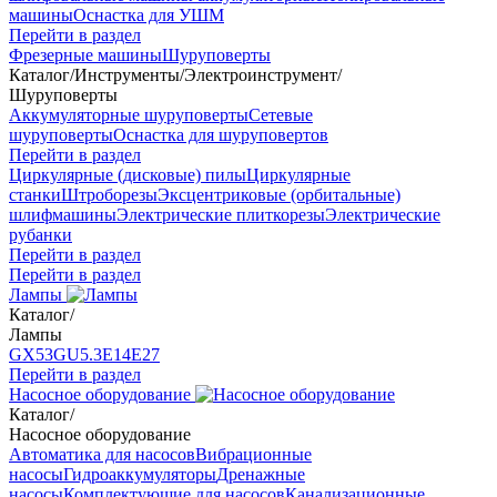
машины
Оснастка для УШМ
Перейти в раздел
Фрезерные машины
Шуруповерты
Каталог
/
Инструменты
/
Электроинструмент
/
Шуруповерты
Аккумуляторные шуруповерты
Сетевые
шуруповерты
Оснастка для шуруповертов
Перейти в раздел
Циркулярные (дисковые) пилы
Циркулярные
станки
Штроборезы
Эксцентриковые (орбитальные)
шлифмашины
Электрические плиткорезы
Электрические
рубанки
Перейти в раздел
Перейти в раздел
Лампы
Каталог
/
Лампы
GX53
GU5.3
Е14
Е27
Перейти в раздел
Насосное оборудование
Каталог
/
Насосное оборудование
Автоматика для насосов
Вибрационные
насосы
Гидроаккумуляторы
Дренажные
насосы
Комплектующие для насосов
Канализационные