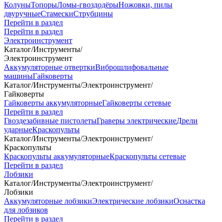
Колуны
Топоры
Ломы-гвоздодёры
Ножовки, пилы
двуручные
Стамески
Струбцины
Перейти в раздел
Перейти в раздел
Электроинструмент
Каталог
/
Инструменты
/
Электроинструмент
Аккумуляторные отвертки
Виброшлифовальные
машины
Гайковерты
Каталог
/
Инструменты
/
Электроинструмент
/
Гайковерты
Гайковерты аккумуляторные
Гайковерты сетевые
Перейти в раздел
Гвоздезабивные пистолеты
Граверы электрические
Дрели
ударные
Краскопульты
Каталог
/
Инструменты
/
Электроинструмент
/
Краскопульты
Краскопульты аккумуляторные
Краскопульты сетевые
Перейти в раздел
Лобзики
Каталог
/
Инструменты
/
Электроинструмент
/
Лобзики
Аккумуляторные лобзики
Электрические лобзики
Оснастка
для лобзиков
Перейти в раздел