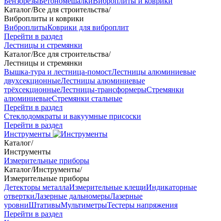
Бензорезы
Бетономешалки
Виброплиты и коврики
Каталог
/
Все для строительства
/
Виброплиты и коврики
Виброплиты
Коврики для виброплит
Перейти в раздел
Лестницы и стремянки
Каталог
/
Все для строительства
/
Лестницы и стремянки
Вышка-тура и лестница-помост
Лестницы алюминиевые
двухсекционные
Лестницы алюминиевые
трёхсекционные
Лестницы-трансформеры
Стремянки
алюминиевые
Стремянки стальные
Перейти в раздел
Стеклодомкраты и вакуумные присоски
Перейти в раздел
Инструменты
Каталог
/
Инструменты
Измерительные приборы
Каталог
/
Инструменты
/
Измерительные приборы
Детекторы металла
Измерительные клещи
Индикаторные
отвертки
Лазерные дальномеры
Лазерные
уровни
Штативы
Мультиметры
Тестеры напряжения
Перейти в раздел