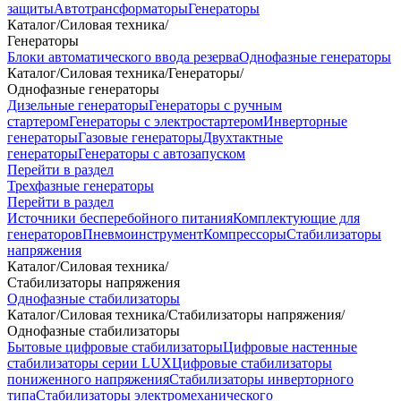
защиты
Автотрансформаторы
Генераторы
Каталог
/
Силовая техника
/
Генераторы
Блоки автоматического ввода резерва
Однофазные генераторы
Каталог
/
Силовая техника
/
Генераторы
/
Однофазные генераторы
Дизельные генераторы
Генераторы с ручным
стартером
Генераторы с электростартером
Инверторные
генераторы
Газовые генераторы
Двухтактные
генераторы
Генераторы с автозапуском
Перейти в раздел
Трехфазные генераторы
Перейти в раздел
Источники бесперебойного питания
Комплектующие для
генераторов
Пневмоинструмент
Компрессоры
Стабилизаторы
напряжения
Каталог
/
Силовая техника
/
Стабилизаторы напряжения
Однофазные стабилизаторы
Каталог
/
Силовая техника
/
Стабилизаторы напряжения
/
Однофазные стабилизаторы
Бытовые цифровые стабилизаторы
Цифровые настенные
стабилизаторы серии LUX
Цифровые стабилизаторы
пониженного напряжения
Стабилизаторы инверторного
типа
Стабилизаторы электромеханического