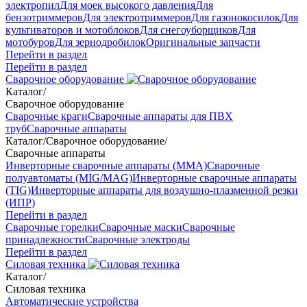
электропил
Для моек высокого давления
Для
бензотриммеров
Для электротриммеров
Для газонокосилок
Для
культиваторов и мотоблоков
Для снегоуборщиков
Для
мотобуров
Для зернодробилок
Оригинальные запчасти
Перейти в раздел
Перейти в раздел
Сварочное оборудование
Каталог
/
Сварочное оборудование
Сварочные краги
Сварочные аппараты для ПВХ
труб
Сварочные аппараты
Каталог
/
Сварочное оборудование
/
Сварочные аппараты
Инверторные сварочные аппараты (ММА)
Сварочные
полуавтоматы (MIG/MAG)
Инверторные сварочные аппараты
(TIG)
Инверторные аппараты для воздушно-плазменной резки
(ИПР)
Перейти в раздел
Сварочные горелки
Сварочные маски
Сварочные
принадлежности
Сварочные электроды
Перейти в раздел
Силовая техника
Каталог
/
Силовая техника
Автоматические устройства