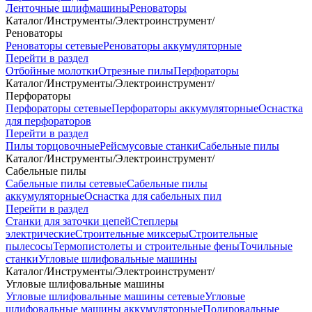
Ленточные шлифмашины
Реноваторы
Каталог
/
Инструменты
/
Электроинструмент
/
Реноваторы
Реноваторы сетевые
Реноваторы аккумуляторные
Перейти в раздел
Отбойные молотки
Отрезные пилы
Перфораторы
Каталог
/
Инструменты
/
Электроинструмент
/
Перфораторы
Перфораторы сетевые
Перфораторы аккумуляторные
Оснастка
для перфораторов
Перейти в раздел
Пилы торцовочные
Рейсмусовые станки
Сабельные пилы
Каталог
/
Инструменты
/
Электроинструмент
/
Сабельные пилы
Сабельные пилы сетевые
Сабельные пилы
аккумуляторные
Оснастка для сабельных пил
Перейти в раздел
Станки для заточки цепей
Степлеры
электрические
Строительные миксеры
Строительные
пылесосы
Термопистолеты и строительные фены
Точильные
станки
Угловые шлифовальные машины
Каталог
/
Инструменты
/
Электроинструмент
/
Угловые шлифовальные машины
Угловые шлифовальные машины сетевые
Угловые
шлифовальные машины аккумуляторные
Полировальные