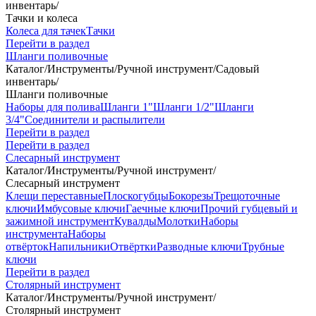
инвентарь
/
Тачки и колеса
Колеса для тачек
Тачки
Перейти в раздел
Шланги поливочные
Каталог
/
Инструменты
/
Ручной инструмент
/
Садовый
инвентарь
/
Шланги поливочные
Наборы для полива
Шланги 1"
Шланги 1/2"
Шланги
3/4"
Соединители и распылители
Перейти в раздел
Перейти в раздел
Слесарный инструмент
Каталог
/
Инструменты
/
Ручной инструмент
/
Слесарный инструмент
Клещи переставные
Плоскогубцы
Бокорезы
Трещоточные
ключи
Имбусовые ключи
Гаечные ключи
Прочий губцевый и
зажимной инструмент
Кувалды
Молотки
Наборы
инструмента
Наборы
отвёрток
Напильники
Отвёртки
Разводные ключи
Трубные
ключи
Перейти в раздел
Столярный инструмент
Каталог
/
Инструменты
/
Ручной инструмент
/
Столярный инструмент