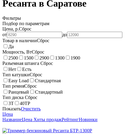
Ресанта в Саратове
Фильтры
Подбор по параметрам
Цена, р.
Сброс
от
до
Товар в наличии
Сброс
Да
Мощность, Вт
Сброс
2500
1500
2900
1300
1900
Разъемная штанга
Сброс
Нет
Есть
Тип катушки
Сброс
Easy Load
Стандартная
Тип ремня
Сброс
Ранцевый
Стандартный
Тип диска
Сброс
3Т
40ТР
Показать
Очистить
Цена
Название
Цена
Хиты продаж
Рейтинг
Новинки