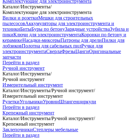
Комплектующие для электроинструмента
Каталог
/
Инструменты
/
Комплектующие для электроинструмента
Вилки и розетки
Мешки для строительных
пылесосов
Аккумуляторы для электроинструмента и
техники
Биты
Буры по бетону
Зарядные устройства
Зубила и
пики
Ключи для электроинструмента
Коронки по бетону и
керамике
Насадки-миксеры
Патроны для дрели
Пилки для
лобзиков
Полотна для сабельных пил
Ручки для
электроинструмента
Сверла
Фрезы
Цанги
Оригинальные
запчасти
Перейти в раздел
Ручной инструмент
Каталог
/
Инструменты
/
Ручной инструмент
Измерительный инструмент
Каталог
/
Инструменты
/
Ручной инструмент
/
Измерительный инструмент
Рулетки
Угольники
Уровни
Штангенциркули
Перейти в раздел
Крепежный инструмент
Каталог
/
Инструменты
/
Ручной инструмент
/
Крепежный инструмент
Заклепочники
Степлеры мебельные
Перейти в раздел