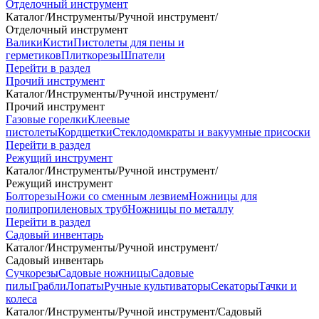
Отделочный инструмент
Каталог
/
Инструменты
/
Ручной инструмент
/
Отделочный инструмент
Валики
Кисти
Пистолеты для пены и
герметиков
Плиткорезы
Шпатели
Перейти в раздел
Прочий инструмент
Каталог
/
Инструменты
/
Ручной инструмент
/
Прочий инструмент
Газовые горелки
Клеевые
пистолеты
Кордщетки
Стеклодомкраты и вакуумные присоски
Перейти в раздел
Режущий инструмент
Каталог
/
Инструменты
/
Ручной инструмент
/
Режущий инструмент
Болторезы
Ножи со сменным лезвием
Ножницы для
полипропиленовых труб
Ножницы по металлу
Перейти в раздел
Садовый инвентарь
Каталог
/
Инструменты
/
Ручной инструмент
/
Садовый инвентарь
Сучкорезы
Садовые ножницы
Садовые
пилы
Грабли
Лопаты
Ручные культиваторы
Секаторы
Тачки и
колеса
Каталог
/
Инструменты
/
Ручной инструмент
/
Садовый