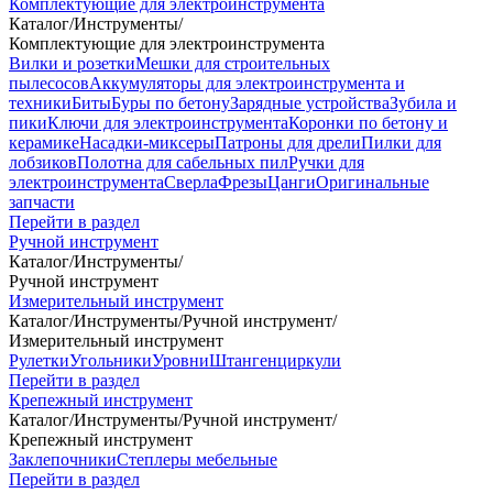
Комплектующие для электроинструмента
Каталог
/
Инструменты
/
Комплектующие для электроинструмента
Вилки и розетки
Мешки для строительных
пылесосов
Аккумуляторы для электроинструмента и
техники
Биты
Буры по бетону
Зарядные устройства
Зубила и
пики
Ключи для электроинструмента
Коронки по бетону и
керамике
Насадки-миксеры
Патроны для дрели
Пилки для
лобзиков
Полотна для сабельных пил
Ручки для
электроинструмента
Сверла
Фрезы
Цанги
Оригинальные
запчасти
Перейти в раздел
Ручной инструмент
Каталог
/
Инструменты
/
Ручной инструмент
Измерительный инструмент
Каталог
/
Инструменты
/
Ручной инструмент
/
Измерительный инструмент
Рулетки
Угольники
Уровни
Штангенциркули
Перейти в раздел
Крепежный инструмент
Каталог
/
Инструменты
/
Ручной инструмент
/
Крепежный инструмент
Заклепочники
Степлеры мебельные
Перейти в раздел