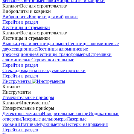
Бензорезы
Бетономешалки
Виброплиты и коврики
Каталог
/
Все для строительства
/
Виброплиты и коврики
Виброплиты
Коврики для виброплит
Перейти в раздел
Лестницы и стремянки
Каталог
/
Все для строительства
/
Лестницы и стремянки
Вышка-тура и лестница-помост
Лестницы алюминиевые
двухсекционные
Лестницы алюминиевые
трёхсекционные
Лестницы-трансформеры
Стремянки
алюминиевые
Стремянки стальные
Перейти в раздел
Стеклодомкраты и вакуумные присоски
Перейти в раздел
Инструменты
Каталог
/
Инструменты
Измерительные приборы
Каталог
/
Инструменты
/
Измерительные приборы
Детекторы металла
Измерительные клещи
Индикаторные
отвертки
Лазерные дальномеры
Лазерные
уровни
Штативы
Мультиметры
Тестеры напряжения
Перейти в раздел