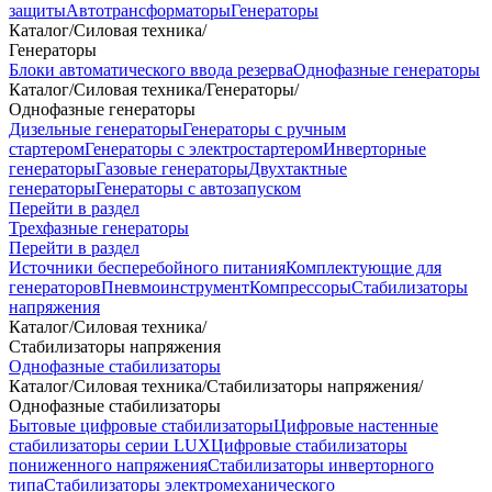
защиты
Автотрансформаторы
Генераторы
Каталог
/
Силовая техника
/
Генераторы
Блоки автоматического ввода резерва
Однофазные генераторы
Каталог
/
Силовая техника
/
Генераторы
/
Однофазные генераторы
Дизельные генераторы
Генераторы с ручным
стартером
Генераторы с электростартером
Инверторные
генераторы
Газовые генераторы
Двухтактные
генераторы
Генераторы с автозапуском
Перейти в раздел
Трехфазные генераторы
Перейти в раздел
Источники бесперебойного питания
Комплектующие для
генераторов
Пневмоинструмент
Компрессоры
Стабилизаторы
напряжения
Каталог
/
Силовая техника
/
Стабилизаторы напряжения
Однофазные стабилизаторы
Каталог
/
Силовая техника
/
Стабилизаторы напряжения
/
Однофазные стабилизаторы
Бытовые цифровые стабилизаторы
Цифровые настенные
стабилизаторы серии LUX
Цифровые стабилизаторы
пониженного напряжения
Стабилизаторы инверторного
типа
Стабилизаторы электромеханического