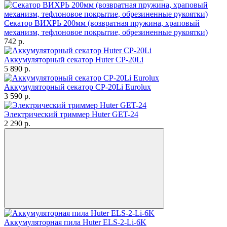
Секатор ВИХРЬ 200мм (возвратная пружина, храповый
механизм, тефлоновое покрытие, обрезиненные рукоятки)
742
p.
Аккумуляторный секатор Huter СР-20Li
5 890
p.
Аккумуляторный секатор CP-20Li Eurolux
3 590
p.
Электрический триммер Huter GET-24
2 290
p.
Аккумуляторная пила Huter ELS-2-Li-6K