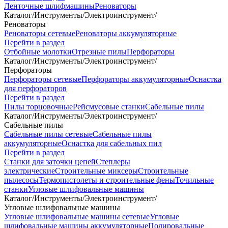
Ленточные шлифмашины
Реноваторы
Каталог
/
Инструменты
/
Электроинструмент
/
Реноваторы
Реноваторы сетевые
Реноваторы аккумуляторные
Перейти в раздел
Отбойные молотки
Отрезные пилы
Перфораторы
Каталог
/
Инструменты
/
Электроинструмент
/
Перфораторы
Перфораторы сетевые
Перфораторы аккумуляторные
Оснастка
для перфораторов
Перейти в раздел
Пилы торцовочные
Рейсмусовые станки
Сабельные пилы
Каталог
/
Инструменты
/
Электроинструмент
/
Сабельные пилы
Сабельные пилы сетевые
Сабельные пилы
аккумуляторные
Оснастка для сабельных пил
Перейти в раздел
Станки для заточки цепей
Степлеры
электрические
Строительные миксеры
Строительные
пылесосы
Термопистолеты и строительные фены
Точильные
станки
Угловые шлифовальные машины
Каталог
/
Инструменты
/
Электроинструмент
/
Угловые шлифовальные машины
Угловые шлифовальные машины сетевые
Угловые
шлифовальные машины аккумуляторные
Полировальные