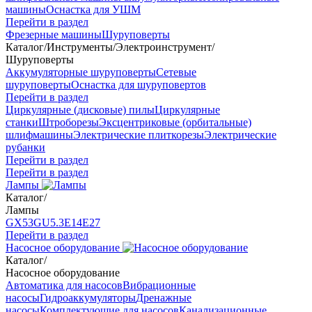
машины
Оснастка для УШМ
Перейти в раздел
Фрезерные машины
Шуруповерты
Каталог
/
Инструменты
/
Электроинструмент
/
Шуруповерты
Аккумуляторные шуруповерты
Сетевые
шуруповерты
Оснастка для шуруповертов
Перейти в раздел
Циркулярные (дисковые) пилы
Циркулярные
станки
Штроборезы
Эксцентриковые (орбитальные)
шлифмашины
Электрические плиткорезы
Электрические
рубанки
Перейти в раздел
Перейти в раздел
Лампы
Каталог
/
Лампы
GX53
GU5.3
Е14
Е27
Перейти в раздел
Насосное оборудование
Каталог
/
Насосное оборудование
Автоматика для насосов
Вибрационные
насосы
Гидроаккумуляторы
Дренажные
насосы
Комплектующие для насосов
Канализационные