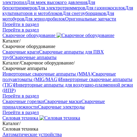
электропил
Для моек высокого давления
Для
бензотриммеров
Для электротриммеров
Для газонокосилок
Для
культиваторов и мотоблоков
Для снегоуборщиков
Для
мотобуров
Для зернодробилок
Оригинальные запчасти
Перейти в раздел
Перейти в раздел
Сварочное оборудование
Каталог
/
Сварочное оборудование
Сварочные краги
Сварочные аппараты для ПВХ
труб
Сварочные аппараты
Каталог
/
Сварочное оборудование
/
Сварочные аппараты
Инверторные сварочные аппараты (ММА)
Сварочные
полуавтоматы (MIG/MAG)
Инверторные сварочные аппараты
(TIG)
Инверторные аппараты для воздушно-плазменной резки
(ИПР)
Перейти в раздел
Сварочные горелки
Сварочные маски
Сварочные
принадлежности
Сварочные электроды
Перейти в раздел
Силовая техника
Каталог
/
Силовая техника
Автоматические устройства