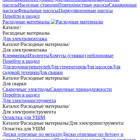
насосы
Насосные станции
Поверхностные насосы
Скважинные
насосы
Фекальные насосы
Циркуляционные насосы
Перейти в раздел
Расходные материалы
Каталог
/
Расходные материалы
Для электромонтажа
Каталог
/
Расходные материалы
/
Для электромонтажа
Клеммники
Изоленты
Хомуты (стяжки) нейлоновые
Перейти в раздел
Для водонагревателей
Для генераторов
Для насосов
Для
садовой техники
Для сварки
Каталог
/
Расходные материалы
/
Для сварки
Сварочные электроды
Сварочные принадлежности
Перейти в раздел
Для электроинструмента
Каталог
/
Расходные материалы
/
Для электроинструмента
Оснастка для УШМ
Каталог
/
Расходные материалы
/
Для электроинструмента
/
Оснастка для УШМ
Диски отрезные по металлу
Диски отрезные по бетону и
камню
Чашки зачистные
Шлифовальные круги
Диски пильные