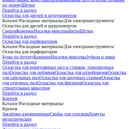
по дереву
Щетки
Перейти в раздел
Оснастка для дрелей и шуруповертов
Каталог
/
Расходные материалы
/
Для электроинструмента
/
Оснастка для дрелей и шуруповертов
Сверла
Коронки
Насадки-миксеры
Биты
Щетки
Перейти в раздел
Оснастка для перфораторов
Каталог
/
Расходные материалы
/
Для электроинструмента
/
Оснастка для перфораторов
Буры по бетону
Коронки
Насадки-миксеры
Зубила и пики
Перейти в раздел
Оснастка для циркулярных пил и станков, торцовочных
пил
Оснастка для лобзиков
Оснастка для штроборезов
Оснастка
для сабельных пил
Оснастка для заточных станков
Оснастка
для отрезных пил
Оснастка для фрезеров
Оснастка для
строительных миксеров
Перейти в раздел
Крепеж
Каталог
/
Расходные материалы
/
Крепеж
Заклёпки алюминиевые
Скобы для степлера
Хомуты
металлические
Перейти в раздел