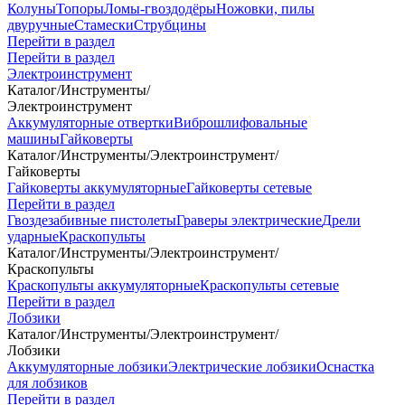
Колуны
Топоры
Ломы-гвоздодёры
Ножовки, пилы
двуручные
Стамески
Струбцины
Перейти в раздел
Перейти в раздел
Электроинструмент
Каталог
/
Инструменты
/
Электроинструмент
Аккумуляторные отвертки
Виброшлифовальные
машины
Гайковерты
Каталог
/
Инструменты
/
Электроинструмент
/
Гайковерты
Гайковерты аккумуляторные
Гайковерты сетевые
Перейти в раздел
Гвоздезабивные пистолеты
Граверы электрические
Дрели
ударные
Краскопульты
Каталог
/
Инструменты
/
Электроинструмент
/
Краскопульты
Краскопульты аккумуляторные
Краскопульты сетевые
Перейти в раздел
Лобзики
Каталог
/
Инструменты
/
Электроинструмент
/
Лобзики
Аккумуляторные лобзики
Электрические лобзики
Оснастка
для лобзиков
Перейти в раздел