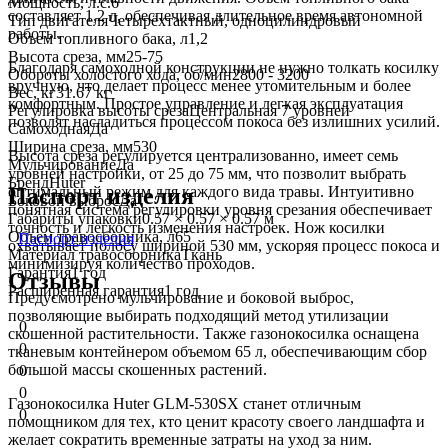
Мощность, л.с.
6
составляет 1,2 л, обеспечивая длительное время автономной
Тип двигателя
Четырёхтактный, одноцилиндровый
работы.
Объем топливного бака, л
1,2
Высота среза, мм
25-75
Благодаря самоходной конструкции не нужно толкать косилку
Обороты холостого хода, об/мин
2800 - 3200
вручную, что делает процесс менее утомительным и более
Вес, кг
31.67 кг
комфортным. Простое управление и легкая эксплуатация
Регулировка высоты среза
Центральная 7 уровней
позволят насладиться процессом покоса без излишних усилий.
Самоходная
Да
Ширина среза, мм
530
Высота среза регулируется централизованно, имеет семь
Мульчирование
Да
уровней настройки, от 25 до 75 мм, что позволит выбрать
Бренд
Huter
оптимальный режим для каждого вида травы. Интуитивно
Паспорт изделия
Боковой выброс
Да
понятная система регулировки уровня срезания обеспечивает
Габариты упаковки
0.57 × 0.57 × 0.57 м
точность и легкость изменения настроек. Нож косилки
Объем травосборника, л
65
Паспорт изделия
охватывает полосу шириной 530 мм, ускоряя процесс покоса и
Материал травосборника
Ткань
минимизируя количество проходов.
Гарантия
1 год
Отзывы
Расширенная гарантия
1 год
Предусмотрено мульчирование и боковой выброс,
позволяющие выбирать подходящий метод утилизации
0
скошенной растительности. Также газонокосилка оснащена
0
тканевым контейнером объемом 65 л, обеспечивающим сбор
большой массы скошенных растений.
0
0
Газонокосилка Huter GLM-530SX станет отличным
0
помощником для тех, кто ценит красоту своего ландшафта и
желает сократить временные затраты на уход за ним.