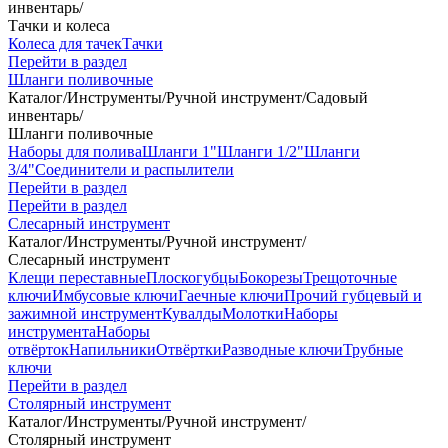
инвентарь
/
Тачки и колеса
Колеса для тачек
Тачки
Перейти в раздел
Шланги поливочные
Каталог
/
Инструменты
/
Ручной инструмент
/
Садовый
инвентарь
/
Шланги поливочные
Наборы для полива
Шланги 1"
Шланги 1/2"
Шланги
3/4"
Соединители и распылители
Перейти в раздел
Перейти в раздел
Слесарный инструмент
Каталог
/
Инструменты
/
Ручной инструмент
/
Слесарный инструмент
Клещи переставные
Плоскогубцы
Бокорезы
Трещоточные
ключи
Имбусовые ключи
Гаечные ключи
Прочий губцевый и
зажимной инструмент
Кувалды
Молотки
Наборы
инструмента
Наборы
отвёрток
Напильники
Отвёртки
Разводные ключи
Трубные
ключи
Перейти в раздел
Столярный инструмент
Каталог
/
Инструменты
/
Ручной инструмент
/
Столярный инструмент