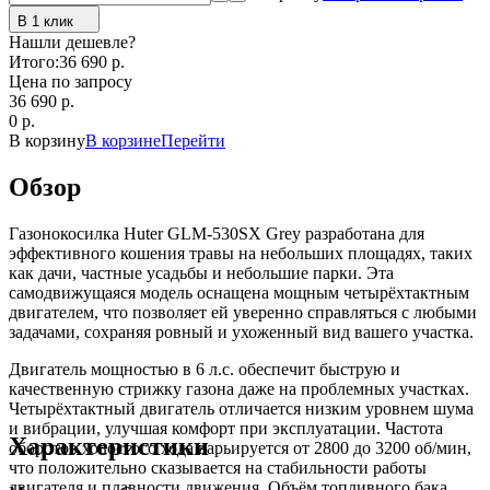
В 1 клик
Нашли дешевле?
Итого:
36 690 p.
Цена по запросу
36 690
p.
0
p.
В корзину
В корзине
Перейти
Обзор
Газонокосилка Huter GLM-530SX Grey разработана для
эффективного кошения травы на небольших площадях, таких
как дачи, частные усадьбы и небольшие парки. Эта
самодвижущаяся модель оснащена мощным четырёхтактным
двигателем, что позволяет ей уверенно справляться с любыми
задачами, сохраняя ровный и ухоженный вид вашего участка.
Двигатель мощностью в 6 л.с. обеспечит быструю и
качественную стрижку газона даже на проблемных участках.
Четырёхтактный двигатель отличается низким уровнем шума
и вибрации, улучшая комфорт при эксплуатации. Частота
Характеристики
оборотов холостого хода варьируется от 2800 до 3200 об/мин,
что положительно сказывается на стабильности работы
двигателя и плавности движения. Объём топливного бака