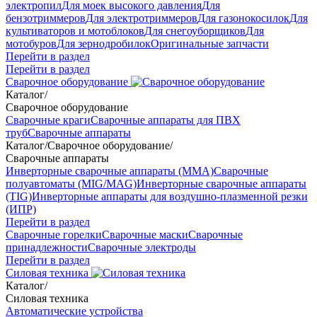
электропил
Для моек высокого давления
Для
бензотриммеров
Для электротриммеров
Для газонокосилок
Для
культиваторов и мотоблоков
Для снегоуборщиков
Для
мотобуров
Для зернодробилок
Оригинальные запчасти
Перейти в раздел
Перейти в раздел
Сварочное оборудование
Каталог
/
Сварочное оборудование
Сварочные краги
Сварочные аппараты для ПВХ
труб
Сварочные аппараты
Каталог
/
Сварочное оборудование
/
Сварочные аппараты
Инверторные сварочные аппараты (ММА)
Сварочные
полуавтоматы (MIG/MAG)
Инверторные сварочные аппараты
(TIG)
Инверторные аппараты для воздушно-плазменной резки
(ИПР)
Перейти в раздел
Сварочные горелки
Сварочные маски
Сварочные
принадлежности
Сварочные электроды
Перейти в раздел
Силовая техника
Каталог
/
Силовая техника
Автоматические устройства