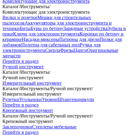
Комплектующие для электроинструмента
Каталог
/
Инструменты
/
Комплектующие для электроинструмента
Вилки и розетки
Мешки для строительных
пылесосов
Аккумуляторы для электроинструмента и
техники
Биты
Буры по бетону
Зарядные устройства
Зубила и
пики
Ключи для электроинструмента
Коронки по бетону и
керамике
Насадки-миксеры
Патроны для дрели
Пилки для
лобзиков
Полотна для сабельных пил
Ручки для
электроинструмента
Сверла
Фрезы
Цанги
Оригинальные
запчасти
Перейти в раздел
Ручной инструмент
Каталог
/
Инструменты
/
Ручной инструмент
Измерительный инструмент
Каталог
/
Инструменты
/
Ручной инструмент
/
Измерительный инструмент
Рулетки
Угольники
Уровни
Штангенциркули
Перейти в раздел
Крепежный инструмент
Каталог
/
Инструменты
/
Ручной инструмент
/
Крепежный инструмент
Заклепочники
Степлеры мебельные
Перейти в раздел