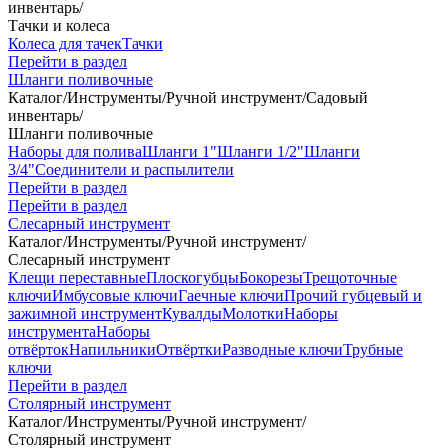
инвентарь
/
Тачки и колеса
Колеса для тачек
Тачки
Перейти в раздел
Шланги поливочные
Каталог
/
Инструменты
/
Ручной инструмент
/
Садовый
инвентарь
/
Шланги поливочные
Наборы для полива
Шланги 1"
Шланги 1/2"
Шланги
3/4"
Соединители и распылители
Перейти в раздел
Перейти в раздел
Слесарный инструмент
Каталог
/
Инструменты
/
Ручной инструмент
/
Слесарный инструмент
Клещи переставные
Плоскогубцы
Бокорезы
Трещоточные
ключи
Имбусовые ключи
Гаечные ключи
Прочий губцевый и
зажимной инструмент
Кувалды
Молотки
Наборы
инструмента
Наборы
отвёрток
Напильники
Отвёртки
Разводные ключи
Трубные
ключи
Перейти в раздел
Столярный инструмент
Каталог
/
Инструменты
/
Ручной инструмент
/
Столярный инструмент