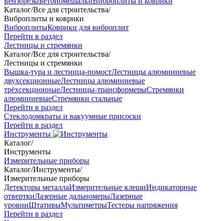
Бензорезы
Бетономешалки
Виброплиты и коврики
Каталог
/
Все для строительства
/
Виброплиты и коврики
Виброплиты
Коврики для виброплит
Перейти в раздел
Лестницы и стремянки
Каталог
/
Все для строительства
/
Лестницы и стремянки
Вышка-тура и лестница-помост
Лестницы алюминиевые
двухсекционные
Лестницы алюминиевые
трёхсекционные
Лестницы-трансформеры
Стремянки
алюминиевые
Стремянки стальные
Перейти в раздел
Стеклодомкраты и вакуумные присоски
Перейти в раздел
Инструменты
Каталог
/
Инструменты
Измерительные приборы
Каталог
/
Инструменты
/
Измерительные приборы
Детекторы металла
Измерительные клещи
Индикаторные
отвертки
Лазерные дальномеры
Лазерные
уровни
Штативы
Мультиметры
Тестеры напряжения
Перейти в раздел