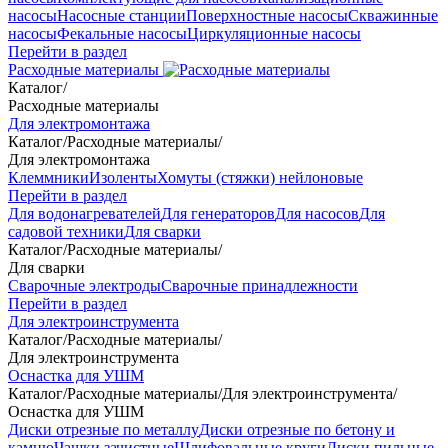
насосы
Насосные станции
Поверхностные насосы
Скважинные
насосы
Фекальные насосы
Циркуляционные насосы
Перейти в раздел
Расходные материалы
Каталог
/
Расходные материалы
Для электромонтажа
Каталог
/
Расходные материалы
/
Для электромонтажа
Клеммники
Изоленты
Хомуты (стяжки) нейлоновые
Перейти в раздел
Для водонагревателей
Для генераторов
Для насосов
Для
садовой техники
Для сварки
Каталог
/
Расходные материалы
/
Для сварки
Сварочные электроды
Сварочные принадлежности
Перейти в раздел
Для электроинструмента
Каталог
/
Расходные материалы
/
Для электроинструмента
Оснастка для УШМ
Каталог
/
Расходные материалы
/
Для электроинструмента
/
Оснастка для УШМ
Диски отрезные по металлу
Диски отрезные по бетону и
камню
Чашки зачистные
Шлифовальные круги
Диски пильные