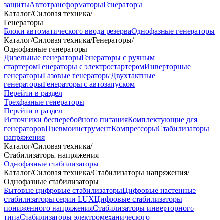
защиты
Автотрансформаторы
Генераторы
Каталог
/
Силовая техника
/
Генераторы
Блоки автоматического ввода резерва
Однофазные генераторы
Каталог
/
Силовая техника
/
Генераторы
/
Однофазные генераторы
Дизельные генераторы
Генераторы с ручным
стартером
Генераторы с электростартером
Инверторные
генераторы
Газовые генераторы
Двухтактные
генераторы
Генераторы с автозапуском
Перейти в раздел
Трехфазные генераторы
Перейти в раздел
Источники бесперебойного питания
Комплектующие для
генераторов
Пневмоинструмент
Компрессоры
Стабилизаторы
напряжения
Каталог
/
Силовая техника
/
Стабилизаторы напряжения
Однофазные стабилизаторы
Каталог
/
Силовая техника
/
Стабилизаторы напряжения
/
Однофазные стабилизаторы
Бытовые цифровые стабилизаторы
Цифровые настенные
стабилизаторы серии LUX
Цифровые стабилизаторы
пониженного напряжения
Стабилизаторы инверторного
типа
Стабилизаторы электромеханического