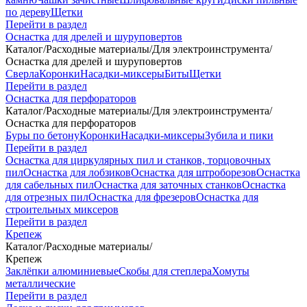
по дереву
Щетки
Перейти в раздел
Оснастка для дрелей и шуруповертов
Каталог
/
Расходные материалы
/
Для электроинструмента
/
Оснастка для дрелей и шуруповертов
Сверла
Коронки
Насадки-миксеры
Биты
Щетки
Перейти в раздел
Оснастка для перфораторов
Каталог
/
Расходные материалы
/
Для электроинструмента
/
Оснастка для перфораторов
Буры по бетону
Коронки
Насадки-миксеры
Зубила и пики
Перейти в раздел
Оснастка для циркулярных пил и станков, торцовочных
пил
Оснастка для лобзиков
Оснастка для штроборезов
Оснастка
для сабельных пил
Оснастка для заточных станков
Оснастка
для отрезных пил
Оснастка для фрезеров
Оснастка для
строительных миксеров
Перейти в раздел
Крепеж
Каталог
/
Расходные материалы
/
Крепеж
Заклёпки алюминиевые
Скобы для степлера
Хомуты
металлические
Перейти в раздел