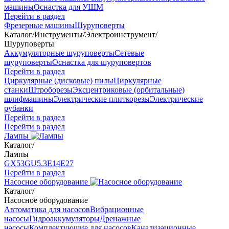
машины
Оснастка для УШМ
Перейти в раздел
Фрезерные машины
Шуруповерты
Каталог
/
Инструменты
/
Электроинструмент
/
Шуруповерты
Аккумуляторные шуруповерты
Сетевые
шуруповерты
Оснастка для шуруповертов
Перейти в раздел
Циркулярные (дисковые) пилы
Циркулярные
станки
Штроборезы
Эксцентриковые (орбитальные)
шлифмашины
Электрические плиткорезы
Электрические
рубанки
Перейти в раздел
Перейти в раздел
Лампы
Каталог
/
Лампы
GX53
GU5.3
Е14
Е27
Перейти в раздел
Насосное оборудование
Каталог
/
Насосное оборудование
Автоматика для насосов
Вибрационные
насосы
Гидроаккумуляторы
Дренажные
насосы
Комплектующие для насосов
Канализационные