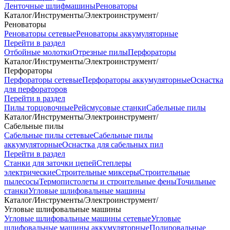
Ленточные шлифмашины
Реноваторы
Каталог
/
Инструменты
/
Электроинструмент
/
Реноваторы
Реноваторы сетевые
Реноваторы аккумуляторные
Перейти в раздел
Отбойные молотки
Отрезные пилы
Перфораторы
Каталог
/
Инструменты
/
Электроинструмент
/
Перфораторы
Перфораторы сетевые
Перфораторы аккумуляторные
Оснастка
для перфораторов
Перейти в раздел
Пилы торцовочные
Рейсмусовые станки
Сабельные пилы
Каталог
/
Инструменты
/
Электроинструмент
/
Сабельные пилы
Сабельные пилы сетевые
Сабельные пилы
аккумуляторные
Оснастка для сабельных пил
Перейти в раздел
Станки для заточки цепей
Степлеры
электрические
Строительные миксеры
Строительные
пылесосы
Термопистолеты и строительные фены
Точильные
станки
Угловые шлифовальные машины
Каталог
/
Инструменты
/
Электроинструмент
/
Угловые шлифовальные машины
Угловые шлифовальные машины сетевые
Угловые
шлифовальные машины аккумуляторные
Полировальные