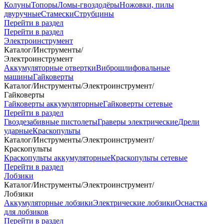
Колуны
Топоры
Ломы-гвоздодёры
Ножовки, пилы
двуручные
Стамески
Струбцины
Перейти в раздел
Перейти в раздел
Электроинструмент
Каталог
/
Инструменты
/
Электроинструмент
Аккумуляторные отвертки
Виброшлифовальные
машины
Гайковерты
Каталог
/
Инструменты
/
Электроинструмент
/
Гайковерты
Гайковерты аккумуляторные
Гайковерты сетевые
Перейти в раздел
Гвоздезабивные пистолеты
Граверы электрические
Дрели
ударные
Краскопульты
Каталог
/
Инструменты
/
Электроинструмент
/
Краскопульты
Краскопульты аккумуляторные
Краскопульты сетевые
Перейти в раздел
Лобзики
Каталог
/
Инструменты
/
Электроинструмент
/
Лобзики
Аккумуляторные лобзики
Электрические лобзики
Оснастка
для лобзиков
Перейти в раздел