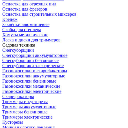
Оснастка для отрезных пил
Оснастка для фрезеров
Оснастка для строительных миксеров
Крепеж
Заклёпки алюминиевые
Скобы для степлера
Хомуты металлические
Леска и диски для триммеров
Садовая техника
Снегоуборщики
Снегоуборщики аккумуляторные
Снегоуборщики бензиновые
Снегоуборщики электрические
Газонокосилки и скарификаторы
Газонокосилки аккумуляторные
Газонокосилки бензиновые
Газонокосилки механические
Газонокосилки электрические
Скарификаторы
Триммеры и кусторезы
Триммеры аккумуляторные
Триммеры бензиновые
Триммеры электрические
Кусторезы
Мойки высокого давления