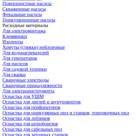
Поверхностные насосы
Скважинные насосы
Фекальные насосы
Циркуляционные насосы
Расходные материалы
Для электромонтажа
Клеммники
Изоленты
Хомуты (стяжки) нейлоновые
Для водонагревателей
Для генераторов
Для насосов
Для садовой техники
Для сварки
Сварочные электроды
Сварочные принадлежности
Для электроинструмента
Оснастка для УШМ
Оснастка для дрелей и шуруповертов
Оснастка для перфораторов
Оснастка для циркулярных пил и станков, торцовочных пил
Оснастка для лобзиков
Оснастка для штроборезов
Оснастка для сабельных пил
Оснастка для заточных станков