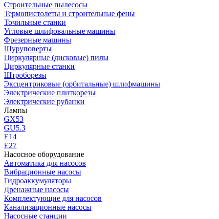
Строительные пылесосы
Термопистолеты и строительные фены
Точильные станки
Угловые шлифовальные машины
Фрезерные машины
Шуруповерты
Циркулярные (дисковые) пилы
Циркулярные станки
Штроборезы
Эксцентриковые (орбитальные) шлифмашины
Электрические плиткорезы
Электрические рубанки
Лампы
GX53
GU5.3
Е14
Е27
Насосное оборудование
Автоматика для насосов
Вибрационные насосы
Гидроаккумуляторы
Дренажные насосы
Комплектующие для насосов
Канализационные насосы
Насосные станции