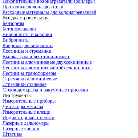
Накопительные водонагреватели (бойлеры)
Проточные водонагреватели
Расходные материалы для водонагревателей
Все для строительства
Бензорезы
Бетономешалки
Виброплиты и коврики
Виброплиты
Коврики для виброплит
Лестницы и стремянки
Вышка-тура и лестница-помост
Лестницы алюминиевые двухсекционные
Лестницы алюминиевые трёхсекционные
Лестницы-трансформеры
Стремянки алюминиевые
Стремянки стальные
Стеклодомкраты и вакуумные присоски
Инструменты
Измерительные приборы
Детекторы металла
Измерительные клещи
Индикаторные отвертки
Лазерные дальномеры
Лазерные уровни
Штативы