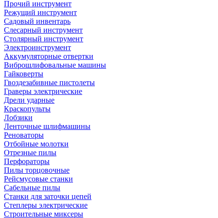
Прочий инструмент
Режущий инструмент
Садовый инвентарь
Слесарный инструмент
Столярный инструмент
Электроинструмент
Аккумуляторные отвертки
Виброшлифовальные машины
Гайковерты
Гвоздезабивные пистолеты
Граверы электрические
Дрели ударные
Краскопульты
Лобзики
Ленточные шлифмашины
Реноваторы
Отбойные молотки
Отрезные пилы
Перфораторы
Пилы торцовочные
Рейсмусовые станки
Сабельные пилы
Станки для заточки цепей
Степлеры электрические
Строительные миксеры