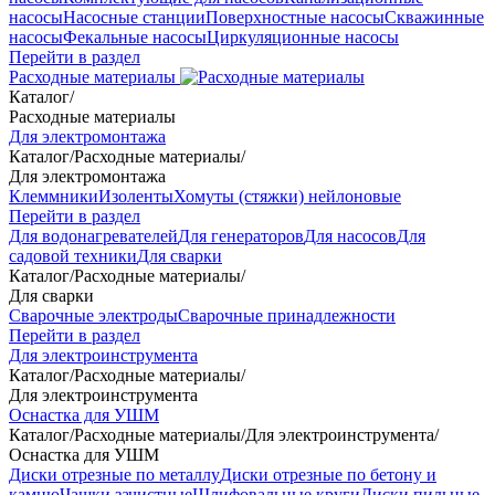
насосы
Насосные станции
Поверхностные насосы
Скважинные
насосы
Фекальные насосы
Циркуляционные насосы
Перейти в раздел
Расходные материалы
Каталог
/
Расходные материалы
Для электромонтажа
Каталог
/
Расходные материалы
/
Для электромонтажа
Клеммники
Изоленты
Хомуты (стяжки) нейлоновые
Перейти в раздел
Для водонагревателей
Для генераторов
Для насосов
Для
садовой техники
Для сварки
Каталог
/
Расходные материалы
/
Для сварки
Сварочные электроды
Сварочные принадлежности
Перейти в раздел
Для электроинструмента
Каталог
/
Расходные материалы
/
Для электроинструмента
Оснастка для УШМ
Каталог
/
Расходные материалы
/
Для электроинструмента
/
Оснастка для УШМ
Диски отрезные по металлу
Диски отрезные по бетону и
камню
Чашки зачистные
Шлифовальные круги
Диски пильные