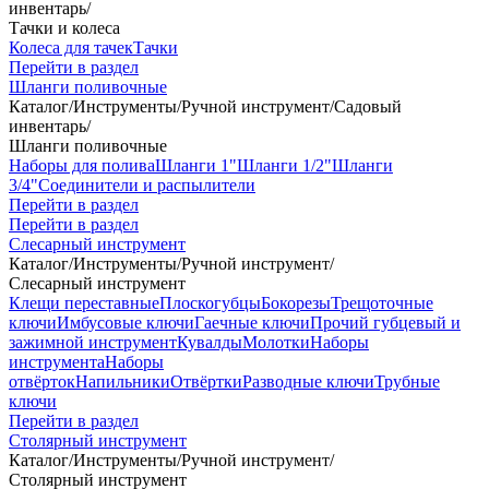
инвентарь
/
Тачки и колеса
Колеса для тачек
Тачки
Перейти в раздел
Шланги поливочные
Каталог
/
Инструменты
/
Ручной инструмент
/
Садовый
инвентарь
/
Шланги поливочные
Наборы для полива
Шланги 1"
Шланги 1/2"
Шланги
3/4"
Соединители и распылители
Перейти в раздел
Перейти в раздел
Слесарный инструмент
Каталог
/
Инструменты
/
Ручной инструмент
/
Слесарный инструмент
Клещи переставные
Плоскогубцы
Бокорезы
Трещоточные
ключи
Имбусовые ключи
Гаечные ключи
Прочий губцевый и
зажимной инструмент
Кувалды
Молотки
Наборы
инструмента
Наборы
отвёрток
Напильники
Отвёртки
Разводные ключи
Трубные
ключи
Перейти в раздел
Столярный инструмент
Каталог
/
Инструменты
/
Ручной инструмент
/
Столярный инструмент