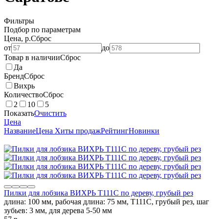
Фильтры
Подбор по параметрам
Цена, р.
Сброс
от
до
Товар в наличии
Сброс
Да
Бренд
Сброс
Вихрь
Количество
Сброс
2
10
5
Показать
Очистить
Цена
Название
Цена
Хиты продаж
Рейтинг
Новинки
Пилки для лобзика ВИХРЬ Т111C по дереву, грубый рез
длина: 100 мм, рабочая длина: 75 мм, Т111C, грубый рез, шаг
зубьев: 3 мм, для дерева 5-50 мм