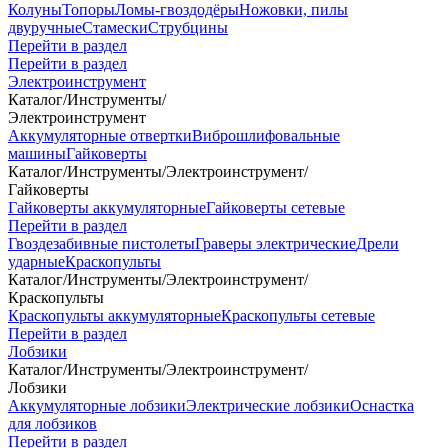
Колуны
Топоры
Ломы-гвоздодёры
Ножовки, пилы
двуручные
Стамески
Струбцины
Перейти в раздел
Перейти в раздел
Электроинструмент
Каталог
/
Инструменты
/
Электроинструмент
Аккумуляторные отвертки
Виброшлифовальные
машины
Гайковерты
Каталог
/
Инструменты
/
Электроинструмент
/
Гайковерты
Гайковерты аккумуляторные
Гайковерты сетевые
Перейти в раздел
Гвоздезабивные пистолеты
Граверы электрические
Дрели
ударные
Краскопульты
Каталог
/
Инструменты
/
Электроинструмент
/
Краскопульты
Краскопульты аккумуляторные
Краскопульты сетевые
Перейти в раздел
Лобзики
Каталог
/
Инструменты
/
Электроинструмент
/
Лобзики
Аккумуляторные лобзики
Электрические лобзики
Оснастка
для лобзиков
Перейти в раздел