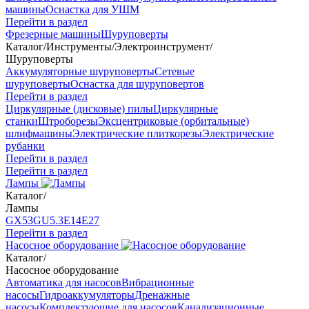
машины
Оснастка для УШМ
Перейти в раздел
Фрезерные машины
Шуруповерты
Каталог
/
Инструменты
/
Электроинструмент
/
Шуруповерты
Аккумуляторные шуруповерты
Сетевые
шуруповерты
Оснастка для шуруповертов
Перейти в раздел
Циркулярные (дисковые) пилы
Циркулярные
станки
Штроборезы
Эксцентриковые (орбитальные)
шлифмашины
Электрические плиткорезы
Электрические
рубанки
Перейти в раздел
Перейти в раздел
Лампы
Каталог
/
Лампы
GX53
GU5.3
Е14
Е27
Перейти в раздел
Насосное оборудование
Каталог
/
Насосное оборудование
Автоматика для насосов
Вибрационные
насосы
Гидроаккумуляторы
Дренажные
насосы
Комплектующие для насосов
Канализационные