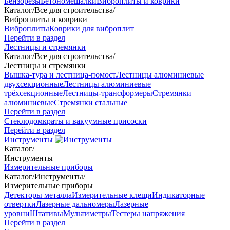
Бензорезы
Бетономешалки
Виброплиты и коврики
Каталог
/
Все для строительства
/
Виброплиты и коврики
Виброплиты
Коврики для виброплит
Перейти в раздел
Лестницы и стремянки
Каталог
/
Все для строительства
/
Лестницы и стремянки
Вышка-тура и лестница-помост
Лестницы алюминиевые
двухсекционные
Лестницы алюминиевые
трёхсекционные
Лестницы-трансформеры
Стремянки
алюминиевые
Стремянки стальные
Перейти в раздел
Стеклодомкраты и вакуумные присоски
Перейти в раздел
Инструменты
Каталог
/
Инструменты
Измерительные приборы
Каталог
/
Инструменты
/
Измерительные приборы
Детекторы металла
Измерительные клещи
Индикаторные
отвертки
Лазерные дальномеры
Лазерные
уровни
Штативы
Мультиметры
Тестеры напряжения
Перейти в раздел