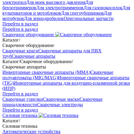
электропил
Для моек высокого давления
Для
бензотриммеров
Для электротриммеров
Для газонокосилок
Для
культиваторов и мотоблоков
Для снегоуборщиков
Для
мотобуров
Для зернодробилок
Оригинальные запчасти
Перейти в раздел
Перейти в раздел
Сварочное оборудование
Каталог
/
Сварочное оборудование
Сварочные краги
Сварочные аппараты для ПВХ
труб
Сварочные аппараты
Каталог
/
Сварочное оборудование
/
Сварочные аппараты
Инверторные сварочные аппараты (ММА)
Сварочные
полуавтоматы (MIG/MAG)
Инверторные сварочные аппараты
(TIG)
Инверторные аппараты для воздушно-плазменной резки
(ИПР)
Перейти в раздел
Сварочные горелки
Сварочные маски
Сварочные
принадлежности
Сварочные электроды
Перейти в раздел
Силовая техника
Каталог
/
Силовая техника
Автоматические устройства