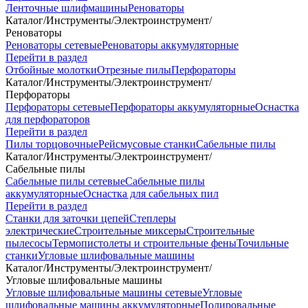
Ленточные шлифмашины
Реноваторы
Каталог
/
Инструменты
/
Электроинструмент
/
Реноваторы
Реноваторы сетевые
Реноваторы аккумуляторные
Перейти в раздел
Отбойные молотки
Отрезные пилы
Перфораторы
Каталог
/
Инструменты
/
Электроинструмент
/
Перфораторы
Перфораторы сетевые
Перфораторы аккумуляторные
Оснастка
для перфораторов
Перейти в раздел
Пилы торцовочные
Рейсмусовые станки
Сабельные пилы
Каталог
/
Инструменты
/
Электроинструмент
/
Сабельные пилы
Сабельные пилы сетевые
Сабельные пилы
аккумуляторные
Оснастка для сабельных пил
Перейти в раздел
Станки для заточки цепей
Степлеры
электрические
Строительные миксеры
Строительные
пылесосы
Термопистолеты и строительные фены
Точильные
станки
Угловые шлифовальные машины
Каталог
/
Инструменты
/
Электроинструмент
/
Угловые шлифовальные машины
Угловые шлифовальные машины сетевые
Угловые
шлифовальные машины аккумуляторные
Полировальные