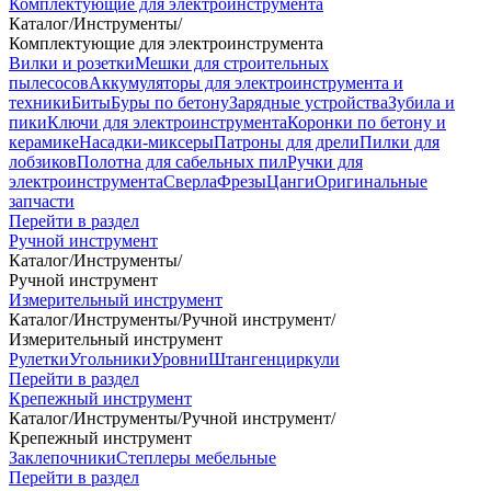
Комплектующие для электроинструмента
Каталог
/
Инструменты
/
Комплектующие для электроинструмента
Вилки и розетки
Мешки для строительных
пылесосов
Аккумуляторы для электроинструмента и
техники
Биты
Буры по бетону
Зарядные устройства
Зубила и
пики
Ключи для электроинструмента
Коронки по бетону и
керамике
Насадки-миксеры
Патроны для дрели
Пилки для
лобзиков
Полотна для сабельных пил
Ручки для
электроинструмента
Сверла
Фрезы
Цанги
Оригинальные
запчасти
Перейти в раздел
Ручной инструмент
Каталог
/
Инструменты
/
Ручной инструмент
Измерительный инструмент
Каталог
/
Инструменты
/
Ручной инструмент
/
Измерительный инструмент
Рулетки
Угольники
Уровни
Штангенциркули
Перейти в раздел
Крепежный инструмент
Каталог
/
Инструменты
/
Ручной инструмент
/
Крепежный инструмент
Заклепочники
Степлеры мебельные
Перейти в раздел