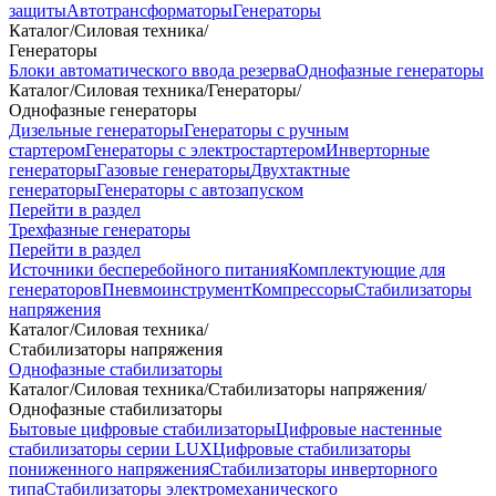
защиты
Автотрансформаторы
Генераторы
Каталог
/
Силовая техника
/
Генераторы
Блоки автоматического ввода резерва
Однофазные генераторы
Каталог
/
Силовая техника
/
Генераторы
/
Однофазные генераторы
Дизельные генераторы
Генераторы с ручным
стартером
Генераторы с электростартером
Инверторные
генераторы
Газовые генераторы
Двухтактные
генераторы
Генераторы с автозапуском
Перейти в раздел
Трехфазные генераторы
Перейти в раздел
Источники бесперебойного питания
Комплектующие для
генераторов
Пневмоинструмент
Компрессоры
Стабилизаторы
напряжения
Каталог
/
Силовая техника
/
Стабилизаторы напряжения
Однофазные стабилизаторы
Каталог
/
Силовая техника
/
Стабилизаторы напряжения
/
Однофазные стабилизаторы
Бытовые цифровые стабилизаторы
Цифровые настенные
стабилизаторы серии LUX
Цифровые стабилизаторы
пониженного напряжения
Стабилизаторы инверторного
типа
Стабилизаторы электромеханического