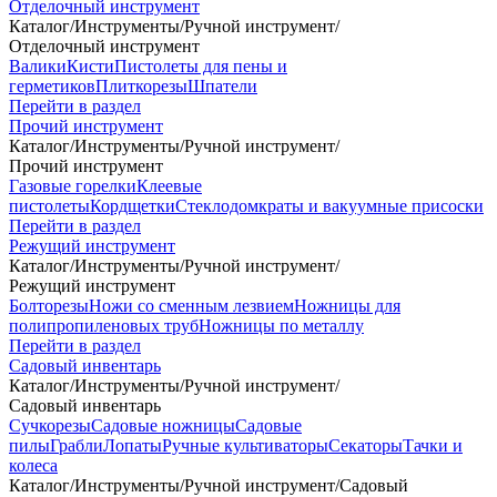
Отделочный инструмент
Каталог
/
Инструменты
/
Ручной инструмент
/
Отделочный инструмент
Валики
Кисти
Пистолеты для пены и
герметиков
Плиткорезы
Шпатели
Перейти в раздел
Прочий инструмент
Каталог
/
Инструменты
/
Ручной инструмент
/
Прочий инструмент
Газовые горелки
Клеевые
пистолеты
Кордщетки
Стеклодомкраты и вакуумные присоски
Перейти в раздел
Режущий инструмент
Каталог
/
Инструменты
/
Ручной инструмент
/
Режущий инструмент
Болторезы
Ножи со сменным лезвием
Ножницы для
полипропиленовых труб
Ножницы по металлу
Перейти в раздел
Садовый инвентарь
Каталог
/
Инструменты
/
Ручной инструмент
/
Садовый инвентарь
Сучкорезы
Садовые ножницы
Садовые
пилы
Грабли
Лопаты
Ручные культиваторы
Секаторы
Тачки и
колеса
Каталог
/
Инструменты
/
Ручной инструмент
/
Садовый