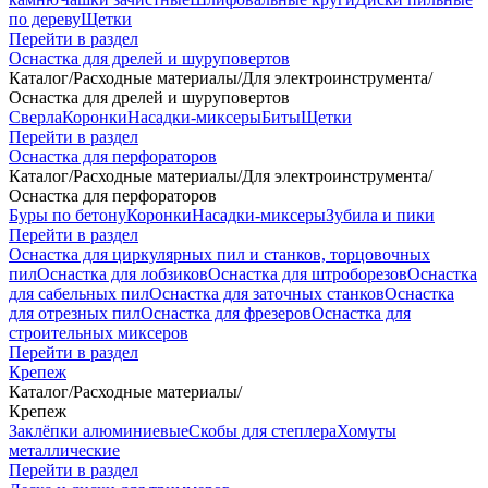
по дереву
Щетки
Перейти в раздел
Оснастка для дрелей и шуруповертов
Каталог
/
Расходные материалы
/
Для электроинструмента
/
Оснастка для дрелей и шуруповертов
Сверла
Коронки
Насадки-миксеры
Биты
Щетки
Перейти в раздел
Оснастка для перфораторов
Каталог
/
Расходные материалы
/
Для электроинструмента
/
Оснастка для перфораторов
Буры по бетону
Коронки
Насадки-миксеры
Зубила и пики
Перейти в раздел
Оснастка для циркулярных пил и станков, торцовочных
пил
Оснастка для лобзиков
Оснастка для штроборезов
Оснастка
для сабельных пил
Оснастка для заточных станков
Оснастка
для отрезных пил
Оснастка для фрезеров
Оснастка для
строительных миксеров
Перейти в раздел
Крепеж
Каталог
/
Расходные материалы
/
Крепеж
Заклёпки алюминиевые
Скобы для степлера
Хомуты
металлические
Перейти в раздел