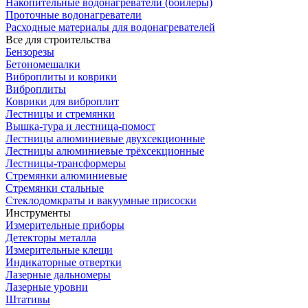
Накопительные водонагреватели (бойлеры)
Проточные водонагреватели
Расходные материалы для водонагревателей
Все для строительства
Бензорезы
Бетономешалки
Виброплиты и коврики
Виброплиты
Коврики для виброплит
Лестницы и стремянки
Вышка-тура и лестница-помост
Лестницы алюминиевые двухсекционные
Лестницы алюминиевые трёхсекционные
Лестницы-трансформеры
Стремянки алюминиевые
Стремянки стальные
Стеклодомкраты и вакуумные присоски
Инструменты
Измерительные приборы
Детекторы металла
Измерительные клещи
Индикаторные отвертки
Лазерные дальномеры
Лазерные уровни
Штативы