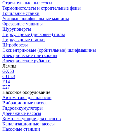
Строительные пылесосы
Термопистолеты и строительные фены
Точильные станки
Угловые шлифовальные машины
Фрезерные машины
Шуруповерты
Циркулярные (дисковые) пилы
Циркулярные станки
Штроборезы
Эксцентриковые (орбитальные) шлифмашины
Электрические плиткорезы
Электрические рубанки
Лампы
GX53
GU5.3
Е14
Е27
Насосное оборудование
Автоматика для насосов
Вибрационные насосы
Гидроаккумуляторы
Дренажные насосы
Комплектующие для насосов
Канализационные насосы
Насосные станции