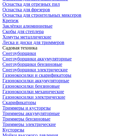
Оснастка для отрезных пил
Оснастка для фрезеров
Оснастка для строительных миксеров
Крепеж
Заклёпки алюминиевые
Скобы для степлера
Хомуты металлические
Леска и диски для триммеров
Садовая техника
Снегоуборщики
Снегоуборщики аккумуляторные
Снегоуборщики бензиновые
Снегоуборщики электрические
Газонокосилки и скарификаторы
Газонокосилки аккумуляторные
Газонокосилки бензиновые
Газонокосилки механические
Газонокосилки электрические
Скарификаторы
Триммеры и кусторезы
Триммеры аккумуляторные
Триммеры бензиновые
Триммеры электрические
Кусторезы
Мойки высокого давления