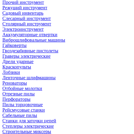
Прочий инструмент
Режущий инструмент
Садовый инвентарь
Слесарный инструмент
Столярный инструмент
Электроинструмент
Аккумуляторные отвертки
Виброшлифовальные машины
Гайковерты
Гвоздезабивные пистолеты
Граверы электрические
Дрели ударные
Краскопульты
Лобзики
Ленточные шлифмашины
Реноваторы
Отбойные молотки
Отрезные пилы
Перфораторы
Пилы торцовочные
Рейсмусовые станки
Сабельные пилы
Станки для заточки цепей
Степлеры электрические
Строительные миксеры