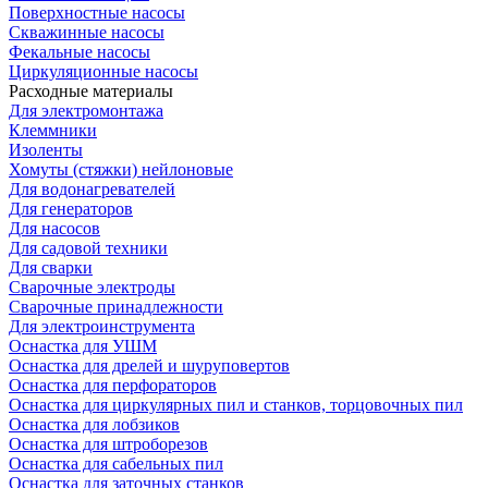
Поверхностные насосы
Скважинные насосы
Фекальные насосы
Циркуляционные насосы
Расходные материалы
Для электромонтажа
Клеммники
Изоленты
Хомуты (стяжки) нейлоновые
Для водонагревателей
Для генераторов
Для насосов
Для садовой техники
Для сварки
Сварочные электроды
Сварочные принадлежности
Для электроинструмента
Оснастка для УШМ
Оснастка для дрелей и шуруповертов
Оснастка для перфораторов
Оснастка для циркулярных пил и станков, торцовочных пил
Оснастка для лобзиков
Оснастка для штроборезов
Оснастка для сабельных пил
Оснастка для заточных станков