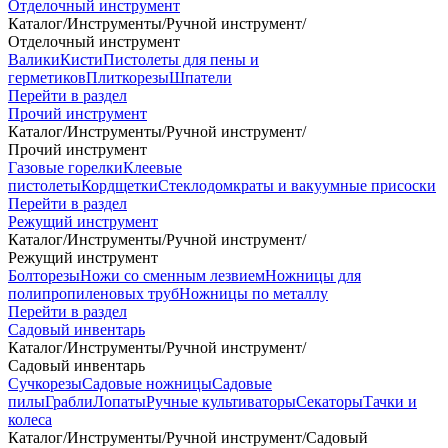
Отделочный инструмент
Каталог
/
Инструменты
/
Ручной инструмент
/
Отделочный инструмент
Валики
Кисти
Пистолеты для пены и
герметиков
Плиткорезы
Шпатели
Перейти в раздел
Прочий инструмент
Каталог
/
Инструменты
/
Ручной инструмент
/
Прочий инструмент
Газовые горелки
Клеевые
пистолеты
Кордщетки
Стеклодомкраты и вакуумные присоски
Перейти в раздел
Режущий инструмент
Каталог
/
Инструменты
/
Ручной инструмент
/
Режущий инструмент
Болторезы
Ножи со сменным лезвием
Ножницы для
полипропиленовых труб
Ножницы по металлу
Перейти в раздел
Садовый инвентарь
Каталог
/
Инструменты
/
Ручной инструмент
/
Садовый инвентарь
Сучкорезы
Садовые ножницы
Садовые
пилы
Грабли
Лопаты
Ручные культиваторы
Секаторы
Тачки и
колеса
Каталог
/
Инструменты
/
Ручной инструмент
/
Садовый