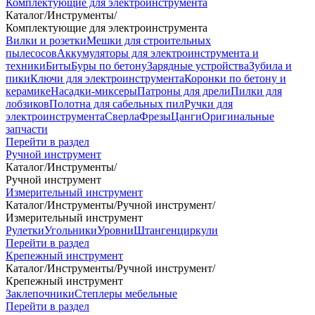
Комплектующие для электроинструмента
Каталог
/
Инструменты
/
Комплектующие для электроинструмента
Вилки и розетки
Мешки для строительных
пылесосов
Аккумуляторы для электроинструмента и
техники
Биты
Буры по бетону
Зарядные устройства
Зубила и
пики
Ключи для электроинструмента
Коронки по бетону и
керамике
Насадки-миксеры
Патроны для дрели
Пилки для
лобзиков
Полотна для сабельных пил
Ручки для
электроинструмента
Сверла
Фрезы
Цанги
Оригинальные
запчасти
Перейти в раздел
Ручной инструмент
Каталог
/
Инструменты
/
Ручной инструмент
Измерительный инструмент
Каталог
/
Инструменты
/
Ручной инструмент
/
Измерительный инструмент
Рулетки
Угольники
Уровни
Штангенциркули
Перейти в раздел
Крепежный инструмент
Каталог
/
Инструменты
/
Ручной инструмент
/
Крепежный инструмент
Заклепочники
Степлеры мебельные
Перейти в раздел