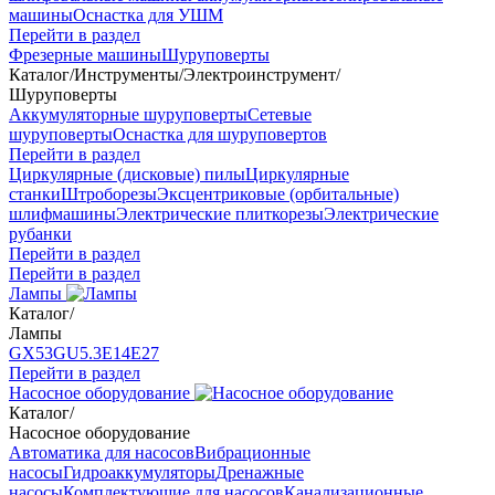
машины
Оснастка для УШМ
Перейти в раздел
Фрезерные машины
Шуруповерты
Каталог
/
Инструменты
/
Электроинструмент
/
Шуруповерты
Аккумуляторные шуруповерты
Сетевые
шуруповерты
Оснастка для шуруповертов
Перейти в раздел
Циркулярные (дисковые) пилы
Циркулярные
станки
Штроборезы
Эксцентриковые (орбитальные)
шлифмашины
Электрические плиткорезы
Электрические
рубанки
Перейти в раздел
Перейти в раздел
Лампы
Каталог
/
Лампы
GX53
GU5.3
Е14
Е27
Перейти в раздел
Насосное оборудование
Каталог
/
Насосное оборудование
Автоматика для насосов
Вибрационные
насосы
Гидроаккумуляторы
Дренажные
насосы
Комплектующие для насосов
Канализационные