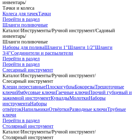
инвентарь
/
Тачки и колеса
Колеса для тачек
Тачки
Перейти в раздел
Шланги поливочные
Каталог
/
Инструменты
/
Ручной инструмент
/
Садовый
инвентарь
/
Шланги поливочные
Наборы для полива
Шланги 1"
Шланги 1/2"
Шланги
3/4"
Соединители и распылители
Перейти в раздел
Перейти в раздел
Слесарный инструмент
Каталог
/
Инструменты
/
Ручной инструмент
/
Слесарный инструмент
Клещи переставные
Плоскогубцы
Бокорезы
Трещоточные
ключи
Имбусовые ключи
Гаечные ключи
Прочий губцевый и
зажимной инструмент
Кувалды
Молотки
Наборы
инструмента
Наборы
отвёрток
Напильники
Отвёртки
Разводные ключи
Трубные
ключи
Перейти в раздел
Столярный инструмент
Каталог
/
Инструменты
/
Ручной инструмент
/
Столярный инструмент