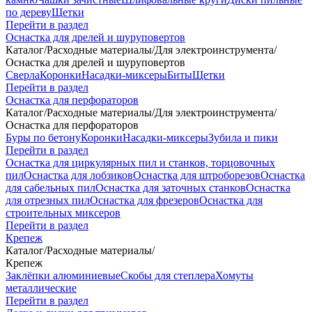
по дереву
Щетки
Перейти в раздел
Оснастка для дрелей и шуруповертов
Каталог
/
Расходные материалы
/
Для электроинструмента
/
Оснастка для дрелей и шуруповертов
Сверла
Коронки
Насадки-миксеры
Биты
Щетки
Перейти в раздел
Оснастка для перфораторов
Каталог
/
Расходные материалы
/
Для электроинструмента
/
Оснастка для перфораторов
Буры по бетону
Коронки
Насадки-миксеры
Зубила и пики
Перейти в раздел
Оснастка для циркулярных пил и станков, торцовочных
пил
Оснастка для лобзиков
Оснастка для штроборезов
Оснастка
для сабельных пил
Оснастка для заточных станков
Оснастка
для отрезных пил
Оснастка для фрезеров
Оснастка для
строительных миксеров
Перейти в раздел
Крепеж
Каталог
/
Расходные материалы
/
Крепеж
Заклёпки алюминиевые
Скобы для степлера
Хомуты
металлические
Перейти в раздел