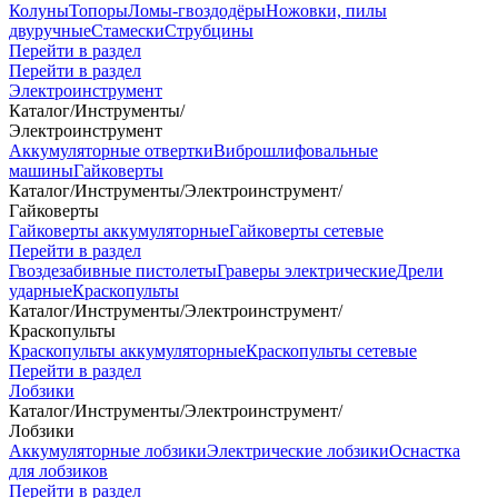
Колуны
Топоры
Ломы-гвоздодёры
Ножовки, пилы
двуручные
Стамески
Струбцины
Перейти в раздел
Перейти в раздел
Электроинструмент
Каталог
/
Инструменты
/
Электроинструмент
Аккумуляторные отвертки
Виброшлифовальные
машины
Гайковерты
Каталог
/
Инструменты
/
Электроинструмент
/
Гайковерты
Гайковерты аккумуляторные
Гайковерты сетевые
Перейти в раздел
Гвоздезабивные пистолеты
Граверы электрические
Дрели
ударные
Краскопульты
Каталог
/
Инструменты
/
Электроинструмент
/
Краскопульты
Краскопульты аккумуляторные
Краскопульты сетевые
Перейти в раздел
Лобзики
Каталог
/
Инструменты
/
Электроинструмент
/
Лобзики
Аккумуляторные лобзики
Электрические лобзики
Оснастка
для лобзиков
Перейти в раздел