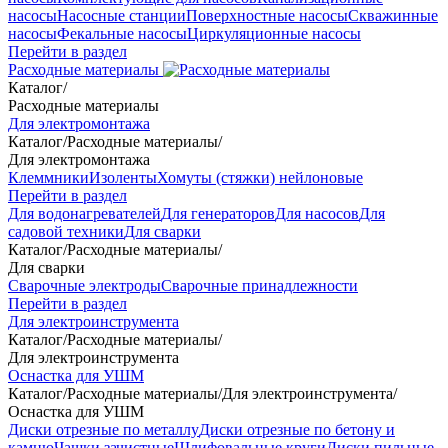
насосы
Насосные станции
Поверхностные насосы
Скважинные
насосы
Фекальные насосы
Циркуляционные насосы
Перейти в раздел
Расходные материалы
Каталог
/
Расходные материалы
Для электромонтажа
Каталог
/
Расходные материалы
/
Для электромонтажа
Клеммники
Изоленты
Хомуты (стяжки) нейлоновые
Перейти в раздел
Для водонагревателей
Для генераторов
Для насосов
Для
садовой техники
Для сварки
Каталог
/
Расходные материалы
/
Для сварки
Сварочные электроды
Сварочные принадлежности
Перейти в раздел
Для электроинструмента
Каталог
/
Расходные материалы
/
Для электроинструмента
Оснастка для УШМ
Каталог
/
Расходные материалы
/
Для электроинструмента
/
Оснастка для УШМ
Диски отрезные по металлу
Диски отрезные по бетону и
камню
Чашки зачистные
Шлифовальные круги
Диски пильные