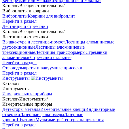
Бензорезы
Бетономешалки
Виброплиты и коврики
Каталог
/
Все для строительства
/
Виброплиты и коврики
Виброплиты
Коврики для виброплит
Перейти в раздел
Лестницы и стремянки
Каталог
/
Все для строительства
/
Лестницы и стремянки
Вышка-тура и лестница-помост
Лестницы алюминиевые
двухсекционные
Лестницы алюминиевые
трёхсекционные
Лестницы-трансформеры
Стремянки
алюминиевые
Стремянки стальные
Перейти в раздел
Стеклодомкраты и вакуумные присоски
Перейти в раздел
Инструменты
Каталог
/
Инструменты
Измерительные приборы
Каталог
/
Инструменты
/
Измерительные приборы
Детекторы металла
Измерительные клещи
Индикаторные
отвертки
Лазерные дальномеры
Лазерные
уровни
Штативы
Мультиметры
Тестеры напряжения
Перейти в раздел