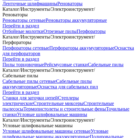
Ленточные шлифмашины
Реноваторы
Каталог
/
Инструменты
/
Электроинструмент
/
Реноваторы
Реноваторы сетевые
Реноваторы аккумуляторные
Перейти в раздел
Отбойные молотки
Отрезные пилы
Перфораторы
Каталог
/
Инструменты
/
Электроинструмент
/
Перфораторы
Перфораторы сетевые
Перфораторы аккумуляторные
Оснастка
для перфораторов
Перейти в раздел
Пилы торцовочные
Рейсмусовые станки
Сабельные пилы
Каталог
/
Инструменты
/
Электроинструмент
/
Сабельные пилы
Сабельные пилы сетевые
Сабельные пилы
аккумуляторные
Оснастка для сабельных пил
Перейти в раздел
Станки для заточки цепей
Степлеры
электрические
Строительные миксеры
Строительные
пылесосы
Термопистолеты и строительные фены
Точильные
станки
Угловые шлифовальные машины
Каталог
/
Инструменты
/
Электроинструмент
/
Угловые шлифовальные машины
Угловые шлифовальные машины сетевые
Угловые
шлифовальные машины аккумуляторные
Полировальные