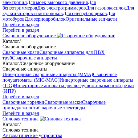
электропил
Для моек высокого давления
Для
бензотриммеров
Для электротриммеров
Для газонокосилок
Для
культиваторов и мотоблоков
Для снегоуборщиков
Для
мотобуров
Для зернодробилок
Оригинальные запчасти
Перейти в раздел
Перейти в раздел
Сварочное оборудование
Каталог
/
Сварочное оборудование
Сварочные краги
Сварочные аппараты для ПВХ
труб
Сварочные аппараты
Каталог
/
Сварочное оборудование
/
Сварочные аппараты
Инверторные сварочные аппараты (ММА)
Сварочные
полуавтоматы (MIG/MAG)
Инверторные сварочные аппараты
(TIG)
Инверторные аппараты для воздушно-плазменной резки
(ИПР)
Перейти в раздел
Сварочные горелки
Сварочные маски
Сварочные
принадлежности
Сварочные электроды
Перейти в раздел
Силовая техника
Каталог
/
Силовая техника
Автоматические устройства