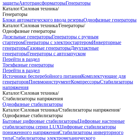
защиты
Автотрансформаторы
Генераторы
Каталог
/
Силовая техника
/
Генераторы
Блоки автоматического ввода резерва
Однофазные генераторы
Каталог
/
Силовая техника
/
Генераторы
/
Однофазные генераторы
Дизельные генераторы
Генераторы с ручным
стартером
Генераторы с электростартером
Инверторные
генераторы
Газовые генераторы
Двухтактные
генераторы
Генераторы с автозапуском
Перейти в раздел
Трехфазные генераторы
Перейти в раздел
Источники бесперебойного питания
Комплектующие для
генераторов
Пневмоинструмент
Компрессоры
Стабилизаторы
напряжения
Каталог
/
Силовая техника
/
Стабилизаторы напряжения
Однофазные стабилизаторы
Каталог
/
Силовая техника
/
Стабилизаторы напряжения
/
Однофазные стабилизаторы
Бытовые цифровые стабилизаторы
Цифровые настенные
стабилизаторы серии LUX
Цифровые стабилизаторы
пониженного напряжения
Стабилизаторы инверторного
типа
Стабилизаторы электромеханического