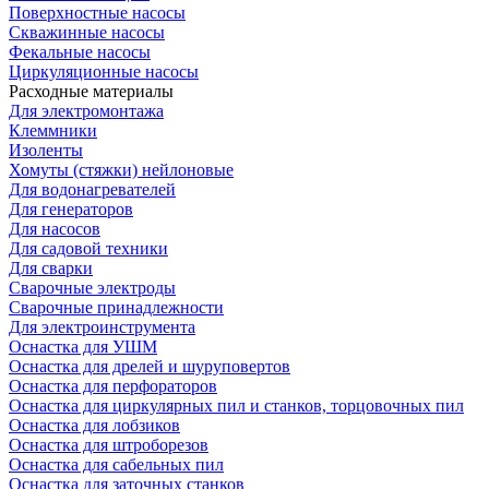
Поверхностные насосы
Скважинные насосы
Фекальные насосы
Циркуляционные насосы
Расходные материалы
Для электромонтажа
Клеммники
Изоленты
Хомуты (стяжки) нейлоновые
Для водонагревателей
Для генераторов
Для насосов
Для садовой техники
Для сварки
Сварочные электроды
Сварочные принадлежности
Для электроинструмента
Оснастка для УШМ
Оснастка для дрелей и шуруповертов
Оснастка для перфораторов
Оснастка для циркулярных пил и станков, торцовочных пил
Оснастка для лобзиков
Оснастка для штроборезов
Оснастка для сабельных пил
Оснастка для заточных станков