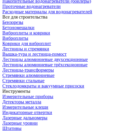
Накопительные водонагреватели (бойлеры)
Проточные водонагреватели
Расходные материалы для водонагревателей
Все для строительства
Бензорезы
Бетономешалки
Виброплиты и коврики
Виброплиты
Коврики для виброплит
Лестницы и стремянки
Вышка-тура и лестница-помост
Лестницы алюминиевые двухсекционные
Лестницы алюминиевые трёхсекционные
Лестницы-трансформеры
Стремянки алюминиевые
Стремянки стальные
Стеклодомкраты и вакуумные присоски
Инструменты
Измерительные приборы
Детекторы металла
Измерительные клещи
Индикаторные отвертки
Лазерные дальномеры
Лазерные уровни
Штативы