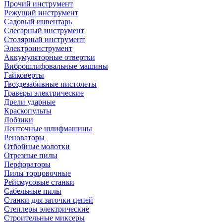
Прочий инструмент
Режущий инструмент
Садовый инвентарь
Слесарный инструмент
Столярный инструмент
Электроинструмент
Аккумуляторные отвертки
Виброшлифовальные машины
Гайковерты
Гвоздезабивные пистолеты
Граверы электрические
Дрели ударные
Краскопульты
Лобзики
Ленточные шлифмашины
Реноваторы
Отбойные молотки
Отрезные пилы
Перфораторы
Пилы торцовочные
Рейсмусовые станки
Сабельные пилы
Станки для заточки цепей
Степлеры электрические
Строительные миксеры