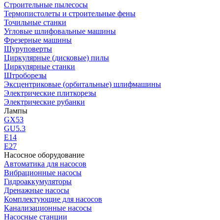
Строительные пылесосы
Термопистолеты и строительные фены
Точильные станки
Угловые шлифовальные машины
Фрезерные машины
Шуруповерты
Циркулярные (дисковые) пилы
Циркулярные станки
Штроборезы
Эксцентриковые (орбитальные) шлифмашины
Электрические плиткорезы
Электрические рубанки
Лампы
GX53
GU5.3
Е14
Е27
Насосное оборудование
Автоматика для насосов
Вибрационные насосы
Гидроаккумуляторы
Дренажные насосы
Комплектующие для насосов
Канализационные насосы
Насосные станции