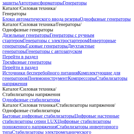
защиты
Автотрансформаторы
Генераторы
Каталог
/
Силовая техника
/
Генераторы
Блоки автоматического ввода резерва
Однофазные генераторы
Каталог
/
Силовая техника
/
Генераторы
/
Однофазные генераторы
Дизельные генераторы
Генераторы с ручным
стартером
Генераторы с электростартером
Инверторные
генераторы
Газовые генераторы
Двухтактные
генераторы
Генераторы с автозапуском
Перейти в раздел
Трехфазные генераторы
Перейти в раздел
Источники бесперебойного питания
Комплектующие для
генераторов
Пневмоинструмент
Компрессоры
Стабилизаторы
напряжения
Каталог
/
Силовая техника
/
Стабилизаторы напряжения
Однофазные стабилизаторы
Каталог
/
Силовая техника
/
Стабилизаторы напряжения
/
Однофазные стабилизаторы
Бытовые цифровые стабилизаторы
Цифровые настенные
стабилизаторы серии LUX
Цифровые стабилизаторы
пониженного напряжения
Стабилизаторы инверторного
типа
Стабилизаторы электромеханического