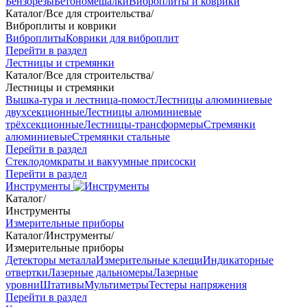
Бензорезы
Бетономешалки
Виброплиты и коврики
Каталог
/
Все для строительства
/
Виброплиты и коврики
Виброплиты
Коврики для виброплит
Перейти в раздел
Лестницы и стремянки
Каталог
/
Все для строительства
/
Лестницы и стремянки
Вышка-тура и лестница-помост
Лестницы алюминиевые
двухсекционные
Лестницы алюминиевые
трёхсекционные
Лестницы-трансформеры
Стремянки
алюминиевые
Стремянки стальные
Перейти в раздел
Стеклодомкраты и вакуумные присоски
Перейти в раздел
Инструменты
Каталог
/
Инструменты
Измерительные приборы
Каталог
/
Инструменты
/
Измерительные приборы
Детекторы металла
Измерительные клещи
Индикаторные
отвертки
Лазерные дальномеры
Лазерные
уровни
Штативы
Мультиметры
Тестеры напряжения
Перейти в раздел