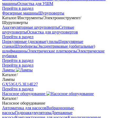
машины
Оснастка для УШМ
Перейти в раздел
Фрезерные машины
Шуруповерты
Каталог
/
Инструменты
/
Электроинструмент
/
Шуруповерты
Аккумуляторные шуруповерты
Сетевые
шуруповерты
Оснастка для шуруповертов
Перейти в раздел
Циркулярные (дисковые) пилы
Циркулярные
станки
Штроборезы
Эксцентриковые (орбитальные)
шлифмашины
Электрические плиткорезы
Электрические
рубанки
Перейти в раздел
Перейти в раздел
Лампы
Каталог
/
Лампы
GX53
GU5.3
Е14
Е27
Перейти в раздел
Насосное оборудование
Каталог
/
Насосное оборудование
Автоматика для насосов
Вибрационные
насосы
Гидроаккумуляторы
Дренажные
насосы
Комплектующие для насосов
Канализационные