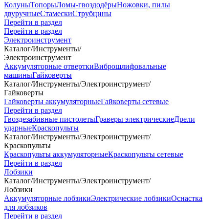
Колуны
Топоры
Ломы-гвоздодёры
Ножовки, пилы
двуручные
Стамески
Струбцины
Перейти в раздел
Перейти в раздел
Электроинструмент
Каталог
/
Инструменты
/
Электроинструмент
Аккумуляторные отвертки
Виброшлифовальные
машины
Гайковерты
Каталог
/
Инструменты
/
Электроинструмент
/
Гайковерты
Гайковерты аккумуляторные
Гайковерты сетевые
Перейти в раздел
Гвоздезабивные пистолеты
Граверы электрические
Дрели
ударные
Краскопульты
Каталог
/
Инструменты
/
Электроинструмент
/
Краскопульты
Краскопульты аккумуляторные
Краскопульты сетевые
Перейти в раздел
Лобзики
Каталог
/
Инструменты
/
Электроинструмент
/
Лобзики
Аккумуляторные лобзики
Электрические лобзики
Оснастка
для лобзиков
Перейти в раздел