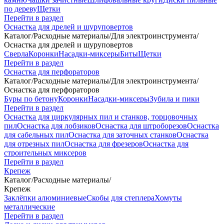
по дереву
Щетки
Перейти в раздел
Оснастка для дрелей и шуруповертов
Каталог
/
Расходные материалы
/
Для электроинструмента
/
Оснастка для дрелей и шуруповертов
Сверла
Коронки
Насадки-миксеры
Биты
Щетки
Перейти в раздел
Оснастка для перфораторов
Каталог
/
Расходные материалы
/
Для электроинструмента
/
Оснастка для перфораторов
Буры по бетону
Коронки
Насадки-миксеры
Зубила и пики
Перейти в раздел
Оснастка для циркулярных пил и станков, торцовочных
пил
Оснастка для лобзиков
Оснастка для штроборезов
Оснастка
для сабельных пил
Оснастка для заточных станков
Оснастка
для отрезных пил
Оснастка для фрезеров
Оснастка для
строительных миксеров
Перейти в раздел
Крепеж
Каталог
/
Расходные материалы
/
Крепеж
Заклёпки алюминиевые
Скобы для степлера
Хомуты
металлические
Перейти в раздел