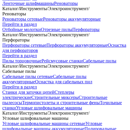
Ленточные шлифмашины
Реноваторы
Каталог
/
Инструменты
/
Электроинструмент
/
Реноваторы
Реноваторы сетевые
Реноваторы аккумуляторные
Перейти в раздел
Отбойные молотки
Отрезные пилы
Перфораторы
Каталог
/
Инструменты
/
Электроинструмент
/
Перфораторы
Перфораторы сетевые
Перфораторы аккумуляторные
Оснастка
для перфораторов
Перейти в раздел
Пилы торцовочные
Рейсмусовые станки
Сабельные пилы
Каталог
/
Инструменты
/
Электроинструмент
/
Сабельные пилы
Сабельные пилы сетевые
Сабельные пилы
аккумуляторные
Оснастка для сабельных пил
Перейти в раздел
Станки для заточки цепей
Степлеры
электрические
Строительные миксеры
Строительные
пылесосы
Термопистолеты и строительные фены
Точильные
станки
Угловые шлифовальные машины
Каталог
/
Инструменты
/
Электроинструмент
/
Угловые шлифовальные машины
Угловые шлифовальные машины сетевые
Угловые
шлифовальные машины аккумуляторные
Полировальные