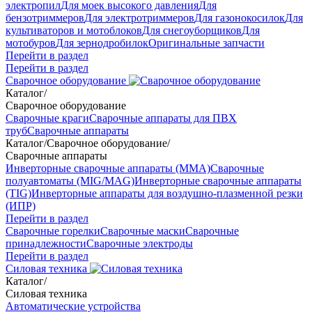
электропил
Для моек высокого давления
Для
бензотриммеров
Для электротриммеров
Для газонокосилок
Для
культиваторов и мотоблоков
Для снегоуборщиков
Для
мотобуров
Для зернодробилок
Оригинальные запчасти
Перейти в раздел
Перейти в раздел
Сварочное оборудование
Каталог
/
Сварочное оборудование
Сварочные краги
Сварочные аппараты для ПВХ
труб
Сварочные аппараты
Каталог
/
Сварочное оборудование
/
Сварочные аппараты
Инверторные сварочные аппараты (ММА)
Сварочные
полуавтоматы (MIG/MAG)
Инверторные сварочные аппараты
(TIG)
Инверторные аппараты для воздушно-плазменной резки
(ИПР)
Перейти в раздел
Сварочные горелки
Сварочные маски
Сварочные
принадлежности
Сварочные электроды
Перейти в раздел
Силовая техника
Каталог
/
Силовая техника
Автоматические устройства