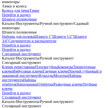
инвентарь
/
Тачки и колеса
Колеса для тачек
Тачки
Перейти в раздел
Шланги поливочные
Каталог
/
Инструменты
/
Ручной инструмент
/
Садовый
инвентарь
/
Шланги поливочные
Наборы для полива
Шланги 1"
Шланги 1/2"
Шланги
3/4"
Соединители и распылители
Перейти в раздел
Перейти в раздел
Слесарный инструмент
Каталог
/
Инструменты
/
Ручной инструмент
/
Слесарный инструмент
Клещи переставные
Плоскогубцы
Бокорезы
Трещоточные
ключи
Имбусовые ключи
Гаечные ключи
Прочий губцевый и
зажимной инструмент
Кувалды
Молотки
Наборы
инструмента
Наборы
отвёрток
Напильники
Отвёртки
Разводные ключи
Трубные
ключи
Перейти в раздел
Столярный инструмент
Каталог
/
Инструменты
/
Ручной инструмент
/
Столярный инструмент