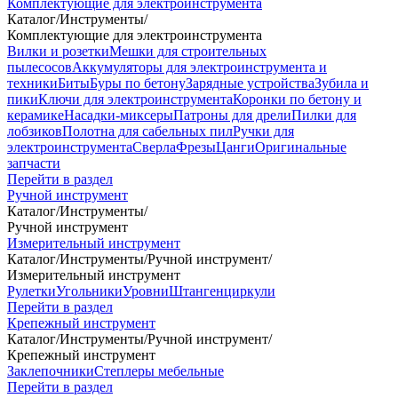
Комплектующие для электроинструмента
Каталог
/
Инструменты
/
Комплектующие для электроинструмента
Вилки и розетки
Мешки для строительных
пылесосов
Аккумуляторы для электроинструмента и
техники
Биты
Буры по бетону
Зарядные устройства
Зубила и
пики
Ключи для электроинструмента
Коронки по бетону и
керамике
Насадки-миксеры
Патроны для дрели
Пилки для
лобзиков
Полотна для сабельных пил
Ручки для
электроинструмента
Сверла
Фрезы
Цанги
Оригинальные
запчасти
Перейти в раздел
Ручной инструмент
Каталог
/
Инструменты
/
Ручной инструмент
Измерительный инструмент
Каталог
/
Инструменты
/
Ручной инструмент
/
Измерительный инструмент
Рулетки
Угольники
Уровни
Штангенциркули
Перейти в раздел
Крепежный инструмент
Каталог
/
Инструменты
/
Ручной инструмент
/
Крепежный инструмент
Заклепочники
Степлеры мебельные
Перейти в раздел