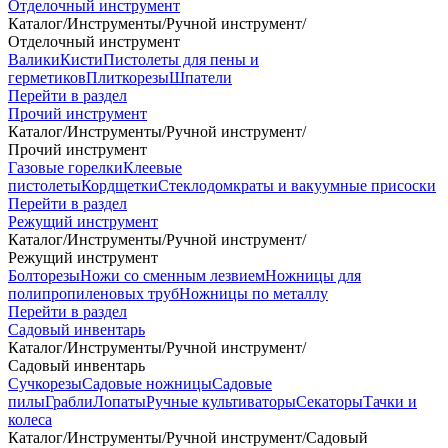
Отделочный инструмент
Каталог
/
Инструменты
/
Ручной инструмент
/
Отделочный инструмент
Валики
Кисти
Пистолеты для пены и
герметиков
Плиткорезы
Шпатели
Перейти в раздел
Прочий инструмент
Каталог
/
Инструменты
/
Ручной инструмент
/
Прочий инструмент
Газовые горелки
Клеевые
пистолеты
Кордщетки
Стеклодомкраты и вакуумные присоски
Перейти в раздел
Режущий инструмент
Каталог
/
Инструменты
/
Ручной инструмент
/
Режущий инструмент
Болторезы
Ножи со сменным лезвием
Ножницы для
полипропиленовых труб
Ножницы по металлу
Перейти в раздел
Садовый инвентарь
Каталог
/
Инструменты
/
Ручной инструмент
/
Садовый инвентарь
Сучкорезы
Садовые ножницы
Садовые
пилы
Грабли
Лопаты
Ручные культиваторы
Секаторы
Тачки и
колеса
Каталог
/
Инструменты
/
Ручной инструмент
/
Садовый