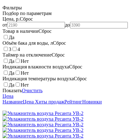
Фильтры
Подбор по параметрам
Цена, р.
Сброс
от
до
Товар в наличии
Сброс
Да
Объём бака для воды, л
Сброс
3
4
Таймер на отключение
Сброс
Да
Нет
Индикация влажности воздуха
Сброс
Да
Нет
Индикация температуры воздуха
Сброс
Да
Нет
Показать
Очистить
Цена
Название
Цена
Хиты продаж
Рейтинг
Новинки