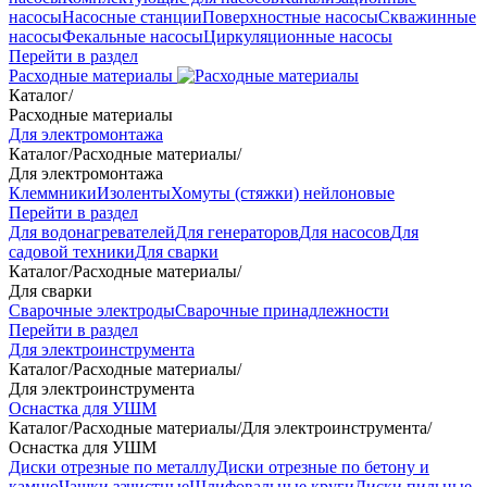
насосы
Насосные станции
Поверхностные насосы
Скважинные
насосы
Фекальные насосы
Циркуляционные насосы
Перейти в раздел
Расходные материалы
Каталог
/
Расходные материалы
Для электромонтажа
Каталог
/
Расходные материалы
/
Для электромонтажа
Клеммники
Изоленты
Хомуты (стяжки) нейлоновые
Перейти в раздел
Для водонагревателей
Для генераторов
Для насосов
Для
садовой техники
Для сварки
Каталог
/
Расходные материалы
/
Для сварки
Сварочные электроды
Сварочные принадлежности
Перейти в раздел
Для электроинструмента
Каталог
/
Расходные материалы
/
Для электроинструмента
Оснастка для УШМ
Каталог
/
Расходные материалы
/
Для электроинструмента
/
Оснастка для УШМ
Диски отрезные по металлу
Диски отрезные по бетону и
камню
Чашки зачистные
Шлифовальные круги
Диски пильные