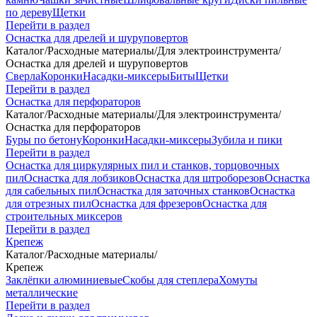
по дереву
Щетки
Перейти в раздел
Оснастка для дрелей и шуруповертов
Каталог
/
Расходные материалы
/
Для электроинструмента
/
Оснастка для дрелей и шуруповертов
Сверла
Коронки
Насадки-миксеры
Биты
Щетки
Перейти в раздел
Оснастка для перфораторов
Каталог
/
Расходные материалы
/
Для электроинструмента
/
Оснастка для перфораторов
Буры по бетону
Коронки
Насадки-миксеры
Зубила и пики
Перейти в раздел
Оснастка для циркулярных пил и станков, торцовочных
пил
Оснастка для лобзиков
Оснастка для штроборезов
Оснастка
для сабельных пил
Оснастка для заточных станков
Оснастка
для отрезных пил
Оснастка для фрезеров
Оснастка для
строительных миксеров
Перейти в раздел
Крепеж
Каталог
/
Расходные материалы
/
Крепеж
Заклёпки алюминиевые
Скобы для степлера
Хомуты
металлические
Перейти в раздел