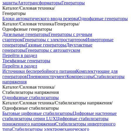
защиты
Автотрансформаторы
Генераторы
Каталог
/
Силовая техника
/
Генераторы
Блоки автоматического ввода резерва
Однофазные генераторы
Каталог
/
Силовая техника
/
Генераторы
/
Однофазные генераторы
Дизельные генераторы
Генераторы с ручным
стартером
Генераторы с электростартером
Инверторные
генераторы
Газовые генераторы
Двухтактные
генераторы
Генераторы с автозапуском
Перейти в раздел
Трехфазные генераторы
Перейти в раздел
Источники бесперебойного питания
Комплектующие для
генераторов
Пневмоинструмент
Компрессоры
Стабилизаторы
напряжения
Каталог
/
Силовая техника
/
Стабилизаторы напряжения
Однофазные стабилизаторы
Каталог
/
Силовая техника
/
Стабилизаторы напряжения
/
Однофазные стабилизаторы
Бытовые цифровые стабилизаторы
Цифровые настенные
стабилизаторы серии LUX
Цифровые стабилизаторы
пониженного напряжения
Стабилизаторы инверторного
типа
Стабилизаторы электромеханического