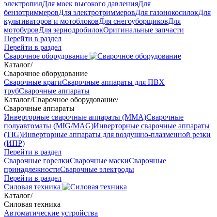
электропил
Для моек высокого давления
Для
бензотриммеров
Для электротриммеров
Для газонокосилок
Для
культиваторов и мотоблоков
Для снегоуборщиков
Для
мотобуров
Для зернодробилок
Оригинальные запчасти
Перейти в раздел
Перейти в раздел
Сварочное оборудование
Каталог
/
Сварочное оборудование
Сварочные краги
Сварочные аппараты для ПВХ
труб
Сварочные аппараты
Каталог
/
Сварочное оборудование
/
Сварочные аппараты
Инверторные сварочные аппараты (ММА)
Сварочные
полуавтоматы (MIG/MAG)
Инверторные сварочные аппараты
(TIG)
Инверторные аппараты для воздушно-плазменной резки
(ИПР)
Перейти в раздел
Сварочные горелки
Сварочные маски
Сварочные
принадлежности
Сварочные электроды
Перейти в раздел
Силовая техника
Каталог
/
Силовая техника
Автоматические устройства