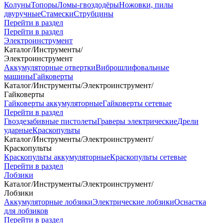
Колуны
Топоры
Ломы-гвоздодёры
Ножовки, пилы
двуручные
Стамески
Струбцины
Перейти в раздел
Перейти в раздел
Электроинструмент
Каталог
/
Инструменты
/
Электроинструмент
Аккумуляторные отвертки
Виброшлифовальные
машины
Гайковерты
Каталог
/
Инструменты
/
Электроинструмент
/
Гайковерты
Гайковерты аккумуляторные
Гайковерты сетевые
Перейти в раздел
Гвоздезабивные пистолеты
Граверы электрические
Дрели
ударные
Краскопульты
Каталог
/
Инструменты
/
Электроинструмент
/
Краскопульты
Краскопульты аккумуляторные
Краскопульты сетевые
Перейти в раздел
Лобзики
Каталог
/
Инструменты
/
Электроинструмент
/
Лобзики
Аккумуляторные лобзики
Электрические лобзики
Оснастка
для лобзиков
Перейти в раздел