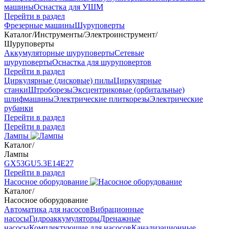
машины
Оснастка для УШМ
Перейти в раздел
Фрезерные машины
Шуруповерты
Каталог
/
Инструменты
/
Электроинструмент
/
Шуруповерты
Аккумуляторные шуруповерты
Сетевые
шуруповерты
Оснастка для шуруповертов
Перейти в раздел
Циркулярные (дисковые) пилы
Циркулярные
станки
Штроборезы
Эксцентриковые (орбитальные)
шлифмашины
Электрические плиткорезы
Электрические
рубанки
Перейти в раздел
Перейти в раздел
Лампы
Каталог
/
Лампы
GX53
GU5.3
Е14
Е27
Перейти в раздел
Насосное оборудование
Каталог
/
Насосное оборудование
Автоматика для насосов
Вибрационные
насосы
Гидроаккумуляторы
Дренажные
насосы
Комплектующие для насосов
Канализационные