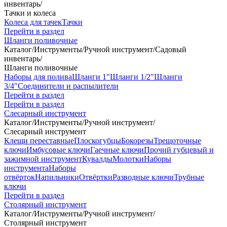
инвентарь
/
Тачки и колеса
Колеса для тачек
Тачки
Перейти в раздел
Шланги поливочные
Каталог
/
Инструменты
/
Ручной инструмент
/
Садовый
инвентарь
/
Шланги поливочные
Наборы для полива
Шланги 1"
Шланги 1/2"
Шланги
3/4"
Соединители и распылители
Перейти в раздел
Перейти в раздел
Слесарный инструмент
Каталог
/
Инструменты
/
Ручной инструмент
/
Слесарный инструмент
Клещи переставные
Плоскогубцы
Бокорезы
Трещоточные
ключи
Имбусовые ключи
Гаечные ключи
Прочий губцевый и
зажимной инструмент
Кувалды
Молотки
Наборы
инструмента
Наборы
отвёрток
Напильники
Отвёртки
Разводные ключи
Трубные
ключи
Перейти в раздел
Столярный инструмент
Каталог
/
Инструменты
/
Ручной инструмент
/
Столярный инструмент