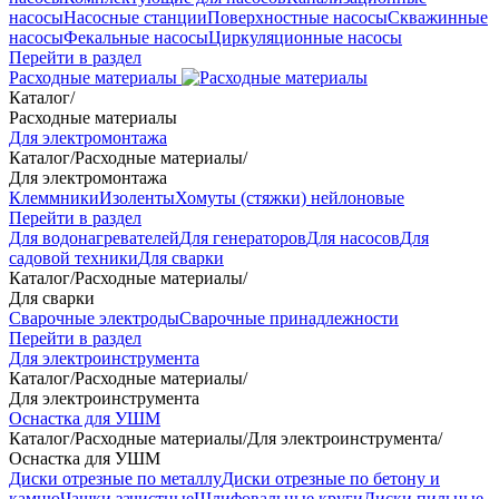
насосы
Насосные станции
Поверхностные насосы
Скважинные
насосы
Фекальные насосы
Циркуляционные насосы
Перейти в раздел
Расходные материалы
Каталог
/
Расходные материалы
Для электромонтажа
Каталог
/
Расходные материалы
/
Для электромонтажа
Клеммники
Изоленты
Хомуты (стяжки) нейлоновые
Перейти в раздел
Для водонагревателей
Для генераторов
Для насосов
Для
садовой техники
Для сварки
Каталог
/
Расходные материалы
/
Для сварки
Сварочные электроды
Сварочные принадлежности
Перейти в раздел
Для электроинструмента
Каталог
/
Расходные материалы
/
Для электроинструмента
Оснастка для УШМ
Каталог
/
Расходные материалы
/
Для электроинструмента
/
Оснастка для УШМ
Диски отрезные по металлу
Диски отрезные по бетону и
камню
Чашки зачистные
Шлифовальные круги
Диски пильные