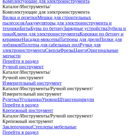
Комплектующие для электроинструмента
Каталог
/
Инструменты
/
Комплектующие для электроинструмента
Вилки и розетки
Мешки для строительных
пылесосов
Аккумуляторы для электроинструмента и
техники
Биты
Буры по бетону
Зарядные устройства
Зубила и
пики
Ключи для электроинструмента
Коронки по бетону и
керамике
Насадки-миксеры
Патроны для дрели
Пилки для
лобзиков
Полотна для сабельных пил
Ручки для
электроинструмента
Сверла
Фрезы
Цанги
Оригинальные
запчасти
Перейти в раздел
Ручной инструмент
Каталог
/
Инструменты
/
Ручной инструмент
Измерительный инструмент
Каталог
/
Инструменты
/
Ручной инструмент
/
Измерительный инструмент
Рулетки
Угольники
Уровни
Штангенциркули
Перейти в раздел
Крепежный инструмент
Каталог
/
Инструменты
/
Ручной инструмент
/
Крепежный инструмент
Заклепочники
Степлеры мебельные
Перейти в раздел