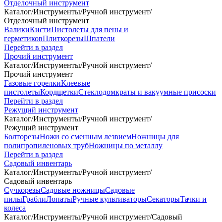
Отделочный инструмент
Каталог
/
Инструменты
/
Ручной инструмент
/
Отделочный инструмент
Валики
Кисти
Пистолеты для пены и
герметиков
Плиткорезы
Шпатели
Перейти в раздел
Прочий инструмент
Каталог
/
Инструменты
/
Ручной инструмент
/
Прочий инструмент
Газовые горелки
Клеевые
пистолеты
Кордщетки
Стеклодомкраты и вакуумные присоски
Перейти в раздел
Режущий инструмент
Каталог
/
Инструменты
/
Ручной инструмент
/
Режущий инструмент
Болторезы
Ножи со сменным лезвием
Ножницы для
полипропиленовых труб
Ножницы по металлу
Перейти в раздел
Садовый инвентарь
Каталог
/
Инструменты
/
Ручной инструмент
/
Садовый инвентарь
Сучкорезы
Садовые ножницы
Садовые
пилы
Грабли
Лопаты
Ручные культиваторы
Секаторы
Тачки и
колеса
Каталог
/
Инструменты
/
Ручной инструмент
/
Садовый