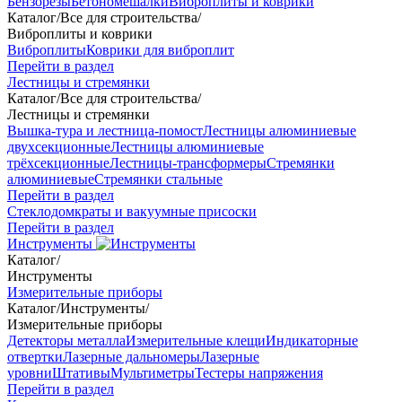
Бензорезы
Бетономешалки
Виброплиты и коврики
Каталог
/
Все для строительства
/
Виброплиты и коврики
Виброплиты
Коврики для виброплит
Перейти в раздел
Лестницы и стремянки
Каталог
/
Все для строительства
/
Лестницы и стремянки
Вышка-тура и лестница-помост
Лестницы алюминиевые
двухсекционные
Лестницы алюминиевые
трёхсекционные
Лестницы-трансформеры
Стремянки
алюминиевые
Стремянки стальные
Перейти в раздел
Стеклодомкраты и вакуумные присоски
Перейти в раздел
Инструменты
Каталог
/
Инструменты
Измерительные приборы
Каталог
/
Инструменты
/
Измерительные приборы
Детекторы металла
Измерительные клещи
Индикаторные
отвертки
Лазерные дальномеры
Лазерные
уровни
Штативы
Мультиметры
Тестеры напряжения
Перейти в раздел