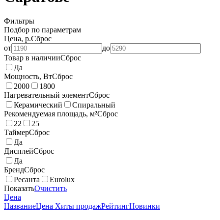
Фильтры
Подбор по параметрам
Цена, р.
Сброс
от
до
Товар в наличии
Сброс
Да
Мощность, Вт
Сброс
2000
1800
Нагревательный элемент
Сброс
Керамический
Спиральный
Рекомендуемая площадь, м²
Сброс
22
25
Таймер
Сброс
Да
Дисплей
Сброс
Да
Бренд
Сброс
Ресанта
Eurolux
Показать
Очистить
Цена
Название
Цена
Хиты продаж
Рейтинг
Новинки