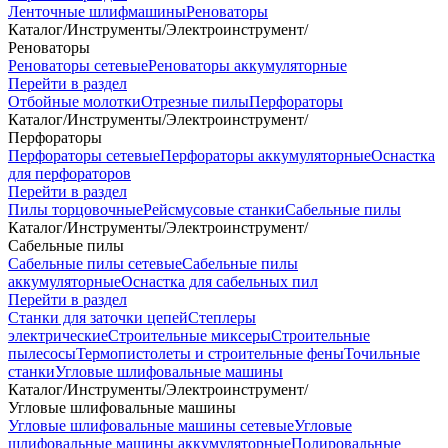
Ленточные шлифмашины
Реноваторы
Каталог
/
Инструменты
/
Электроинструмент
/
Реноваторы
Реноваторы сетевые
Реноваторы аккумуляторные
Перейти в раздел
Отбойные молотки
Отрезные пилы
Перфораторы
Каталог
/
Инструменты
/
Электроинструмент
/
Перфораторы
Перфораторы сетевые
Перфораторы аккумуляторные
Оснастка
для перфораторов
Перейти в раздел
Пилы торцовочные
Рейсмусовые станки
Сабельные пилы
Каталог
/
Инструменты
/
Электроинструмент
/
Сабельные пилы
Сабельные пилы сетевые
Сабельные пилы
аккумуляторные
Оснастка для сабельных пил
Перейти в раздел
Станки для заточки цепей
Степлеры
электрические
Строительные миксеры
Строительные
пылесосы
Термопистолеты и строительные фены
Точильные
станки
Угловые шлифовальные машины
Каталог
/
Инструменты
/
Электроинструмент
/
Угловые шлифовальные машины
Угловые шлифовальные машины сетевые
Угловые
шлифовальные машины аккумуляторные
Полировальные