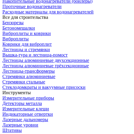
Накопительные водонагреватели (бойлеры)
Проточные водонагреватели
Расходные материалы для водонагревателей
Все для строительства
Бензорезы
Бетономешалки
Виброплиты и коврики
Виброплиты
Коврики для виброплит
Лестницы и стремянки
Вышка-тура и лестница-помост
Лестницы алюминиевые двухсекционные
Лестницы алюминиевые трёхсекционные
Лестницы-трансформеры
Стремянки алюминиевые
Стремянки стальные
Стеклодомкраты и вакуумные присоски
Инструменты
Измерительные приборы
Детекторы металла
Измерительные клещи
Индикаторные отвертки
Лазерные дальномеры
Лазерные уровни
Штативы