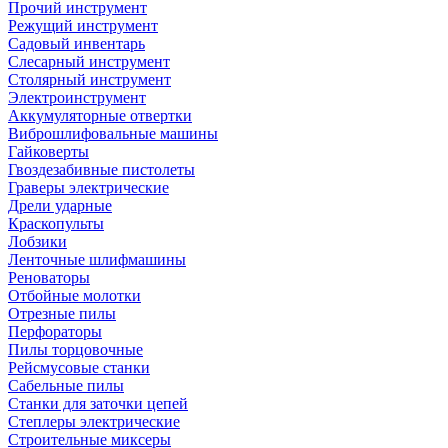
Прочий инструмент
Режущий инструмент
Садовый инвентарь
Слесарный инструмент
Столярный инструмент
Электроинструмент
Аккумуляторные отвертки
Виброшлифовальные машины
Гайковерты
Гвоздезабивные пистолеты
Граверы электрические
Дрели ударные
Краскопульты
Лобзики
Ленточные шлифмашины
Реноваторы
Отбойные молотки
Отрезные пилы
Перфораторы
Пилы торцовочные
Рейсмусовые станки
Сабельные пилы
Станки для заточки цепей
Степлеры электрические
Строительные миксеры