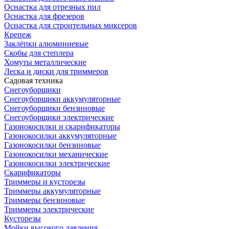
Оснастка для отрезных пил
Оснастка для фрезеров
Оснастка для строительных миксеров
Крепеж
Заклёпки алюминиевые
Скобы для степлера
Хомуты металлические
Леска и диски для триммеров
Садовая техника
Снегоуборщики
Снегоуборщики аккумуляторные
Снегоуборщики бензиновые
Снегоуборщики электрические
Газонокосилки и скарификаторы
Газонокосилки аккумуляторные
Газонокосилки бензиновые
Газонокосилки механические
Газонокосилки электрические
Скарификаторы
Триммеры и кусторезы
Триммеры аккумуляторные
Триммеры бензиновые
Триммеры электрические
Кусторезы
Мойки высокого давления