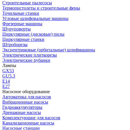
Строительные пылесосы
Термопистолеты и строительные фены
Точильные станки
Угловые шлифовальные машины
Фрезерные машины
Шуруповерты
Циркулярные (дисковые) пилы
Циркулярные станки
Штроборезы
Эксцентриковые (орбитальные) шлифмашины
Электрические плиткорезы
Электрические рубанки
Лампы
GX53
GU5.3
Е14
Е27
Насосное оборудование
Автоматика для насосов
Вибрационные насосы
Гидроаккумуляторы
Дренажные насосы
Комплектующие для насосов
Канализационные насосы
Насосные станции