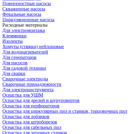
Поверхностные насосы
Скважинные насосы
Фекальные насосы
Циркуляционные насосы
Расходные материалы
Для электромонтажа
Клеммники
Изоленты
Хомуты (стяжки) нейлоновые
Для водонагревателей
Для генераторов
Для насосов
Для садовой техники
Для сварки
Сварочные электроды
Сварочные принадлежности
Для электроинструмента
Оснастка для УШМ
Оснастка для дрелей и шуруповертов
Оснастка для перфораторов
Оснастка для циркулярных пил и станков, торцовочных пил
Оснастка для лобзиков
Оснастка для штроборезов
Оснастка для сабельных пил
Оснастка для заточных станков