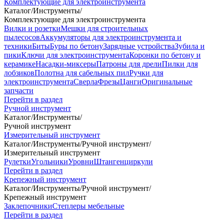
Комплектующие для электроинструмента
Каталог
/
Инструменты
/
Комплектующие для электроинструмента
Вилки и розетки
Мешки для строительных
пылесосов
Аккумуляторы для электроинструмента и
техники
Биты
Буры по бетону
Зарядные устройства
Зубила и
пики
Ключи для электроинструмента
Коронки по бетону и
керамике
Насадки-миксеры
Патроны для дрели
Пилки для
лобзиков
Полотна для сабельных пил
Ручки для
электроинструмента
Сверла
Фрезы
Цанги
Оригинальные
запчасти
Перейти в раздел
Ручной инструмент
Каталог
/
Инструменты
/
Ручной инструмент
Измерительный инструмент
Каталог
/
Инструменты
/
Ручной инструмент
/
Измерительный инструмент
Рулетки
Угольники
Уровни
Штангенциркули
Перейти в раздел
Крепежный инструмент
Каталог
/
Инструменты
/
Ручной инструмент
/
Крепежный инструмент
Заклепочники
Степлеры мебельные
Перейти в раздел