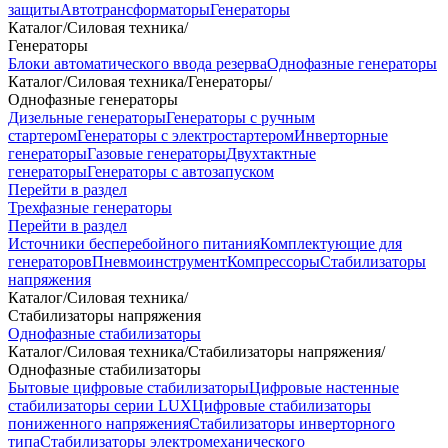
защиты
Автотрансформаторы
Генераторы
Каталог
/
Силовая техника
/
Генераторы
Блоки автоматического ввода резерва
Однофазные генераторы
Каталог
/
Силовая техника
/
Генераторы
/
Однофазные генераторы
Дизельные генераторы
Генераторы с ручным
стартером
Генераторы с электростартером
Инверторные
генераторы
Газовые генераторы
Двухтактные
генераторы
Генераторы с автозапуском
Перейти в раздел
Трехфазные генераторы
Перейти в раздел
Источники бесперебойного питания
Комплектующие для
генераторов
Пневмоинструмент
Компрессоры
Стабилизаторы
напряжения
Каталог
/
Силовая техника
/
Стабилизаторы напряжения
Однофазные стабилизаторы
Каталог
/
Силовая техника
/
Стабилизаторы напряжения
/
Однофазные стабилизаторы
Бытовые цифровые стабилизаторы
Цифровые настенные
стабилизаторы серии LUX
Цифровые стабилизаторы
пониженного напряжения
Стабилизаторы инверторного
типа
Стабилизаторы электромеханического