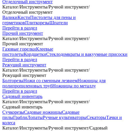
Отделочный инструмент
Каталог
/
Инструменты
/
Ручной инструмент
/
Отделочный инструмент
Валики
Кисти
Пистолеты для пены и
герметиков
Плиткорезы
Шпатели
Перейти в раздел
Прочий инструмент
Каталог
/
Инструменты
/
Ручной инструмент
/
Прочий инструмент
Газовые горелки
Клеевые
пистолеты
Кордщетки
Стеклодомкраты и вакуумные присоски
Перейти в раздел
Режущий инструмент
Каталог
/
Инструменты
/
Ручной инструмент
/
Режущий инструмент
Болторезы
Ножи со сменным лезвием
Ножницы для
полипропиленовых труб
Ножницы по металлу
Перейти в раздел
Садовый инвентарь
Каталог
/
Инструменты
/
Ручной инструмент
/
Садовый инвентарь
Сучкорезы
Садовые ножницы
Садовые
пилы
Грабли
Лопаты
Ручные культиваторы
Секаторы
Тачки и
колеса
Каталог
/
Инструменты
/
Ручной инструмент
/
Садовый