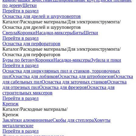
по дереву
Щетки
Перейти в раздел
Оснастка для дрелей и шуруповертов
Каталог
/
Расходные материалы
/
Для электроинструмента
/
Оснастка для дрелей и шуруповертов
Сверла
Коронки
Насадки-миксеры
Биты
Щетки
Перейти в раздел
Оснастка для перфораторов
Каталог
/
Расходные материалы
/
Для электроинструмента
/
Оснастка для перфораторов
Буры по бетону
Коронки
Насадки-миксеры
Зубила и пики
Перейти в раздел
Оснастка для циркулярных пил и станков, торцовочных
пил
Оснастка для лобзиков
Оснастка для штроборезов
Оснастка
для сабельных пил
Оснастка для заточных станков
Оснастка
для отрезных пил
Оснастка для фрезеров
Оснастка для
строительных миксеров
Перейти в раздел
Крепеж
Каталог
/
Расходные материалы
/
Крепеж
Заклёпки алюминиевые
Скобы для степлера
Хомуты
металлические
Перейти в раздел