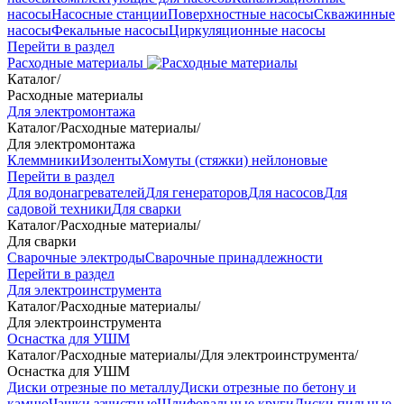
насосы
Насосные станции
Поверхностные насосы
Скважинные
насосы
Фекальные насосы
Циркуляционные насосы
Перейти в раздел
Расходные материалы
Каталог
/
Расходные материалы
Для электромонтажа
Каталог
/
Расходные материалы
/
Для электромонтажа
Клеммники
Изоленты
Хомуты (стяжки) нейлоновые
Перейти в раздел
Для водонагревателей
Для генераторов
Для насосов
Для
садовой техники
Для сварки
Каталог
/
Расходные материалы
/
Для сварки
Сварочные электроды
Сварочные принадлежности
Перейти в раздел
Для электроинструмента
Каталог
/
Расходные материалы
/
Для электроинструмента
Оснастка для УШМ
Каталог
/
Расходные материалы
/
Для электроинструмента
/
Оснастка для УШМ
Диски отрезные по металлу
Диски отрезные по бетону и
камню
Чашки зачистные
Шлифовальные круги
Диски пильные