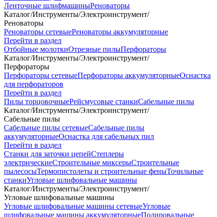
Ленточные шлифмашины
Реноваторы
Каталог
/
Инструменты
/
Электроинструмент
/
Реноваторы
Реноваторы сетевые
Реноваторы аккумуляторные
Перейти в раздел
Отбойные молотки
Отрезные пилы
Перфораторы
Каталог
/
Инструменты
/
Электроинструмент
/
Перфораторы
Перфораторы сетевые
Перфораторы аккумуляторные
Оснастка
для перфораторов
Перейти в раздел
Пилы торцовочные
Рейсмусовые станки
Сабельные пилы
Каталог
/
Инструменты
/
Электроинструмент
/
Сабельные пилы
Сабельные пилы сетевые
Сабельные пилы
аккумуляторные
Оснастка для сабельных пил
Перейти в раздел
Станки для заточки цепей
Степлеры
электрические
Строительные миксеры
Строительные
пылесосы
Термопистолеты и строительные фены
Точильные
станки
Угловые шлифовальные машины
Каталог
/
Инструменты
/
Электроинструмент
/
Угловые шлифовальные машины
Угловые шлифовальные машины сетевые
Угловые
шлифовальные машины аккумуляторные
Полировальные