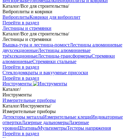
Бензорезы
Бетономешалки
Виброплиты и коврики
Каталог
/
Все для строительства
/
Виброплиты и коврики
Виброплиты
Коврики для виброплит
Перейти в раздел
Лестницы и стремянки
Каталог
/
Все для строительства
/
Лестницы и стремянки
Вышка-тура и лестница-помост
Лестницы алюминиевые
двухсекционные
Лестницы алюминиевые
трёхсекционные
Лестницы-трансформеры
Стремянки
алюминиевые
Стремянки стальные
Перейти в раздел
Стеклодомкраты и вакуумные присоски
Перейти в раздел
Инструменты
Каталог
/
Инструменты
Измерительные приборы
Каталог
/
Инструменты
/
Измерительные приборы
Детекторы металла
Измерительные клещи
Индикаторные
отвертки
Лазерные дальномеры
Лазерные
уровни
Штативы
Мультиметры
Тестеры напряжения
Перейти в раздел