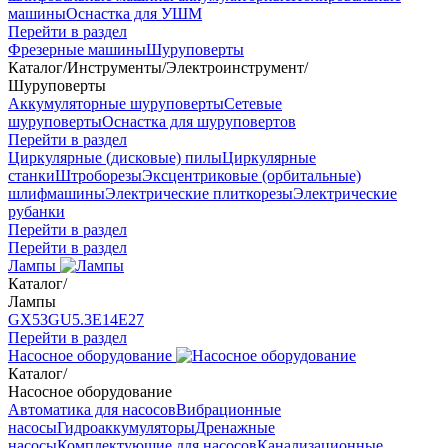
машины
Оснастка для УШМ
Перейти в раздел
Фрезерные машины
Шуруповерты
Каталог
/
Инструменты
/
Электроинструмент
/
Шуруповерты
Аккумуляторные шуруповерты
Сетевые
шуруповерты
Оснастка для шуруповертов
Перейти в раздел
Циркулярные (дисковые) пилы
Циркулярные
станки
Штроборезы
Эксцентриковые (орбитальные)
шлифмашины
Электрические плиткорезы
Электрические
рубанки
Перейти в раздел
Перейти в раздел
Лампы
Каталог
/
Лампы
GX53
GU5.3
Е14
Е27
Перейти в раздел
Насосное оборудование
Каталог
/
Насосное оборудование
Автоматика для насосов
Вибрационные
насосы
Гидроаккумуляторы
Дренажные
насосы
Комплектующие для насосов
Канализационные