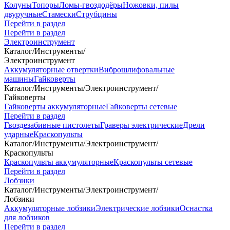
Колуны
Топоры
Ломы-гвоздодёры
Ножовки, пилы
двуручные
Стамески
Струбцины
Перейти в раздел
Перейти в раздел
Электроинструмент
Каталог
/
Инструменты
/
Электроинструмент
Аккумуляторные отвертки
Виброшлифовальные
машины
Гайковерты
Каталог
/
Инструменты
/
Электроинструмент
/
Гайковерты
Гайковерты аккумуляторные
Гайковерты сетевые
Перейти в раздел
Гвоздезабивные пистолеты
Граверы электрические
Дрели
ударные
Краскопульты
Каталог
/
Инструменты
/
Электроинструмент
/
Краскопульты
Краскопульты аккумуляторные
Краскопульты сетевые
Перейти в раздел
Лобзики
Каталог
/
Инструменты
/
Электроинструмент
/
Лобзики
Аккумуляторные лобзики
Электрические лобзики
Оснастка
для лобзиков
Перейти в раздел