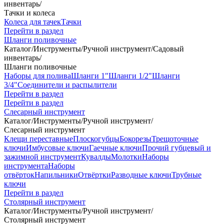
инвентарь
/
Тачки и колеса
Колеса для тачек
Тачки
Перейти в раздел
Шланги поливочные
Каталог
/
Инструменты
/
Ручной инструмент
/
Садовый
инвентарь
/
Шланги поливочные
Наборы для полива
Шланги 1"
Шланги 1/2"
Шланги
3/4"
Соединители и распылители
Перейти в раздел
Перейти в раздел
Слесарный инструмент
Каталог
/
Инструменты
/
Ручной инструмент
/
Слесарный инструмент
Клещи переставные
Плоскогубцы
Бокорезы
Трещоточные
ключи
Имбусовые ключи
Гаечные ключи
Прочий губцевый и
зажимной инструмент
Кувалды
Молотки
Наборы
инструмента
Наборы
отвёрток
Напильники
Отвёртки
Разводные ключи
Трубные
ключи
Перейти в раздел
Столярный инструмент
Каталог
/
Инструменты
/
Ручной инструмент
/
Столярный инструмент