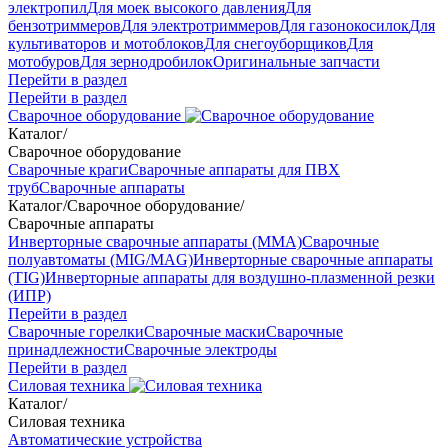
электропил
Для моек высокого давления
Для
бензотриммеров
Для электротриммеров
Для газонокосилок
Для
культиваторов и мотоблоков
Для снегоуборщиков
Для
мотобуров
Для зернодробилок
Оригинальные запчасти
Перейти в раздел
Перейти в раздел
Сварочное оборудование
Каталог
/
Сварочное оборудование
Сварочные краги
Сварочные аппараты для ПВХ
труб
Сварочные аппараты
Каталог
/
Сварочное оборудование
/
Сварочные аппараты
Инверторные сварочные аппараты (ММА)
Сварочные
полуавтоматы (MIG/MAG)
Инверторные сварочные аппараты
(TIG)
Инверторные аппараты для воздушно-плазменной резки
(ИПР)
Перейти в раздел
Сварочные горелки
Сварочные маски
Сварочные
принадлежности
Сварочные электроды
Перейти в раздел
Силовая техника
Каталог
/
Силовая техника
Автоматические устройства