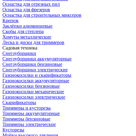
Оснастка для отрезных пил
Оснастка для фрезеров
Оснастка для строительных миксеров
Крепеж
Заклёпки алюминиевые
Скобы для степлера
Хомуты металлические
Леска и диски для триммеров
Садовая техника
Снегоуборщики
Снегоуборщики аккумуляторные
Снегоуборщики бензиновые
Снегоуборщики электрические
Газонокосилки и скарификаторы
Газонокосилки аккумуляторные
Газонокосилки бензиновые
Газонокосилки механические
Газонокосилки электрические
Скарификаторы
Триммеры и кусторезы
Триммеры аккумуляторные
Триммеры бензиновые
Триммеры электрические
Кусторезы
Мойки высокого давления