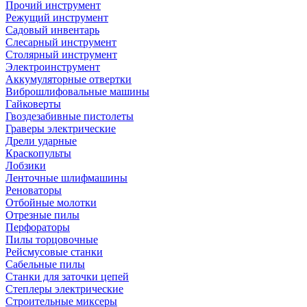
Прочий инструмент
Режущий инструмент
Садовый инвентарь
Слесарный инструмент
Столярный инструмент
Электроинструмент
Аккумуляторные отвертки
Виброшлифовальные машины
Гайковерты
Гвоздезабивные пистолеты
Граверы электрические
Дрели ударные
Краскопульты
Лобзики
Ленточные шлифмашины
Реноваторы
Отбойные молотки
Отрезные пилы
Перфораторы
Пилы торцовочные
Рейсмусовые станки
Сабельные пилы
Станки для заточки цепей
Степлеры электрические
Строительные миксеры