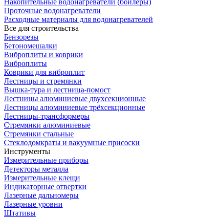
Накопительные водонагреватели (бойлеры)
Проточные водонагреватели
Расходные материалы для водонагревателей
Все для строительства
Бензорезы
Бетономешалки
Виброплиты и коврики
Виброплиты
Коврики для виброплит
Лестницы и стремянки
Вышка-тура и лестница-помост
Лестницы алюминиевые двухсекционные
Лестницы алюминиевые трёхсекционные
Лестницы-трансформеры
Стремянки алюминиевые
Стремянки стальные
Стеклодомкраты и вакуумные присоски
Инструменты
Измерительные приборы
Детекторы металла
Измерительные клещи
Индикаторные отвертки
Лазерные дальномеры
Лазерные уровни
Штативы