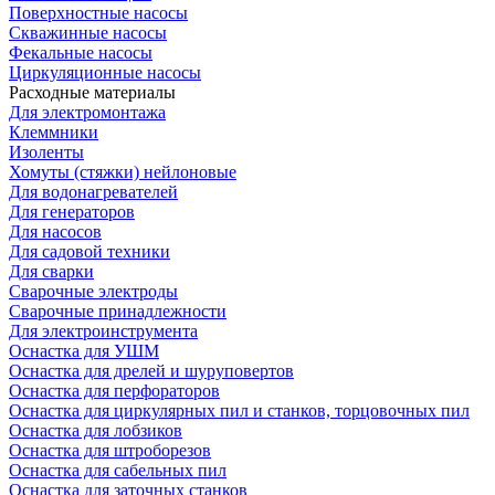
Поверхностные насосы
Скважинные насосы
Фекальные насосы
Циркуляционные насосы
Расходные материалы
Для электромонтажа
Клеммники
Изоленты
Хомуты (стяжки) нейлоновые
Для водонагревателей
Для генераторов
Для насосов
Для садовой техники
Для сварки
Сварочные электроды
Сварочные принадлежности
Для электроинструмента
Оснастка для УШМ
Оснастка для дрелей и шуруповертов
Оснастка для перфораторов
Оснастка для циркулярных пил и станков, торцовочных пил
Оснастка для лобзиков
Оснастка для штроборезов
Оснастка для сабельных пил
Оснастка для заточных станков