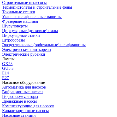
Строительные пылесосы
Термопистолеты и строительные фены
Точильные станки
Угловые шлифовальные машины
Фрезерные машины
Шуруповерты
Циркулярные (дисковые) пилы
Циркулярные станки
Штроборезы
Эксцентриковые (орбитальные) шлифмашины
Электрические плиткорезы
Электрические рубанки
Лампы
GX53
GU5.3
Е14
Е27
Насосное оборудование
Автоматика для насосов
Вибрационные насосы
Гидроаккумуляторы
Дренажные насосы
Комплектующие для насосов
Канализационные насосы
Насосные станции