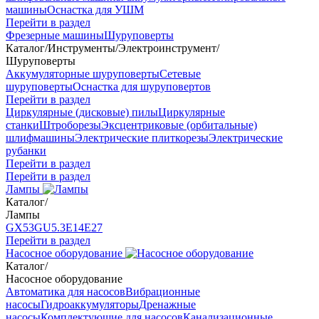
машины
Оснастка для УШМ
Перейти в раздел
Фрезерные машины
Шуруповерты
Каталог
/
Инструменты
/
Электроинструмент
/
Шуруповерты
Аккумуляторные шуруповерты
Сетевые
шуруповерты
Оснастка для шуруповертов
Перейти в раздел
Циркулярные (дисковые) пилы
Циркулярные
станки
Штроборезы
Эксцентриковые (орбитальные)
шлифмашины
Электрические плиткорезы
Электрические
рубанки
Перейти в раздел
Перейти в раздел
Лампы
Каталог
/
Лампы
GX53
GU5.3
Е14
Е27
Перейти в раздел
Насосное оборудование
Каталог
/
Насосное оборудование
Автоматика для насосов
Вибрационные
насосы
Гидроаккумуляторы
Дренажные
насосы
Комплектующие для насосов
Канализационные