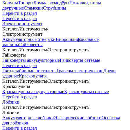
Колуны
Топоры
Ломы-гвоздодёры
Ножовки, пилы
двуручные
Стамески
Струбцины
Перейти в раздел
Перейти в раздел
Электроинструмент
Каталог
/
Инструменты
/
Электроинструмент
Аккумуляторные отвертки
Виброшлифовальные
машины
Гайковерты
Каталог
/
Инструменты
/
Электроинструмент
/
Гайковерты
Гайковерты аккумуляторные
Гайковерты сетевые
Перейти в раздел
Гвоздезабивные пистолеты
Граверы электрические
Дрели
ударные
Краскопульты
Каталог
/
Инструменты
/
Электроинструмент
/
Краскопульты
Краскопульты аккумуляторные
Краскопульты сетевые
Перейти в раздел
Лобзики
Каталог
/
Инструменты
/
Электроинструмент
/
Лобзики
Аккумуляторные лобзики
Электрические лобзики
Оснастка
для лобзиков
Перейти в раздел