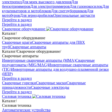
электропил
Для моек высокого давления
Для
бензотриммеров
Для электротриммеров
Для газонокосилок
Для
культиваторов и мотоблоков
Для снегоуборщиков
Для
мотобуров
Для зернодробилок
Оригинальные запчасти
Перейти в раздел
Перейти в раздел
Сварочное оборудование
Каталог
/
Сварочное оборудование
Сварочные краги
Сварочные аппараты для ПВХ
труб
Сварочные аппараты
Каталог
/
Сварочное оборудование
/
Сварочные аппараты
Инверторные сварочные аппараты (ММА)
Сварочные
полуавтоматы (MIG/MAG)
Инверторные сварочные аппараты
(TIG)
Инверторные аппараты для воздушно-плазменной резки
(ИПР)
Перейти в раздел
Сварочные горелки
Сварочные маски
Сварочные
принадлежности
Сварочные электроды
Перейти в раздел
Силовая техника
Каталог
/
Силовая техника
Автоматические устройства