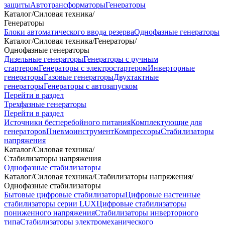
защиты
Автотрансформаторы
Генераторы
Каталог
/
Силовая техника
/
Генераторы
Блоки автоматического ввода резерва
Однофазные генераторы
Каталог
/
Силовая техника
/
Генераторы
/
Однофазные генераторы
Дизельные генераторы
Генераторы с ручным
стартером
Генераторы с электростартером
Инверторные
генераторы
Газовые генераторы
Двухтактные
генераторы
Генераторы с автозапуском
Перейти в раздел
Трехфазные генераторы
Перейти в раздел
Источники бесперебойного питания
Комплектующие для
генераторов
Пневмоинструмент
Компрессоры
Стабилизаторы
напряжения
Каталог
/
Силовая техника
/
Стабилизаторы напряжения
Однофазные стабилизаторы
Каталог
/
Силовая техника
/
Стабилизаторы напряжения
/
Однофазные стабилизаторы
Бытовые цифровые стабилизаторы
Цифровые настенные
стабилизаторы серии LUX
Цифровые стабилизаторы
пониженного напряжения
Стабилизаторы инверторного
типа
Стабилизаторы электромеханического