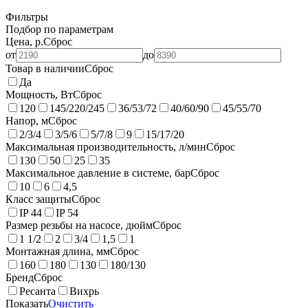
Фильтры
Подбор по параметрам
Цена, р.
Сброс
от
до
Товар в наличии
Сброс
Да
Мощность, Вт
Сброс
120
145/220/245
36/53/72
40/60/90
45/55/70
Напор, м
Сброс
2/3/4
3/5/6
5/7/8
9
15/17/20
Максимальная производительность, л/мин
Сброс
130
50
25
35
Максимальное давление в системе, бар
Сброс
10
6
4,5
Класс защиты
Сброс
IP 44
IP 54
Размер резьбы на насосе, дюйм
Сброс
1 1/2
2
3/4
1,5
1
Монтажная длина, мм
Сброс
160
180
130
180/130
Бренд
Сброс
Ресанта
Вихрь
Показать
Очистить