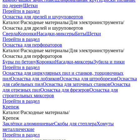
по дереву
Щетки
Перейти в раздел
Оснастка для дрелей и шуруповертов
Каталог
/
Расходные материалы
/
Для электроинструмента
/
Оснастка для дрелей и шуруповертов
Сверла
Коронки
Насадки-миксеры
Биты
Щетки
Перейти в раздел
Оснастка для перфораторов
Каталог
/
Расходные материалы
/
Для электроинструмента
/
Оснастка для перфораторов
Буры по бетону
Коронки
Насадки-миксеры
Зубила и пики
Перейти в раздел
Оснастка для циркулярных пил и станков, торцовочных
пил
Оснастка для лобзиков
Оснастка для штроборезов
Оснастка
для сабельных пил
Оснастка для заточных станков
Оснастка
для отрезных пил
Оснастка для фрезеров
Оснастка для
строительных миксеров
Перейти в раздел
Крепеж
Каталог
/
Расходные материалы
/
Крепеж
Заклёпки алюминиевые
Скобы для степлера
Хомуты
металлические
Перейти в раздел