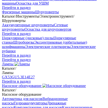
машины
Оснастка для УШМ
Перейти в раздел
Фрезерные машины
Шуруповерты
Каталог
/
Инструменты
/
Электроинструмент
/
Шуруповерты
Аккумуляторные шуруповерты
Сетевые
шуруповерты
Оснастка для шуруповертов
Перейти в раздел
Циркулярные (дисковые) пилы
Циркулярные
станки
Штроборезы
Эксцентриковые (орбитальные)
шлифмашины
Электрические плиткорезы
Электрические
рубанки
Перейти в раздел
Перейти в раздел
Лампы
Каталог
/
Лампы
GX53
GU5.3
Е14
Е27
Перейти в раздел
Насосное оборудование
Каталог
/
Насосное оборудование
Автоматика для насосов
Вибрационные
насосы
Гидроаккумуляторы
Дренажные
насосы
Комплектующие для насосов
Канализационные