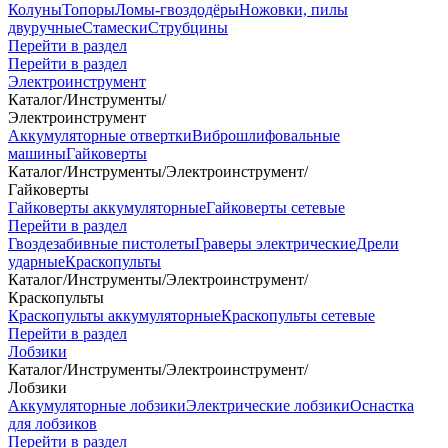
Колуны
Топоры
Ломы-гвоздодёры
Ножовки, пилы
двуручные
Стамески
Струбцины
Перейти в раздел
Перейти в раздел
Электроинструмент
Каталог
/
Инструменты
/
Электроинструмент
Аккумуляторные отвертки
Виброшлифовальные
машины
Гайковерты
Каталог
/
Инструменты
/
Электроинструмент
/
Гайковерты
Гайковерты аккумуляторные
Гайковерты сетевые
Перейти в раздел
Гвоздезабивные пистолеты
Граверы электрические
Дрели
ударные
Краскопульты
Каталог
/
Инструменты
/
Электроинструмент
/
Краскопульты
Краскопульты аккумуляторные
Краскопульты сетевые
Перейти в раздел
Лобзики
Каталог
/
Инструменты
/
Электроинструмент
/
Лобзики
Аккумуляторные лобзики
Электрические лобзики
Оснастка
для лобзиков
Перейти в раздел