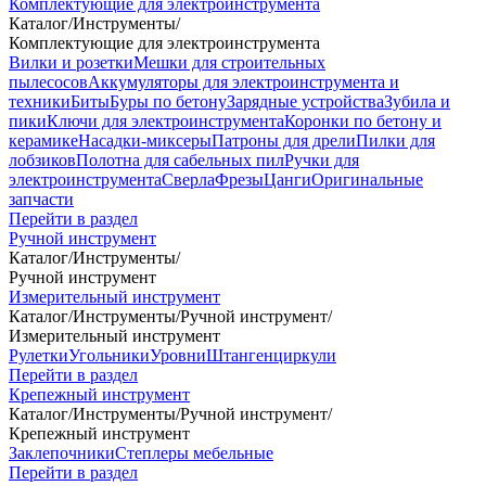
Комплектующие для электроинструмента
Каталог
/
Инструменты
/
Комплектующие для электроинструмента
Вилки и розетки
Мешки для строительных
пылесосов
Аккумуляторы для электроинструмента и
техники
Биты
Буры по бетону
Зарядные устройства
Зубила и
пики
Ключи для электроинструмента
Коронки по бетону и
керамике
Насадки-миксеры
Патроны для дрели
Пилки для
лобзиков
Полотна для сабельных пил
Ручки для
электроинструмента
Сверла
Фрезы
Цанги
Оригинальные
запчасти
Перейти в раздел
Ручной инструмент
Каталог
/
Инструменты
/
Ручной инструмент
Измерительный инструмент
Каталог
/
Инструменты
/
Ручной инструмент
/
Измерительный инструмент
Рулетки
Угольники
Уровни
Штангенциркули
Перейти в раздел
Крепежный инструмент
Каталог
/
Инструменты
/
Ручной инструмент
/
Крепежный инструмент
Заклепочники
Степлеры мебельные
Перейти в раздел