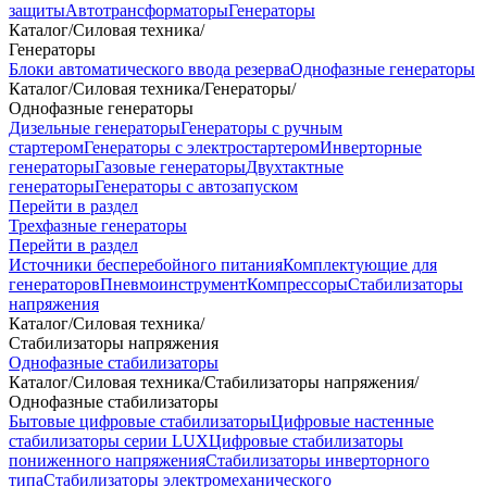
защиты
Автотрансформаторы
Генераторы
Каталог
/
Силовая техника
/
Генераторы
Блоки автоматического ввода резерва
Однофазные генераторы
Каталог
/
Силовая техника
/
Генераторы
/
Однофазные генераторы
Дизельные генераторы
Генераторы с ручным
стартером
Генераторы с электростартером
Инверторные
генераторы
Газовые генераторы
Двухтактные
генераторы
Генераторы с автозапуском
Перейти в раздел
Трехфазные генераторы
Перейти в раздел
Источники бесперебойного питания
Комплектующие для
генераторов
Пневмоинструмент
Компрессоры
Стабилизаторы
напряжения
Каталог
/
Силовая техника
/
Стабилизаторы напряжения
Однофазные стабилизаторы
Каталог
/
Силовая техника
/
Стабилизаторы напряжения
/
Однофазные стабилизаторы
Бытовые цифровые стабилизаторы
Цифровые настенные
стабилизаторы серии LUX
Цифровые стабилизаторы
пониженного напряжения
Стабилизаторы инверторного
типа
Стабилизаторы электромеханического