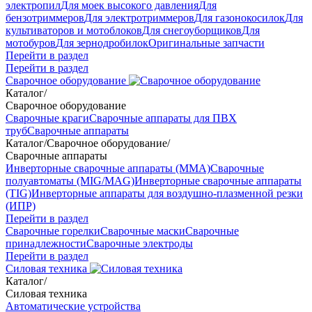
электропил
Для моек высокого давления
Для
бензотриммеров
Для электротриммеров
Для газонокосилок
Для
культиваторов и мотоблоков
Для снегоуборщиков
Для
мотобуров
Для зернодробилок
Оригинальные запчасти
Перейти в раздел
Перейти в раздел
Сварочное оборудование
Каталог
/
Сварочное оборудование
Сварочные краги
Сварочные аппараты для ПВХ
труб
Сварочные аппараты
Каталог
/
Сварочное оборудование
/
Сварочные аппараты
Инверторные сварочные аппараты (ММА)
Сварочные
полуавтоматы (MIG/MAG)
Инверторные сварочные аппараты
(TIG)
Инверторные аппараты для воздушно-плазменной резки
(ИПР)
Перейти в раздел
Сварочные горелки
Сварочные маски
Сварочные
принадлежности
Сварочные электроды
Перейти в раздел
Силовая техника
Каталог
/
Силовая техника
Автоматические устройства