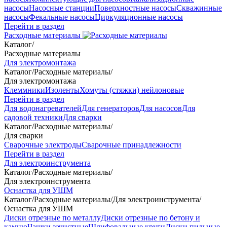
насосы
Насосные станции
Поверхностные насосы
Скважинные
насосы
Фекальные насосы
Циркуляционные насосы
Перейти в раздел
Расходные материалы
Каталог
/
Расходные материалы
Для электромонтажа
Каталог
/
Расходные материалы
/
Для электромонтажа
Клеммники
Изоленты
Хомуты (стяжки) нейлоновые
Перейти в раздел
Для водонагревателей
Для генераторов
Для насосов
Для
садовой техники
Для сварки
Каталог
/
Расходные материалы
/
Для сварки
Сварочные электроды
Сварочные принадлежности
Перейти в раздел
Для электроинструмента
Каталог
/
Расходные материалы
/
Для электроинструмента
Оснастка для УШМ
Каталог
/
Расходные материалы
/
Для электроинструмента
/
Оснастка для УШМ
Диски отрезные по металлу
Диски отрезные по бетону и
камню
Чашки зачистные
Шлифовальные круги
Диски пильные