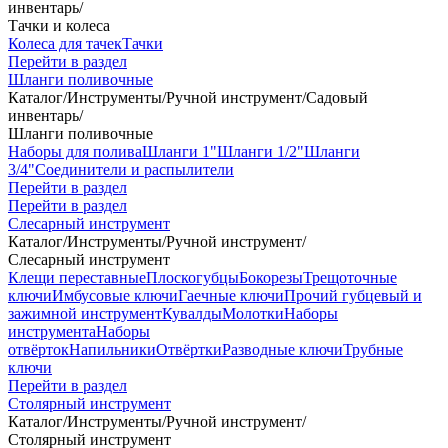
инвентарь
/
Тачки и колеса
Колеса для тачек
Тачки
Перейти в раздел
Шланги поливочные
Каталог
/
Инструменты
/
Ручной инструмент
/
Садовый
инвентарь
/
Шланги поливочные
Наборы для полива
Шланги 1"
Шланги 1/2"
Шланги
3/4"
Соединители и распылители
Перейти в раздел
Перейти в раздел
Слесарный инструмент
Каталог
/
Инструменты
/
Ручной инструмент
/
Слесарный инструмент
Клещи переставные
Плоскогубцы
Бокорезы
Трещоточные
ключи
Имбусовые ключи
Гаечные ключи
Прочий губцевый и
зажимной инструмент
Кувалды
Молотки
Наборы
инструмента
Наборы
отвёрток
Напильники
Отвёртки
Разводные ключи
Трубные
ключи
Перейти в раздел
Столярный инструмент
Каталог
/
Инструменты
/
Ручной инструмент
/
Столярный инструмент