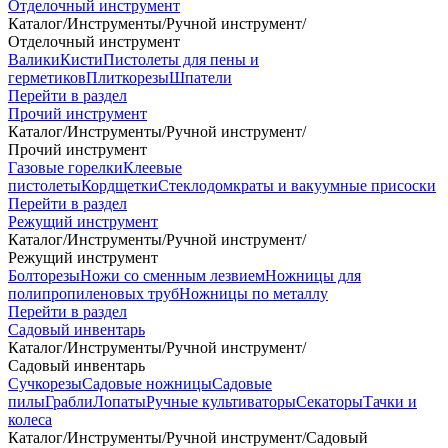
Отделочный инструмент
Каталог
/
Инструменты
/
Ручной инструмент
/
Отделочный инструмент
Валики
Кисти
Пистолеты для пены и
герметиков
Плиткорезы
Шпатели
Перейти в раздел
Прочий инструмент
Каталог
/
Инструменты
/
Ручной инструмент
/
Прочий инструмент
Газовые горелки
Клеевые
пистолеты
Кордщетки
Стеклодомкраты и вакуумные присоски
Перейти в раздел
Режущий инструмент
Каталог
/
Инструменты
/
Ручной инструмент
/
Режущий инструмент
Болторезы
Ножи со сменным лезвием
Ножницы для
полипропиленовых труб
Ножницы по металлу
Перейти в раздел
Садовый инвентарь
Каталог
/
Инструменты
/
Ручной инструмент
/
Садовый инвентарь
Сучкорезы
Садовые ножницы
Садовые
пилы
Грабли
Лопаты
Ручные культиваторы
Секаторы
Тачки и
колеса
Каталог
/
Инструменты
/
Ручной инструмент
/
Садовый