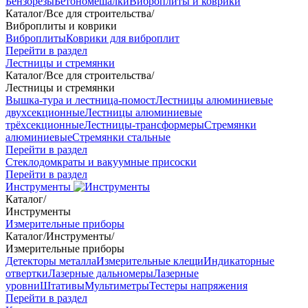
Бензорезы
Бетономешалки
Виброплиты и коврики
Каталог
/
Все для строительства
/
Виброплиты и коврики
Виброплиты
Коврики для виброплит
Перейти в раздел
Лестницы и стремянки
Каталог
/
Все для строительства
/
Лестницы и стремянки
Вышка-тура и лестница-помост
Лестницы алюминиевые
двухсекционные
Лестницы алюминиевые
трёхсекционные
Лестницы-трансформеры
Стремянки
алюминиевые
Стремянки стальные
Перейти в раздел
Стеклодомкраты и вакуумные присоски
Перейти в раздел
Инструменты
Каталог
/
Инструменты
Измерительные приборы
Каталог
/
Инструменты
/
Измерительные приборы
Детекторы металла
Измерительные клещи
Индикаторные
отвертки
Лазерные дальномеры
Лазерные
уровни
Штативы
Мультиметры
Тестеры напряжения
Перейти в раздел