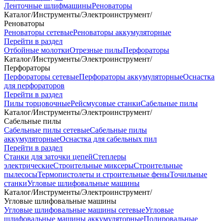
Ленточные шлифмашины
Реноваторы
Каталог
/
Инструменты
/
Электроинструмент
/
Реноваторы
Реноваторы сетевые
Реноваторы аккумуляторные
Перейти в раздел
Отбойные молотки
Отрезные пилы
Перфораторы
Каталог
/
Инструменты
/
Электроинструмент
/
Перфораторы
Перфораторы сетевые
Перфораторы аккумуляторные
Оснастка
для перфораторов
Перейти в раздел
Пилы торцовочные
Рейсмусовые станки
Сабельные пилы
Каталог
/
Инструменты
/
Электроинструмент
/
Сабельные пилы
Сабельные пилы сетевые
Сабельные пилы
аккумуляторные
Оснастка для сабельных пил
Перейти в раздел
Станки для заточки цепей
Степлеры
электрические
Строительные миксеры
Строительные
пылесосы
Термопистолеты и строительные фены
Точильные
станки
Угловые шлифовальные машины
Каталог
/
Инструменты
/
Электроинструмент
/
Угловые шлифовальные машины
Угловые шлифовальные машины сетевые
Угловые
шлифовальные машины аккумуляторные
Полировальные