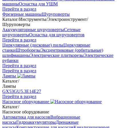
машины
Оснастка для УШМ
Перейти в раздел
Фрезерные машины
Шуруповерты
Каталог
/
Инструменты
/
Электроинструмент
/
Шуруповерты
Аккумуляторные шуруповерты
Сетевые
шуруповерты
Оснастка для шуруповертов
Перейти в раздел
Циркулярные (дисковые) пилы
Циркулярные
станки
Штроборезы
Эксцентриковые (орбитальные)
шлифмашины
Электрические плиткорезы
Электрические
рубанки
Перейти в раздел
Перейти в раздел
Лампы
Каталог
/
Лампы
GX53
GU5.3
Е14
Е27
Перейти в раздел
Насосное оборудование
Каталог
/
Насосное оборудование
Автоматика для насосов
Вибрационные
насосы
Гидроаккумуляторы
Дренажные
насосы
Комплектующие для насосов
Канализационные