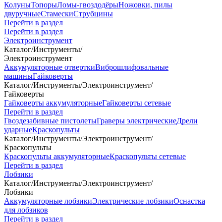
Колуны
Топоры
Ломы-гвоздодёры
Ножовки, пилы
двуручные
Стамески
Струбцины
Перейти в раздел
Перейти в раздел
Электроинструмент
Каталог
/
Инструменты
/
Электроинструмент
Аккумуляторные отвертки
Виброшлифовальные
машины
Гайковерты
Каталог
/
Инструменты
/
Электроинструмент
/
Гайковерты
Гайковерты аккумуляторные
Гайковерты сетевые
Перейти в раздел
Гвоздезабивные пистолеты
Граверы электрические
Дрели
ударные
Краскопульты
Каталог
/
Инструменты
/
Электроинструмент
/
Краскопульты
Краскопульты аккумуляторные
Краскопульты сетевые
Перейти в раздел
Лобзики
Каталог
/
Инструменты
/
Электроинструмент
/
Лобзики
Аккумуляторные лобзики
Электрические лобзики
Оснастка
для лобзиков
Перейти в раздел