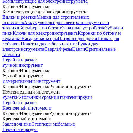
Комплектующие для электроинструмента
Каталог
/
Инструменты
/
Комплектующие для электроинструмента
Вилки и розетки
Мешки для строительных
пылесосов
Аккумуляторы для электроинструмента и
техники
Биты
Буры по бетону
Зарядные устройства
Зубила и
пики
Ключи для электроинструмента
Коронки по бетону и
керамике
Насадки-миксеры
Патроны для дрели
Пилки для
лобзиков
Полотна для сабельных пил
Ручки для
электроинструмента
Сверла
Фрезы
Цанги
Оригинальные
запчасти
Перейти в раздел
Ручной инструмент
Каталог
/
Инструменты
/
Ручной инструмент
Измерительный инструмент
Каталог
/
Инструменты
/
Ручной инструмент
/
Измерительный инструмент
Рулетки
Угольники
Уровни
Штангенциркули
Перейти в раздел
Крепежный инструмент
Каталог
/
Инструменты
/
Ручной инструмент
/
Крепежный инструмент
Заклепочники
Степлеры мебельные
Перейти в раздел