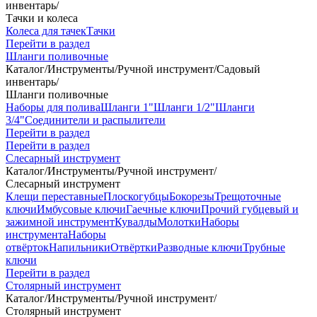
инвентарь
/
Тачки и колеса
Колеса для тачек
Тачки
Перейти в раздел
Шланги поливочные
Каталог
/
Инструменты
/
Ручной инструмент
/
Садовый
инвентарь
/
Шланги поливочные
Наборы для полива
Шланги 1"
Шланги 1/2"
Шланги
3/4"
Соединители и распылители
Перейти в раздел
Перейти в раздел
Слесарный инструмент
Каталог
/
Инструменты
/
Ручной инструмент
/
Слесарный инструмент
Клещи переставные
Плоскогубцы
Бокорезы
Трещоточные
ключи
Имбусовые ключи
Гаечные ключи
Прочий губцевый и
зажимной инструмент
Кувалды
Молотки
Наборы
инструмента
Наборы
отвёрток
Напильники
Отвёртки
Разводные ключи
Трубные
ключи
Перейти в раздел
Столярный инструмент
Каталог
/
Инструменты
/
Ручной инструмент
/
Столярный инструмент