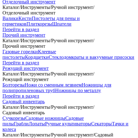
Отделочный инструмент
Каталог
/
Инструменты
/
Ручной инструмент
/
Отделочный инструмент
Валики
Кисти
Пистолеты для пены и
герметиков
Плиткорезы
Шпатели
Перейти в раздел
Прочий инструмент
Каталог
/
Инструменты
/
Ручной инструмент
/
Прочий инструмент
Газовые горелки
Клеевые
пистолеты
Кордщетки
Стеклодомкраты и вакуумные присоски
Перейти в раздел
Режущий инструмент
Каталог
/
Инструменты
/
Ручной инструмент
/
Режущий инструмент
Болторезы
Ножи со сменным лезвием
Ножницы для
полипропиленовых труб
Ножницы по металлу
Перейти в раздел
Садовый инвентарь
Каталог
/
Инструменты
/
Ручной инструмент
/
Садовый инвентарь
Сучкорезы
Садовые ножницы
Садовые
пилы
Грабли
Лопаты
Ручные культиваторы
Секаторы
Тачки и
колеса
Каталог
/
Инструменты
/
Ручной инструмент
/
Садовый