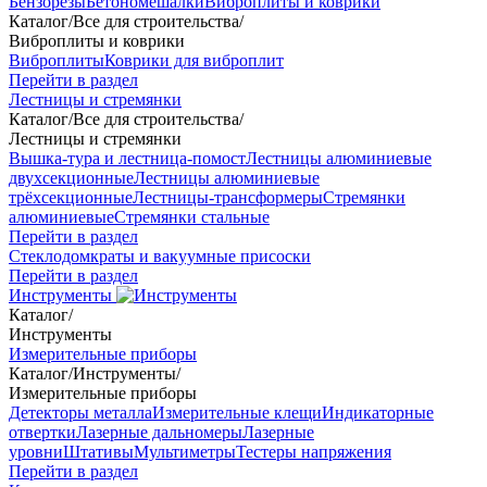
Бензорезы
Бетономешалки
Виброплиты и коврики
Каталог
/
Все для строительства
/
Виброплиты и коврики
Виброплиты
Коврики для виброплит
Перейти в раздел
Лестницы и стремянки
Каталог
/
Все для строительства
/
Лестницы и стремянки
Вышка-тура и лестница-помост
Лестницы алюминиевые
двухсекционные
Лестницы алюминиевые
трёхсекционные
Лестницы-трансформеры
Стремянки
алюминиевые
Стремянки стальные
Перейти в раздел
Стеклодомкраты и вакуумные присоски
Перейти в раздел
Инструменты
Каталог
/
Инструменты
Измерительные приборы
Каталог
/
Инструменты
/
Измерительные приборы
Детекторы металла
Измерительные клещи
Индикаторные
отвертки
Лазерные дальномеры
Лазерные
уровни
Штативы
Мультиметры
Тестеры напряжения
Перейти в раздел