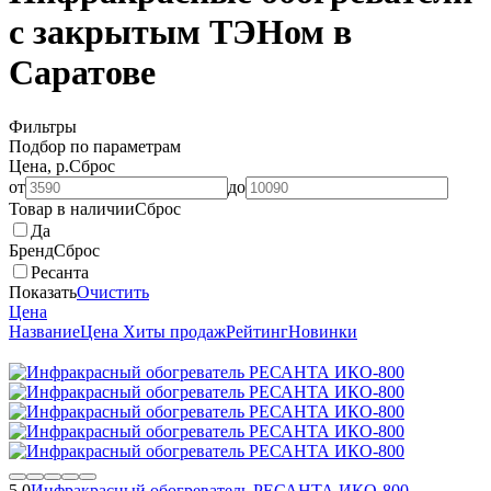
с закрытым ТЭНом в
Саратове
Фильтры
Подбор по параметрам
Цена, р.
Сброс
от
до
Товар в наличии
Сброс
Да
Бренд
Сброс
Ресанта
Показать
Очистить
Цена
Название
Цена
Хиты продаж
Рейтинг
Новинки
5.0
Инфракрасный обогреватель РЕСАНТА ИКО-800