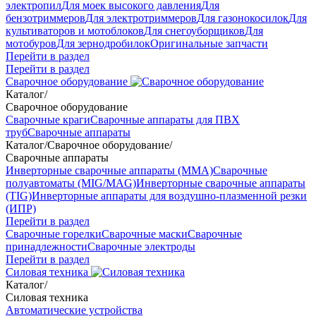
электропил
Для моек высокого давления
Для
бензотриммеров
Для электротриммеров
Для газонокосилок
Для
культиваторов и мотоблоков
Для снегоуборщиков
Для
мотобуров
Для зернодробилок
Оригинальные запчасти
Перейти в раздел
Перейти в раздел
Сварочное оборудование
Каталог
/
Сварочное оборудование
Сварочные краги
Сварочные аппараты для ПВХ
труб
Сварочные аппараты
Каталог
/
Сварочное оборудование
/
Сварочные аппараты
Инверторные сварочные аппараты (ММА)
Сварочные
полуавтоматы (MIG/MAG)
Инверторные сварочные аппараты
(TIG)
Инверторные аппараты для воздушно-плазменной резки
(ИПР)
Перейти в раздел
Сварочные горелки
Сварочные маски
Сварочные
принадлежности
Сварочные электроды
Перейти в раздел
Силовая техника
Каталог
/
Силовая техника
Автоматические устройства