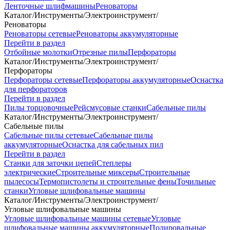
Ленточные шлифмашины
Реноваторы
Каталог
/
Инструменты
/
Электроинструмент
/
Реноваторы
Реноваторы сетевые
Реноваторы аккумуляторные
Перейти в раздел
Отбойные молотки
Отрезные пилы
Перфораторы
Каталог
/
Инструменты
/
Электроинструмент
/
Перфораторы
Перфораторы сетевые
Перфораторы аккумуляторные
Оснастка
для перфораторов
Перейти в раздел
Пилы торцовочные
Рейсмусовые станки
Сабельные пилы
Каталог
/
Инструменты
/
Электроинструмент
/
Сабельные пилы
Сабельные пилы сетевые
Сабельные пилы
аккумуляторные
Оснастка для сабельных пил
Перейти в раздел
Станки для заточки цепей
Степлеры
электрические
Строительные миксеры
Строительные
пылесосы
Термопистолеты и строительные фены
Точильные
станки
Угловые шлифовальные машины
Каталог
/
Инструменты
/
Электроинструмент
/
Угловые шлифовальные машины
Угловые шлифовальные машины сетевые
Угловые
шлифовальные машины аккумуляторные
Полировальные