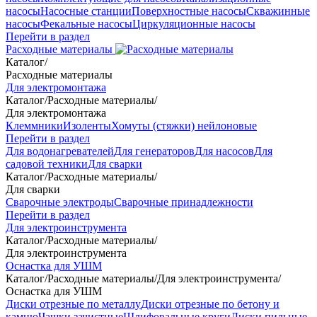
насосы
Насосные станции
Поверхностные насосы
Скважинные
насосы
Фекальные насосы
Циркуляционные насосы
Перейти в раздел
Расходные материалы
Каталог
/
Расходные материалы
Для электромонтажа
Каталог
/
Расходные материалы
/
Для электромонтажа
Клеммники
Изоленты
Хомуты (стяжки) нейлоновые
Перейти в раздел
Для водонагревателей
Для генераторов
Для насосов
Для
садовой техники
Для сварки
Каталог
/
Расходные материалы
/
Для сварки
Сварочные электроды
Сварочные принадлежности
Перейти в раздел
Для электроинструмента
Каталог
/
Расходные материалы
/
Для электроинструмента
Оснастка для УШМ
Каталог
/
Расходные материалы
/
Для электроинструмента
/
Оснастка для УШМ
Диски отрезные по металлу
Диски отрезные по бетону и
камню
Чашки зачистные
Шлифовальные круги
Диски пильные