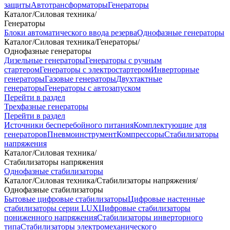
защиты
Автотрансформаторы
Генераторы
Каталог
/
Силовая техника
/
Генераторы
Блоки автоматического ввода резерва
Однофазные генераторы
Каталог
/
Силовая техника
/
Генераторы
/
Однофазные генераторы
Дизельные генераторы
Генераторы с ручным
стартером
Генераторы с электростартером
Инверторные
генераторы
Газовые генераторы
Двухтактные
генераторы
Генераторы с автозапуском
Перейти в раздел
Трехфазные генераторы
Перейти в раздел
Источники бесперебойного питания
Комплектующие для
генераторов
Пневмоинструмент
Компрессоры
Стабилизаторы
напряжения
Каталог
/
Силовая техника
/
Стабилизаторы напряжения
Однофазные стабилизаторы
Каталог
/
Силовая техника
/
Стабилизаторы напряжения
/
Однофазные стабилизаторы
Бытовые цифровые стабилизаторы
Цифровые настенные
стабилизаторы серии LUX
Цифровые стабилизаторы
пониженного напряжения
Стабилизаторы инверторного
типа
Стабилизаторы электромеханического