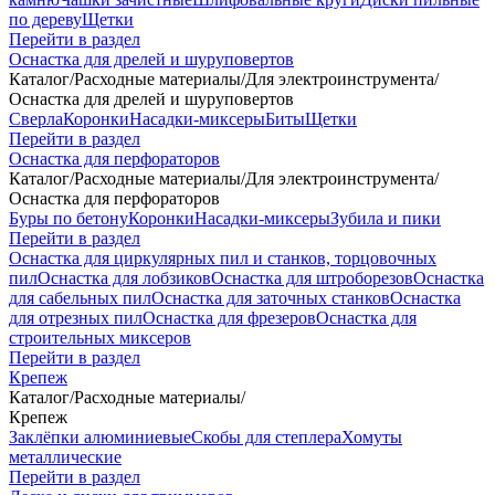
по дереву
Щетки
Перейти в раздел
Оснастка для дрелей и шуруповертов
Каталог
/
Расходные материалы
/
Для электроинструмента
/
Оснастка для дрелей и шуруповертов
Сверла
Коронки
Насадки-миксеры
Биты
Щетки
Перейти в раздел
Оснастка для перфораторов
Каталог
/
Расходные материалы
/
Для электроинструмента
/
Оснастка для перфораторов
Буры по бетону
Коронки
Насадки-миксеры
Зубила и пики
Перейти в раздел
Оснастка для циркулярных пил и станков, торцовочных
пил
Оснастка для лобзиков
Оснастка для штроборезов
Оснастка
для сабельных пил
Оснастка для заточных станков
Оснастка
для отрезных пил
Оснастка для фрезеров
Оснастка для
строительных миксеров
Перейти в раздел
Крепеж
Каталог
/
Расходные материалы
/
Крепеж
Заклёпки алюминиевые
Скобы для степлера
Хомуты
металлические
Перейти в раздел