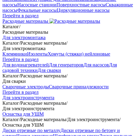
насосы
Насосные станции
Поверхностные насосы
Скважинные
насосы
Фекальные насосы
Циркуляционные насосы
Перейти в раздел
Расходные материалы
Каталог
/
Расходные материалы
Для электромонтажа
Каталог
/
Расходные материалы
/
Для электромонтажа
Клеммники
Изоленты
Хомуты (стяжки) нейлоновые
Перейти в раздел
Для водонагревателей
Для генераторов
Для насосов
Для
садовой техники
Для сварки
Каталог
/
Расходные материалы
/
Для сварки
Сварочные электроды
Сварочные принадлежности
Перейти в раздел
Для электроинструмента
Каталог
/
Расходные материалы
/
Для электроинструмента
Оснастка для УШМ
Каталог
/
Расходные материалы
/
Для электроинструмента
/
Оснастка для УШМ
Диски отрезные по металлу
Диски отрезные по бетону и
камню
Чашки зачистные
Шлифовальные круги
Диски пильные