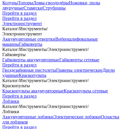
Колуны
Топоры
Ломы-гвоздодёры
Ножовки, пилы
двуручные
Стамески
Струбцины
Перейти в раздел
Перейти в раздел
Электроинструмент
Каталог
/
Инструменты
/
Электроинструмент
Аккумуляторные отвертки
Виброшлифовальные
машины
Гайковерты
Каталог
/
Инструменты
/
Электроинструмент
/
Гайковерты
Гайковерты аккумуляторные
Гайковерты сетевые
Перейти в раздел
Гвоздезабивные пистолеты
Граверы электрические
Дрели
ударные
Краскопульты
Каталог
/
Инструменты
/
Электроинструмент
/
Краскопульты
Краскопульты аккумуляторные
Краскопульты сетевые
Перейти в раздел
Лобзики
Каталог
/
Инструменты
/
Электроинструмент
/
Лобзики
Аккумуляторные лобзики
Электрические лобзики
Оснастка
для лобзиков
Перейти в раздел