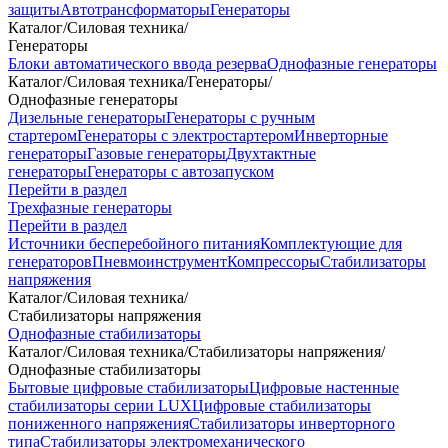
защиты
Автотрансформаторы
Генераторы
Каталог
/
Силовая техника
/
Генераторы
Блоки автоматического ввода резерва
Однофазные генераторы
Каталог
/
Силовая техника
/
Генераторы
/
Однофазные генераторы
Дизельные генераторы
Генераторы с ручным
стартером
Генераторы с электростартером
Инверторные
генераторы
Газовые генераторы
Двухтактные
генераторы
Генераторы с автозапуском
Перейти в раздел
Трехфазные генераторы
Перейти в раздел
Источники бесперебойного питания
Комплектующие для
генераторов
Пневмоинструмент
Компрессоры
Стабилизаторы
напряжения
Каталог
/
Силовая техника
/
Стабилизаторы напряжения
Однофазные стабилизаторы
Каталог
/
Силовая техника
/
Стабилизаторы напряжения
/
Однофазные стабилизаторы
Бытовые цифровые стабилизаторы
Цифровые настенные
стабилизаторы серии LUX
Цифровые стабилизаторы
пониженного напряжения
Стабилизаторы инверторного
типа
Стабилизаторы электромеханического