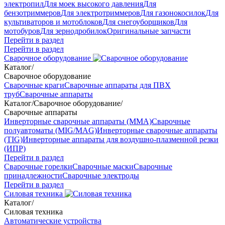
электропил
Для моек высокого давления
Для
бензотриммеров
Для электротриммеров
Для газонокосилок
Для
культиваторов и мотоблоков
Для снегоуборщиков
Для
мотобуров
Для зернодробилок
Оригинальные запчасти
Перейти в раздел
Перейти в раздел
Сварочное оборудование
Каталог
/
Сварочное оборудование
Сварочные краги
Сварочные аппараты для ПВХ
труб
Сварочные аппараты
Каталог
/
Сварочное оборудование
/
Сварочные аппараты
Инверторные сварочные аппараты (ММА)
Сварочные
полуавтоматы (MIG/MAG)
Инверторные сварочные аппараты
(TIG)
Инверторные аппараты для воздушно-плазменной резки
(ИПР)
Перейти в раздел
Сварочные горелки
Сварочные маски
Сварочные
принадлежности
Сварочные электроды
Перейти в раздел
Силовая техника
Каталог
/
Силовая техника
Автоматические устройства