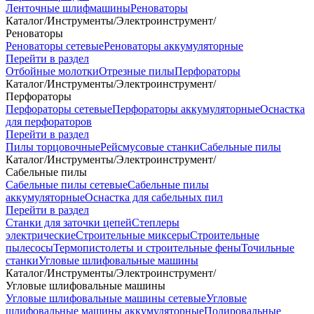
Ленточные шлифмашины
Реноваторы
Каталог
/
Инструменты
/
Электроинструмент
/
Реноваторы
Реноваторы сетевые
Реноваторы аккумуляторные
Перейти в раздел
Отбойные молотки
Отрезные пилы
Перфораторы
Каталог
/
Инструменты
/
Электроинструмент
/
Перфораторы
Перфораторы сетевые
Перфораторы аккумуляторные
Оснастка
для перфораторов
Перейти в раздел
Пилы торцовочные
Рейсмусовые станки
Сабельные пилы
Каталог
/
Инструменты
/
Электроинструмент
/
Сабельные пилы
Сабельные пилы сетевые
Сабельные пилы
аккумуляторные
Оснастка для сабельных пил
Перейти в раздел
Станки для заточки цепей
Степлеры
электрические
Строительные миксеры
Строительные
пылесосы
Термопистолеты и строительные фены
Точильные
станки
Угловые шлифовальные машины
Каталог
/
Инструменты
/
Электроинструмент
/
Угловые шлифовальные машины
Угловые шлифовальные машины сетевые
Угловые
шлифовальные машины аккумуляторные
Полировальные