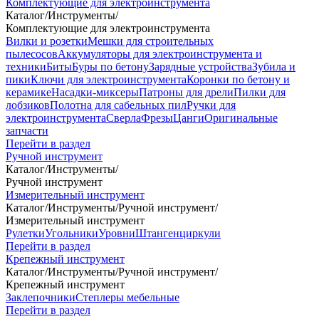
Комплектующие для электроинструмента
Каталог
/
Инструменты
/
Комплектующие для электроинструмента
Вилки и розетки
Мешки для строительных
пылесосов
Аккумуляторы для электроинструмента и
техники
Биты
Буры по бетону
Зарядные устройства
Зубила и
пики
Ключи для электроинструмента
Коронки по бетону и
керамике
Насадки-миксеры
Патроны для дрели
Пилки для
лобзиков
Полотна для сабельных пил
Ручки для
электроинструмента
Сверла
Фрезы
Цанги
Оригинальные
запчасти
Перейти в раздел
Ручной инструмент
Каталог
/
Инструменты
/
Ручной инструмент
Измерительный инструмент
Каталог
/
Инструменты
/
Ручной инструмент
/
Измерительный инструмент
Рулетки
Угольники
Уровни
Штангенциркули
Перейти в раздел
Крепежный инструмент
Каталог
/
Инструменты
/
Ручной инструмент
/
Крепежный инструмент
Заклепочники
Степлеры мебельные
Перейти в раздел