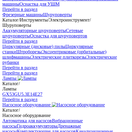
машины
Оснастка для УШМ
Перейти в раздел
Фрезерные машины
Шуруповерты
Каталог
/
Инструменты
/
Электроинструмент
/
Шуруповерты
Аккумуляторные шуруповерты
Сетевые
шуруповерты
Оснастка для шуруповертов
Перейти в раздел
Циркулярные (дисковые) пилы
Циркулярные
станки
Штроборезы
Эксцентриковые (орбитальные)
шлифмашины
Электрические плиткорезы
Электрические
рубанки
Перейти в раздел
Перейти в раздел
Лампы
Каталог
/
Лампы
GX53
GU5.3
Е14
Е27
Перейти в раздел
Насосное оборудование
Каталог
/
Насосное оборудование
Автоматика для насосов
Вибрационные
насосы
Гидроаккумуляторы
Дренажные
насосы
Комплектующие для насосов
Канализационные