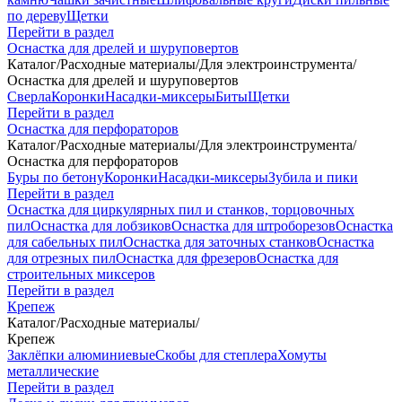
по дереву
Щетки
Перейти в раздел
Оснастка для дрелей и шуруповертов
Каталог
/
Расходные материалы
/
Для электроинструмента
/
Оснастка для дрелей и шуруповертов
Сверла
Коронки
Насадки-миксеры
Биты
Щетки
Перейти в раздел
Оснастка для перфораторов
Каталог
/
Расходные материалы
/
Для электроинструмента
/
Оснастка для перфораторов
Буры по бетону
Коронки
Насадки-миксеры
Зубила и пики
Перейти в раздел
Оснастка для циркулярных пил и станков, торцовочных
пил
Оснастка для лобзиков
Оснастка для штроборезов
Оснастка
для сабельных пил
Оснастка для заточных станков
Оснастка
для отрезных пил
Оснастка для фрезеров
Оснастка для
строительных миксеров
Перейти в раздел
Крепеж
Каталог
/
Расходные материалы
/
Крепеж
Заклёпки алюминиевые
Скобы для степлера
Хомуты
металлические
Перейти в раздел