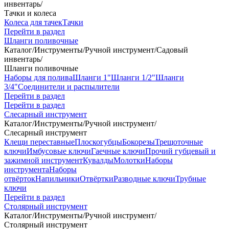
инвентарь
/
Тачки и колеса
Колеса для тачек
Тачки
Перейти в раздел
Шланги поливочные
Каталог
/
Инструменты
/
Ручной инструмент
/
Садовый
инвентарь
/
Шланги поливочные
Наборы для полива
Шланги 1"
Шланги 1/2"
Шланги
3/4"
Соединители и распылители
Перейти в раздел
Перейти в раздел
Слесарный инструмент
Каталог
/
Инструменты
/
Ручной инструмент
/
Слесарный инструмент
Клещи переставные
Плоскогубцы
Бокорезы
Трещоточные
ключи
Имбусовые ключи
Гаечные ключи
Прочий губцевый и
зажимной инструмент
Кувалды
Молотки
Наборы
инструмента
Наборы
отвёрток
Напильники
Отвёртки
Разводные ключи
Трубные
ключи
Перейти в раздел
Столярный инструмент
Каталог
/
Инструменты
/
Ручной инструмент
/
Столярный инструмент