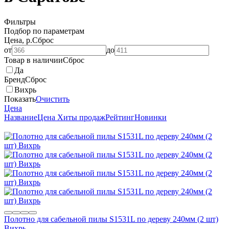
Фильтры
Подбор по параметрам
Цена, р.
Сброс
от
до
Товар в наличии
Сброс
Да
Бренд
Сброс
Вихрь
Показать
Очистить
Цена
Название
Цена
Хиты продаж
Рейтинг
Новинки
Полотно для сабельной пилы S1531L по дереву 240мм (2 шт)
Вихрь