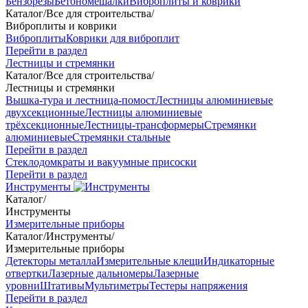
Бензорезы
Бетономешалки
Виброплиты и коврики
Каталог
/
Все для строительства
/
Виброплиты и коврики
Виброплиты
Коврики для виброплит
Перейти в раздел
Лестницы и стремянки
Каталог
/
Все для строительства
/
Лестницы и стремянки
Вышка-тура и лестница-помост
Лестницы алюминиевые
двухсекционные
Лестницы алюминиевые
трёхсекционные
Лестницы-трансформеры
Стремянки
алюминиевые
Стремянки стальные
Перейти в раздел
Стеклодомкраты и вакуумные присоски
Перейти в раздел
Инструменты
Каталог
/
Инструменты
Измерительные приборы
Каталог
/
Инструменты
/
Измерительные приборы
Детекторы металла
Измерительные клещи
Индикаторные
отвертки
Лазерные дальномеры
Лазерные
уровни
Штативы
Мультиметры
Тестеры напряжения
Перейти в раздел