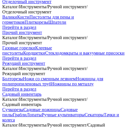
Отделочный инструмент
Каталог
/
Инструменты
/
Ручной инструмент
/
Отделочный инструмент
Валики
Кисти
Пистолеты для пены и
герметиков
Плиткорезы
Шпатели
Перейти в раздел
Прочий инструмент
Каталог
/
Инструменты
/
Ручной инструмент
/
Прочий инструмент
Газовые горелки
Клеевые
пистолеты
Кордщетки
Стеклодомкраты и вакуумные присоски
Перейти в раздел
Режущий инструмент
Каталог
/
Инструменты
/
Ручной инструмент
/
Режущий инструмент
Болторезы
Ножи со сменным лезвием
Ножницы для
полипропиленовых труб
Ножницы по металлу
Перейти в раздел
Садовый инвентарь
Каталог
/
Инструменты
/
Ручной инструмент
/
Садовый инвентарь
Сучкорезы
Садовые ножницы
Садовые
пилы
Грабли
Лопаты
Ручные культиваторы
Секаторы
Тачки и
колеса
Каталог
/
Инструменты
/
Ручной инструмент
/
Садовый