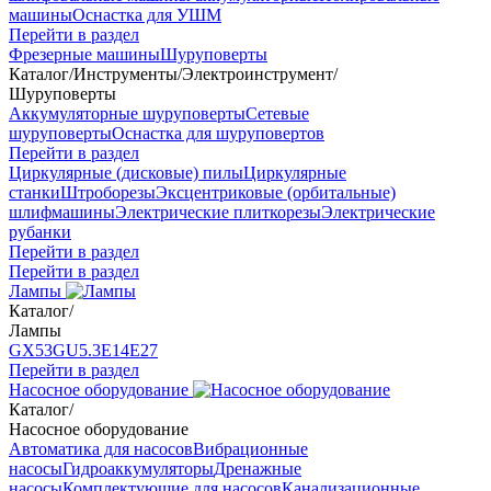
машины
Оснастка для УШМ
Перейти в раздел
Фрезерные машины
Шуруповерты
Каталог
/
Инструменты
/
Электроинструмент
/
Шуруповерты
Аккумуляторные шуруповерты
Сетевые
шуруповерты
Оснастка для шуруповертов
Перейти в раздел
Циркулярные (дисковые) пилы
Циркулярные
станки
Штроборезы
Эксцентриковые (орбитальные)
шлифмашины
Электрические плиткорезы
Электрические
рубанки
Перейти в раздел
Перейти в раздел
Лампы
Каталог
/
Лампы
GX53
GU5.3
Е14
Е27
Перейти в раздел
Насосное оборудование
Каталог
/
Насосное оборудование
Автоматика для насосов
Вибрационные
насосы
Гидроаккумуляторы
Дренажные
насосы
Комплектующие для насосов
Канализационные