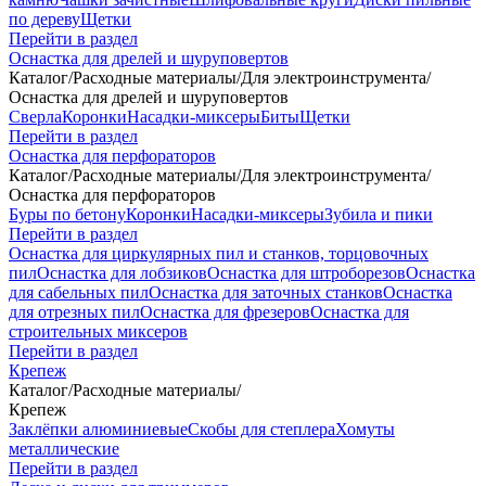
по дереву
Щетки
Перейти в раздел
Оснастка для дрелей и шуруповертов
Каталог
/
Расходные материалы
/
Для электроинструмента
/
Оснастка для дрелей и шуруповертов
Сверла
Коронки
Насадки-миксеры
Биты
Щетки
Перейти в раздел
Оснастка для перфораторов
Каталог
/
Расходные материалы
/
Для электроинструмента
/
Оснастка для перфораторов
Буры по бетону
Коронки
Насадки-миксеры
Зубила и пики
Перейти в раздел
Оснастка для циркулярных пил и станков, торцовочных
пил
Оснастка для лобзиков
Оснастка для штроборезов
Оснастка
для сабельных пил
Оснастка для заточных станков
Оснастка
для отрезных пил
Оснастка для фрезеров
Оснастка для
строительных миксеров
Перейти в раздел
Крепеж
Каталог
/
Расходные материалы
/
Крепеж
Заклёпки алюминиевые
Скобы для степлера
Хомуты
металлические
Перейти в раздел