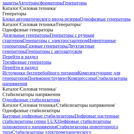
защиты
Автотрансформаторы
Генераторы
Каталог
/
Силовая техника
/
Генераторы
Блоки автоматического ввода резерва
Однофазные генераторы
Каталог
/
Силовая техника
/
Генераторы
/
Однофазные генераторы
Дизельные генераторы
Генераторы с ручным
стартером
Генераторы с электростартером
Инверторные
генераторы
Газовые генераторы
Двухтактные
генераторы
Генераторы с автозапуском
Перейти в раздел
Трехфазные генераторы
Перейти в раздел
Источники бесперебойного питания
Комплектующие для
генераторов
Пневмоинструмент
Компрессоры
Стабилизаторы
напряжения
Каталог
/
Силовая техника
/
Стабилизаторы напряжения
Однофазные стабилизаторы
Каталог
/
Силовая техника
/
Стабилизаторы напряжения
/
Однофазные стабилизаторы
Бытовые цифровые стабилизаторы
Цифровые настенные
стабилизаторы серии LUX
Цифровые стабилизаторы
пониженного напряжения
Стабилизаторы инверторного
типа
Стабилизаторы электромеханического