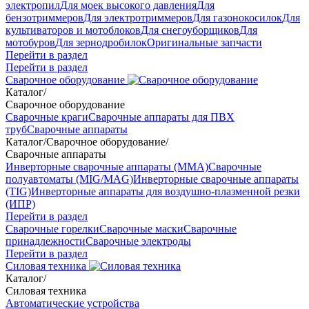
электропил
Для моек высокого давления
Для
бензотриммеров
Для электротриммеров
Для газонокосилок
Для
культиваторов и мотоблоков
Для снегоуборщиков
Для
мотобуров
Для зернодробилок
Оригинальные запчасти
Перейти в раздел
Перейти в раздел
Сварочное оборудование
Каталог
/
Сварочное оборудование
Сварочные краги
Сварочные аппараты для ПВХ
труб
Сварочные аппараты
Каталог
/
Сварочное оборудование
/
Сварочные аппараты
Инверторные сварочные аппараты (ММА)
Сварочные
полуавтоматы (MIG/MAG)
Инверторные сварочные аппараты
(TIG)
Инверторные аппараты для воздушно-плазменной резки
(ИПР)
Перейти в раздел
Сварочные горелки
Сварочные маски
Сварочные
принадлежности
Сварочные электроды
Перейти в раздел
Силовая техника
Каталог
/
Силовая техника
Автоматические устройства