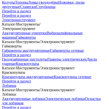
Колуны
Топоры
Ломы-гвоздодёры
Ножовки, пилы
двуручные
Стамески
Струбцины
Перейти в раздел
Перейти в раздел
Электроинструмент
Каталог
/
Инструменты
/
Электроинструмент
Аккумуляторные отвертки
Виброшлифовальные
машины
Гайковерты
Каталог
/
Инструменты
/
Электроинструмент
/
Гайковерты
Гайковерты аккумуляторные
Гайковерты сетевые
Перейти в раздел
Гвоздезабивные пистолеты
Граверы электрические
Дрели
ударные
Краскопульты
Каталог
/
Инструменты
/
Электроинструмент
/
Краскопульты
Краскопульты аккумуляторные
Краскопульты сетевые
Перейти в раздел
Лобзики
Каталог
/
Инструменты
/
Электроинструмент
/
Лобзики
Аккумуляторные лобзики
Электрические лобзики
Оснастка
для лобзиков
Перейти в раздел