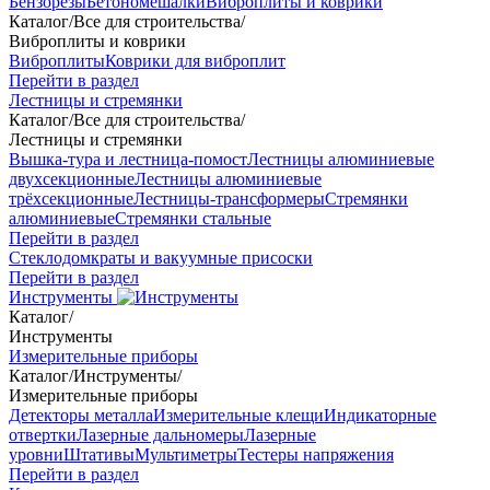
Бензорезы
Бетономешалки
Виброплиты и коврики
Каталог
/
Все для строительства
/
Виброплиты и коврики
Виброплиты
Коврики для виброплит
Перейти в раздел
Лестницы и стремянки
Каталог
/
Все для строительства
/
Лестницы и стремянки
Вышка-тура и лестница-помост
Лестницы алюминиевые
двухсекционные
Лестницы алюминиевые
трёхсекционные
Лестницы-трансформеры
Стремянки
алюминиевые
Стремянки стальные
Перейти в раздел
Стеклодомкраты и вакуумные присоски
Перейти в раздел
Инструменты
Каталог
/
Инструменты
Измерительные приборы
Каталог
/
Инструменты
/
Измерительные приборы
Детекторы металла
Измерительные клещи
Индикаторные
отвертки
Лазерные дальномеры
Лазерные
уровни
Штативы
Мультиметры
Тестеры напряжения
Перейти в раздел