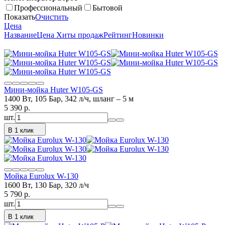
Профессиональный
Бытовой
Показать
Очистить
Цена
Название
Цена
Хиты продаж
Рейтинг
Новинки
Мини-мойка Huter W105-GS
1400 Вт, 105 Бар, 342 л/ч, шланг – 5 м
5 390
p.
шт.
В 1 клик
Мойка Eurolux W-130
1600 Вт, 130 Бар, 320 л/ч
5 790
p.
шт.
В 1 клик