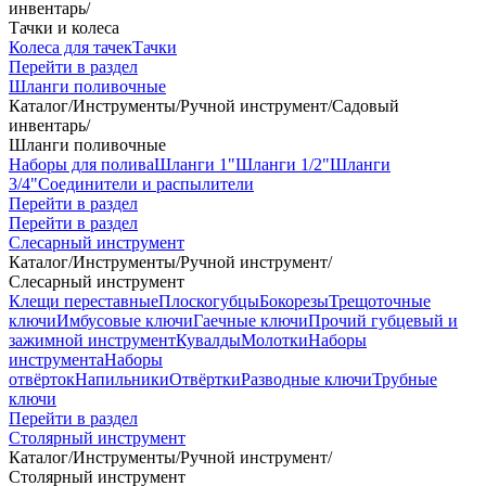
инвентарь
/
Тачки и колеса
Колеса для тачек
Тачки
Перейти в раздел
Шланги поливочные
Каталог
/
Инструменты
/
Ручной инструмент
/
Садовый
инвентарь
/
Шланги поливочные
Наборы для полива
Шланги 1"
Шланги 1/2"
Шланги
3/4"
Соединители и распылители
Перейти в раздел
Перейти в раздел
Слесарный инструмент
Каталог
/
Инструменты
/
Ручной инструмент
/
Слесарный инструмент
Клещи переставные
Плоскогубцы
Бокорезы
Трещоточные
ключи
Имбусовые ключи
Гаечные ключи
Прочий губцевый и
зажимной инструмент
Кувалды
Молотки
Наборы
инструмента
Наборы
отвёрток
Напильники
Отвёртки
Разводные ключи
Трубные
ключи
Перейти в раздел
Столярный инструмент
Каталог
/
Инструменты
/
Ручной инструмент
/
Столярный инструмент