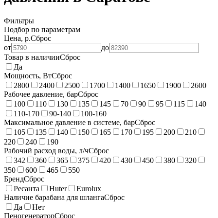
Фильтры
Подбор по параметрам
Цена, р.
Сброс
от
до
Товар в наличии
Сброс
Да
Мощность, Вт
Сброс
2800
2400
2500
1700
1400
1650
1900
2600
Рабочее давление, бар
Сброс
100
110
130
135
145
70
90
95
115
140
110-170
90-140
100-160
Максимальное давление в системе, бар
Сброс
105
135
140
150
165
170
195
200
210
220
240
190
Рабочий расход воды, л/ч
Сброс
342
360
365
375
420
430
450
380
320
350
600
465
550
Бренд
Сброс
Ресанта
Huter
Eurolux
Наличие барабана для шланга
Сброс
Да
Нет
Пеногенератор
Сброс