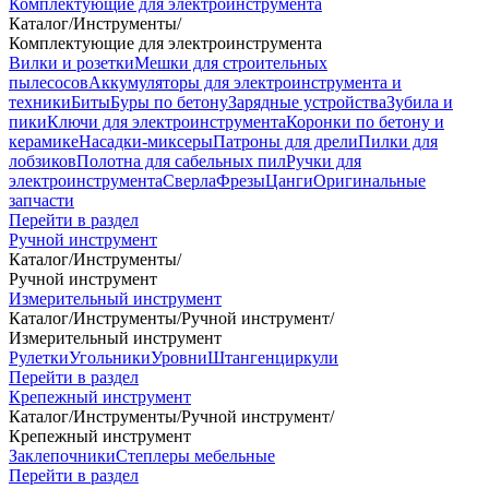
Комплектующие для электроинструмента
Каталог
/
Инструменты
/
Комплектующие для электроинструмента
Вилки и розетки
Мешки для строительных
пылесосов
Аккумуляторы для электроинструмента и
техники
Биты
Буры по бетону
Зарядные устройства
Зубила и
пики
Ключи для электроинструмента
Коронки по бетону и
керамике
Насадки-миксеры
Патроны для дрели
Пилки для
лобзиков
Полотна для сабельных пил
Ручки для
электроинструмента
Сверла
Фрезы
Цанги
Оригинальные
запчасти
Перейти в раздел
Ручной инструмент
Каталог
/
Инструменты
/
Ручной инструмент
Измерительный инструмент
Каталог
/
Инструменты
/
Ручной инструмент
/
Измерительный инструмент
Рулетки
Угольники
Уровни
Штангенциркули
Перейти в раздел
Крепежный инструмент
Каталог
/
Инструменты
/
Ручной инструмент
/
Крепежный инструмент
Заклепочники
Степлеры мебельные
Перейти в раздел