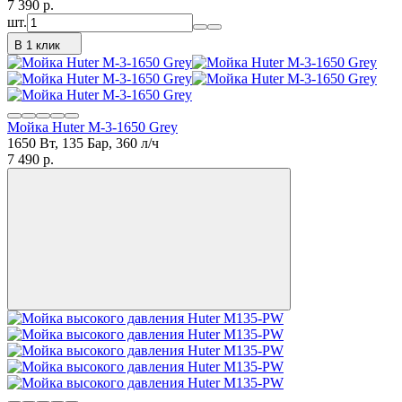
7 390
p.
шт.
В 1 клик
Мойка Huter M-3-1650 Grey
1650 Вт, 135 Бар, 360 л/ч
7 490
p.