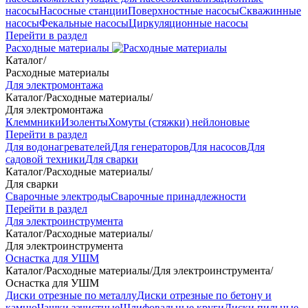
насосы
Насосные станции
Поверхностные насосы
Скважинные
насосы
Фекальные насосы
Циркуляционные насосы
Перейти в раздел
Расходные материалы
Каталог
/
Расходные материалы
Для электромонтажа
Каталог
/
Расходные материалы
/
Для электромонтажа
Клеммники
Изоленты
Хомуты (стяжки) нейлоновые
Перейти в раздел
Для водонагревателей
Для генераторов
Для насосов
Для
садовой техники
Для сварки
Каталог
/
Расходные материалы
/
Для сварки
Сварочные электроды
Сварочные принадлежности
Перейти в раздел
Для электроинструмента
Каталог
/
Расходные материалы
/
Для электроинструмента
Оснастка для УШМ
Каталог
/
Расходные материалы
/
Для электроинструмента
/
Оснастка для УШМ
Диски отрезные по металлу
Диски отрезные по бетону и
камню
Чашки зачистные
Шлифовальные круги
Диски пильные