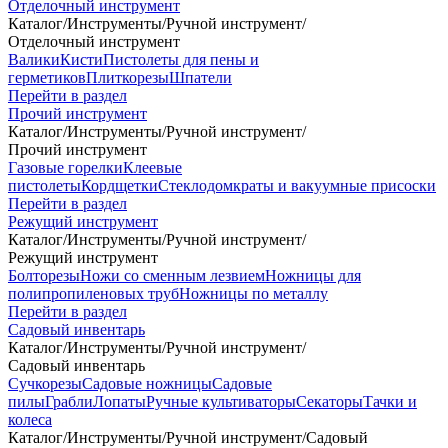
Отделочный инструмент
Каталог
/
Инструменты
/
Ручной инструмент
/
Отделочный инструмент
Валики
Кисти
Пистолеты для пены и
герметиков
Плиткорезы
Шпатели
Перейти в раздел
Прочий инструмент
Каталог
/
Инструменты
/
Ручной инструмент
/
Прочий инструмент
Газовые горелки
Клеевые
пистолеты
Кордщетки
Стеклодомкраты и вакуумные присоски
Перейти в раздел
Режущий инструмент
Каталог
/
Инструменты
/
Ручной инструмент
/
Режущий инструмент
Болторезы
Ножи со сменным лезвием
Ножницы для
полипропиленовых труб
Ножницы по металлу
Перейти в раздел
Садовый инвентарь
Каталог
/
Инструменты
/
Ручной инструмент
/
Садовый инвентарь
Сучкорезы
Садовые ножницы
Садовые
пилы
Грабли
Лопаты
Ручные культиваторы
Секаторы
Тачки и
колеса
Каталог
/
Инструменты
/
Ручной инструмент
/
Садовый