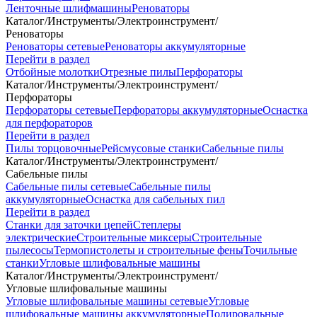
Ленточные шлифмашины
Реноваторы
Каталог
/
Инструменты
/
Электроинструмент
/
Реноваторы
Реноваторы сетевые
Реноваторы аккумуляторные
Перейти в раздел
Отбойные молотки
Отрезные пилы
Перфораторы
Каталог
/
Инструменты
/
Электроинструмент
/
Перфораторы
Перфораторы сетевые
Перфораторы аккумуляторные
Оснастка
для перфораторов
Перейти в раздел
Пилы торцовочные
Рейсмусовые станки
Сабельные пилы
Каталог
/
Инструменты
/
Электроинструмент
/
Сабельные пилы
Сабельные пилы сетевые
Сабельные пилы
аккумуляторные
Оснастка для сабельных пил
Перейти в раздел
Станки для заточки цепей
Степлеры
электрические
Строительные миксеры
Строительные
пылесосы
Термопистолеты и строительные фены
Точильные
станки
Угловые шлифовальные машины
Каталог
/
Инструменты
/
Электроинструмент
/
Угловые шлифовальные машины
Угловые шлифовальные машины сетевые
Угловые
шлифовальные машины аккумуляторные
Полировальные