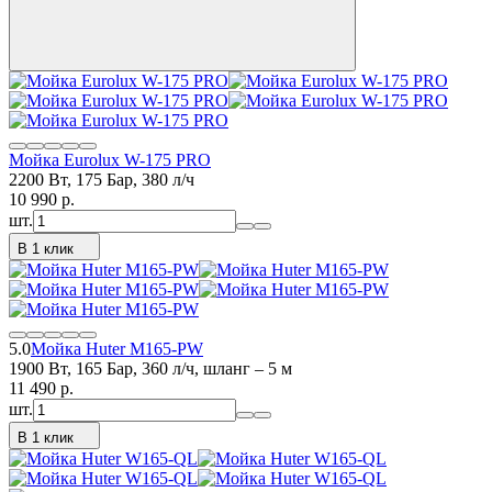
Мойка Eurolux W-175 PRO
2200 Вт, 175 Бар, 380 л/ч
10 990
p.
шт.
В 1 клик
5.0
Мойка Huter M165-PW
1900 Вт, 165 Бар, 360 л/ч, шланг – 5 м
11 490
p.
шт.
В 1 клик