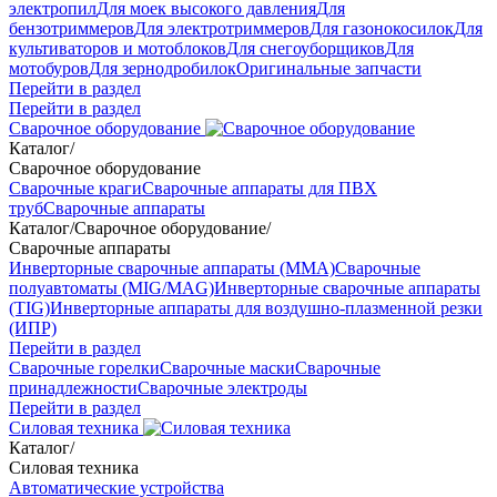
электропил
Для моек высокого давления
Для
бензотриммеров
Для электротриммеров
Для газонокосилок
Для
культиваторов и мотоблоков
Для снегоуборщиков
Для
мотобуров
Для зернодробилок
Оригинальные запчасти
Перейти в раздел
Перейти в раздел
Сварочное оборудование
Каталог
/
Сварочное оборудование
Сварочные краги
Сварочные аппараты для ПВХ
труб
Сварочные аппараты
Каталог
/
Сварочное оборудование
/
Сварочные аппараты
Инверторные сварочные аппараты (ММА)
Сварочные
полуавтоматы (MIG/MAG)
Инверторные сварочные аппараты
(TIG)
Инверторные аппараты для воздушно-плазменной резки
(ИПР)
Перейти в раздел
Сварочные горелки
Сварочные маски
Сварочные
принадлежности
Сварочные электроды
Перейти в раздел
Силовая техника
Каталог
/
Силовая техника
Автоматические устройства