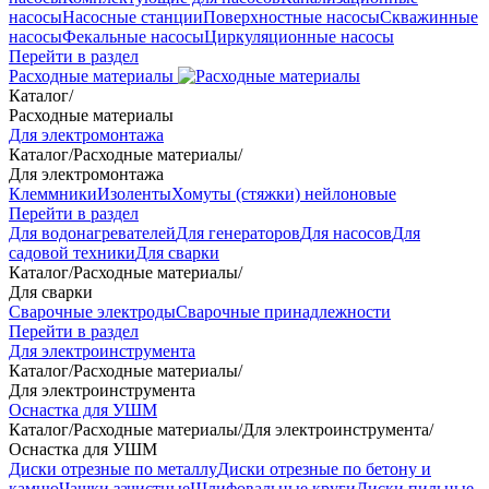
насосы
Насосные станции
Поверхностные насосы
Скважинные
насосы
Фекальные насосы
Циркуляционные насосы
Перейти в раздел
Расходные материалы
Каталог
/
Расходные материалы
Для электромонтажа
Каталог
/
Расходные материалы
/
Для электромонтажа
Клеммники
Изоленты
Хомуты (стяжки) нейлоновые
Перейти в раздел
Для водонагревателей
Для генераторов
Для насосов
Для
садовой техники
Для сварки
Каталог
/
Расходные материалы
/
Для сварки
Сварочные электроды
Сварочные принадлежности
Перейти в раздел
Для электроинструмента
Каталог
/
Расходные материалы
/
Для электроинструмента
Оснастка для УШМ
Каталог
/
Расходные материалы
/
Для электроинструмента
/
Оснастка для УШМ
Диски отрезные по металлу
Диски отрезные по бетону и
камню
Чашки зачистные
Шлифовальные круги
Диски пильные