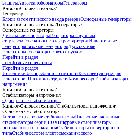
защиты
Автотрансформаторы
Генераторы
Каталог
/
Силовая техника
/
Генераторы
Блоки автоматического ввода резерва
Однофазные генераторы
Каталог
/
Силовая техника
/
Генераторы
/
Однофазные генераторы
Дизельные генераторы
Генераторы с ручным
стартером
Генераторы с электростартером
Инверторные
генераторы
Газовые генераторы
Двухтактные
генераторы
Генераторы с автозапуском
Перейти в раздел
Трехфазные генераторы
Перейти в раздел
Источники бесперебойного питания
Комплектующие для
генераторов
Пневмоинструмент
Компрессоры
Стабилизаторы
напряжения
Каталог
/
Силовая техника
/
Стабилизаторы напряжения
Однофазные стабилизаторы
Каталог
/
Силовая техника
/
Стабилизаторы напряжения
/
Однофазные стабилизаторы
Бытовые цифровые стабилизаторы
Цифровые настенные
стабилизаторы серии LUX
Цифровые стабилизаторы
пониженного напряжения
Стабилизаторы инверторного
типа
Стабилизаторы электромеханического