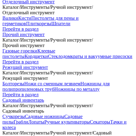
Отделочный инструмент
Каталог
/
Инструменты
/
Ручной инструмент
/
Отделочный инструмент
Валики
Кисти
Пистолеты для пены и
герметиков
Плиткорезы
Шпатели
Перейти в раздел
Прочий инструмент
Каталог
/
Инструменты
/
Ручной инструмент
/
Прочий инструмент
Газовые горелки
Клеевые
пистолеты
Кордщетки
Стеклодомкраты и вакуумные присоски
Перейти в раздел
Режущий инструмент
Каталог
/
Инструменты
/
Ручной инструмент
/
Режущий инструмент
Болторезы
Ножи со сменным лезвием
Ножницы для
полипропиленовых труб
Ножницы по металлу
Перейти в раздел
Садовый инвентарь
Каталог
/
Инструменты
/
Ручной инструмент
/
Садовый инвентарь
Сучкорезы
Садовые ножницы
Садовые
пилы
Грабли
Лопаты
Ручные культиваторы
Секаторы
Тачки и
колеса
Каталог
/
Инструменты
/
Ручной инструмент
/
Садовый