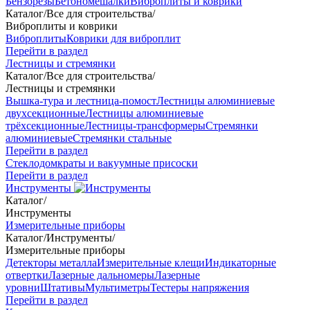
Бензорезы
Бетономешалки
Виброплиты и коврики
Каталог
/
Все для строительства
/
Виброплиты и коврики
Виброплиты
Коврики для виброплит
Перейти в раздел
Лестницы и стремянки
Каталог
/
Все для строительства
/
Лестницы и стремянки
Вышка-тура и лестница-помост
Лестницы алюминиевые
двухсекционные
Лестницы алюминиевые
трёхсекционные
Лестницы-трансформеры
Стремянки
алюминиевые
Стремянки стальные
Перейти в раздел
Стеклодомкраты и вакуумные присоски
Перейти в раздел
Инструменты
Каталог
/
Инструменты
Измерительные приборы
Каталог
/
Инструменты
/
Измерительные приборы
Детекторы металла
Измерительные клещи
Индикаторные
отвертки
Лазерные дальномеры
Лазерные
уровни
Штативы
Мультиметры
Тестеры напряжения
Перейти в раздел