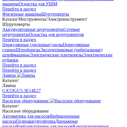
машины
Оснастка для УШМ
Перейти в раздел
Фрезерные машины
Шуруповерты
Каталог
/
Инструменты
/
Электроинструмент
/
Шуруповерты
Аккумуляторные шуруповерты
Сетевые
шуруповерты
Оснастка для шуруповертов
Перейти в раздел
Циркулярные (дисковые) пилы
Циркулярные
станки
Штроборезы
Эксцентриковые (орбитальные)
шлифмашины
Электрические плиткорезы
Электрические
рубанки
Перейти в раздел
Перейти в раздел
Лампы
Каталог
/
Лампы
GX53
GU5.3
Е14
Е27
Перейти в раздел
Насосное оборудование
Каталог
/
Насосное оборудование
Автоматика для насосов
Вибрационные
насосы
Гидроаккумуляторы
Дренажные
насосы
Комплектующие для насосов
Канализационные