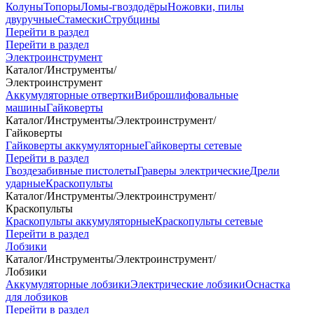
Колуны
Топоры
Ломы-гвоздодёры
Ножовки, пилы
двуручные
Стамески
Струбцины
Перейти в раздел
Перейти в раздел
Электроинструмент
Каталог
/
Инструменты
/
Электроинструмент
Аккумуляторные отвертки
Виброшлифовальные
машины
Гайковерты
Каталог
/
Инструменты
/
Электроинструмент
/
Гайковерты
Гайковерты аккумуляторные
Гайковерты сетевые
Перейти в раздел
Гвоздезабивные пистолеты
Граверы электрические
Дрели
ударные
Краскопульты
Каталог
/
Инструменты
/
Электроинструмент
/
Краскопульты
Краскопульты аккумуляторные
Краскопульты сетевые
Перейти в раздел
Лобзики
Каталог
/
Инструменты
/
Электроинструмент
/
Лобзики
Аккумуляторные лобзики
Электрические лобзики
Оснастка
для лобзиков
Перейти в раздел