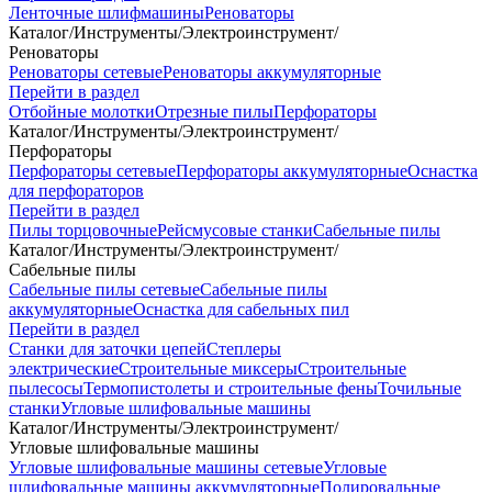
Ленточные шлифмашины
Реноваторы
Каталог
/
Инструменты
/
Электроинструмент
/
Реноваторы
Реноваторы сетевые
Реноваторы аккумуляторные
Перейти в раздел
Отбойные молотки
Отрезные пилы
Перфораторы
Каталог
/
Инструменты
/
Электроинструмент
/
Перфораторы
Перфораторы сетевые
Перфораторы аккумуляторные
Оснастка
для перфораторов
Перейти в раздел
Пилы торцовочные
Рейсмусовые станки
Сабельные пилы
Каталог
/
Инструменты
/
Электроинструмент
/
Сабельные пилы
Сабельные пилы сетевые
Сабельные пилы
аккумуляторные
Оснастка для сабельных пил
Перейти в раздел
Станки для заточки цепей
Степлеры
электрические
Строительные миксеры
Строительные
пылесосы
Термопистолеты и строительные фены
Точильные
станки
Угловые шлифовальные машины
Каталог
/
Инструменты
/
Электроинструмент
/
Угловые шлифовальные машины
Угловые шлифовальные машины сетевые
Угловые
шлифовальные машины аккумуляторные
Полировальные