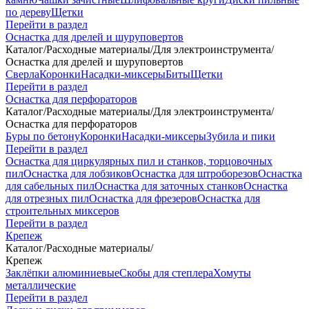
по дереву
Щетки
Перейти в раздел
Оснастка для дрелей и шуруповертов
Каталог
/
Расходные материалы
/
Для электроинструмента
/
Оснастка для дрелей и шуруповертов
Сверла
Коронки
Насадки-миксеры
Биты
Щетки
Перейти в раздел
Оснастка для перфораторов
Каталог
/
Расходные материалы
/
Для электроинструмента
/
Оснастка для перфораторов
Буры по бетону
Коронки
Насадки-миксеры
Зубила и пики
Перейти в раздел
Оснастка для циркулярных пил и станков, торцовочных
пил
Оснастка для лобзиков
Оснастка для штроборезов
Оснастка
для сабельных пил
Оснастка для заточных станков
Оснастка
для отрезных пил
Оснастка для фрезеров
Оснастка для
строительных миксеров
Перейти в раздел
Крепеж
Каталог
/
Расходные материалы
/
Крепеж
Заклёпки алюминиевые
Скобы для степлера
Хомуты
металлические
Перейти в раздел