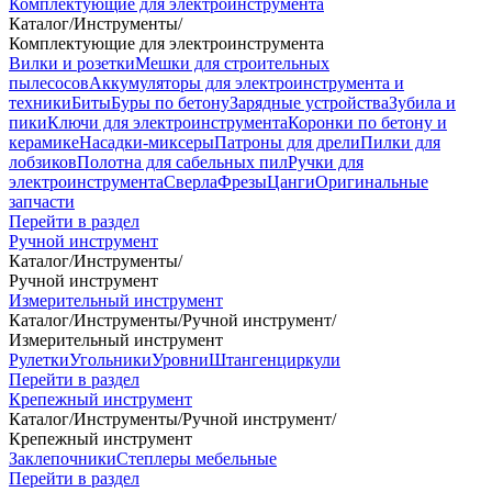
Комплектующие для электроинструмента
Каталог
/
Инструменты
/
Комплектующие для электроинструмента
Вилки и розетки
Мешки для строительных
пылесосов
Аккумуляторы для электроинструмента и
техники
Биты
Буры по бетону
Зарядные устройства
Зубила и
пики
Ключи для электроинструмента
Коронки по бетону и
керамике
Насадки-миксеры
Патроны для дрели
Пилки для
лобзиков
Полотна для сабельных пил
Ручки для
электроинструмента
Сверла
Фрезы
Цанги
Оригинальные
запчасти
Перейти в раздел
Ручной инструмент
Каталог
/
Инструменты
/
Ручной инструмент
Измерительный инструмент
Каталог
/
Инструменты
/
Ручной инструмент
/
Измерительный инструмент
Рулетки
Угольники
Уровни
Штангенциркули
Перейти в раздел
Крепежный инструмент
Каталог
/
Инструменты
/
Ручной инструмент
/
Крепежный инструмент
Заклепочники
Степлеры мебельные
Перейти в раздел