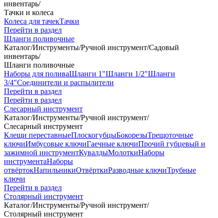
инвентарь
/
Тачки и колеса
Колеса для тачек
Тачки
Перейти в раздел
Шланги поливочные
Каталог
/
Инструменты
/
Ручной инструмент
/
Садовый
инвентарь
/
Шланги поливочные
Наборы для полива
Шланги 1"
Шланги 1/2"
Шланги
3/4"
Соединители и распылители
Перейти в раздел
Перейти в раздел
Слесарный инструмент
Каталог
/
Инструменты
/
Ручной инструмент
/
Слесарный инструмент
Клещи переставные
Плоскогубцы
Бокорезы
Трещоточные
ключи
Имбусовые ключи
Гаечные ключи
Прочий губцевый и
зажимной инструмент
Кувалды
Молотки
Наборы
инструмента
Наборы
отвёрток
Напильники
Отвёртки
Разводные ключи
Трубные
ключи
Перейти в раздел
Столярный инструмент
Каталог
/
Инструменты
/
Ручной инструмент
/
Столярный инструмент