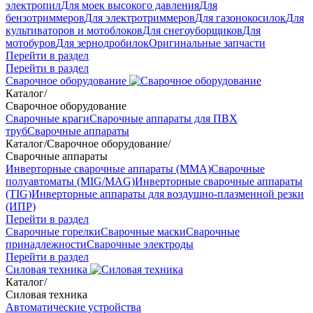
электропил
Для моек высокого давления
Для
бензотриммеров
Для электротриммеров
Для газонокосилок
Для
культиваторов и мотоблоков
Для снегоуборщиков
Для
мотобуров
Для зернодробилок
Оригинальные запчасти
Перейти в раздел
Перейти в раздел
Сварочное оборудование
Каталог
/
Сварочное оборудование
Сварочные краги
Сварочные аппараты для ПВХ
труб
Сварочные аппараты
Каталог
/
Сварочное оборудование
/
Сварочные аппараты
Инверторные сварочные аппараты (ММА)
Сварочные
полуавтоматы (MIG/MAG)
Инверторные сварочные аппараты
(TIG)
Инверторные аппараты для воздушно-плазменной резки
(ИПР)
Перейти в раздел
Сварочные горелки
Сварочные маски
Сварочные
принадлежности
Сварочные электроды
Перейти в раздел
Силовая техника
Каталог
/
Силовая техника
Автоматические устройства