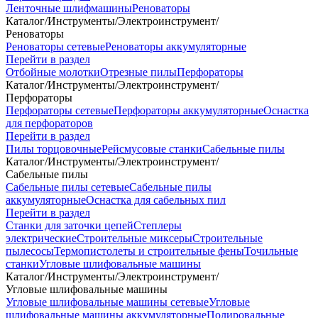
Ленточные шлифмашины
Реноваторы
Каталог
/
Инструменты
/
Электроинструмент
/
Реноваторы
Реноваторы сетевые
Реноваторы аккумуляторные
Перейти в раздел
Отбойные молотки
Отрезные пилы
Перфораторы
Каталог
/
Инструменты
/
Электроинструмент
/
Перфораторы
Перфораторы сетевые
Перфораторы аккумуляторные
Оснастка
для перфораторов
Перейти в раздел
Пилы торцовочные
Рейсмусовые станки
Сабельные пилы
Каталог
/
Инструменты
/
Электроинструмент
/
Сабельные пилы
Сабельные пилы сетевые
Сабельные пилы
аккумуляторные
Оснастка для сабельных пил
Перейти в раздел
Станки для заточки цепей
Степлеры
электрические
Строительные миксеры
Строительные
пылесосы
Термопистолеты и строительные фены
Точильные
станки
Угловые шлифовальные машины
Каталог
/
Инструменты
/
Электроинструмент
/
Угловые шлифовальные машины
Угловые шлифовальные машины сетевые
Угловые
шлифовальные машины аккумуляторные
Полировальные