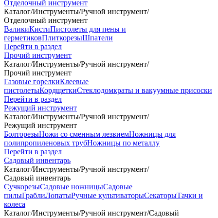
Отделочный инструмент
Каталог
/
Инструменты
/
Ручной инструмент
/
Отделочный инструмент
Валики
Кисти
Пистолеты для пены и
герметиков
Плиткорезы
Шпатели
Перейти в раздел
Прочий инструмент
Каталог
/
Инструменты
/
Ручной инструмент
/
Прочий инструмент
Газовые горелки
Клеевые
пистолеты
Кордщетки
Стеклодомкраты и вакуумные присоски
Перейти в раздел
Режущий инструмент
Каталог
/
Инструменты
/
Ручной инструмент
/
Режущий инструмент
Болторезы
Ножи со сменным лезвием
Ножницы для
полипропиленовых труб
Ножницы по металлу
Перейти в раздел
Садовый инвентарь
Каталог
/
Инструменты
/
Ручной инструмент
/
Садовый инвентарь
Сучкорезы
Садовые ножницы
Садовые
пилы
Грабли
Лопаты
Ручные культиваторы
Секаторы
Тачки и
колеса
Каталог
/
Инструменты
/
Ручной инструмент
/
Садовый