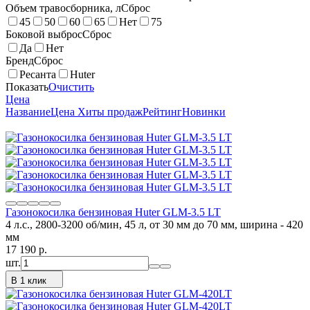
Объем травосборника, л
Сброс
45
50
60
65
Нет
75
Боковой выброс
Сброс
Да
Нет
Бренд
Сброс
Ресанта
Huter
Показать
Очистить
Цена
Название
Цена
Хиты продаж
Рейтинг
Новинки
Газонокосилка бензиновая Huter GLM-3.5 LT
4 л.с., 2800-3200 об/мин, 45 л, от 30 мм до 70 мм, ширина - 420
мм
17 190
p.
шт.
В 1 клик