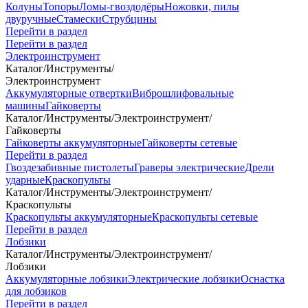
Колуны
Топоры
Ломы-гвоздодёры
Ножовки, пилы
двуручные
Стамески
Струбцины
Перейти в раздел
Перейти в раздел
Электроинструмент
Каталог
/
Инструменты
/
Электроинструмент
Аккумуляторные отвертки
Виброшлифовальные
машины
Гайковерты
Каталог
/
Инструменты
/
Электроинструмент
/
Гайковерты
Гайковерты аккумуляторные
Гайковерты сетевые
Перейти в раздел
Гвоздезабивные пистолеты
Граверы электрические
Дрели
ударные
Краскопульты
Каталог
/
Инструменты
/
Электроинструмент
/
Краскопульты
Краскопульты аккумуляторные
Краскопульты сетевые
Перейти в раздел
Лобзики
Каталог
/
Инструменты
/
Электроинструмент
/
Лобзики
Аккумуляторные лобзики
Электрические лобзики
Оснастка
для лобзиков
Перейти в раздел