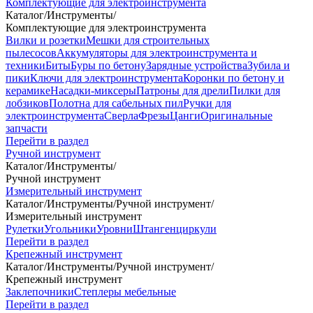
Комплектующие для электроинструмента
Каталог
/
Инструменты
/
Комплектующие для электроинструмента
Вилки и розетки
Мешки для строительных
пылесосов
Аккумуляторы для электроинструмента и
техники
Биты
Буры по бетону
Зарядные устройства
Зубила и
пики
Ключи для электроинструмента
Коронки по бетону и
керамике
Насадки-миксеры
Патроны для дрели
Пилки для
лобзиков
Полотна для сабельных пил
Ручки для
электроинструмента
Сверла
Фрезы
Цанги
Оригинальные
запчасти
Перейти в раздел
Ручной инструмент
Каталог
/
Инструменты
/
Ручной инструмент
Измерительный инструмент
Каталог
/
Инструменты
/
Ручной инструмент
/
Измерительный инструмент
Рулетки
Угольники
Уровни
Штангенциркули
Перейти в раздел
Крепежный инструмент
Каталог
/
Инструменты
/
Ручной инструмент
/
Крепежный инструмент
Заклепочники
Степлеры мебельные
Перейти в раздел