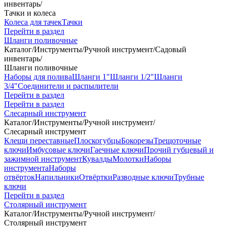
инвентарь
/
Тачки и колеса
Колеса для тачек
Тачки
Перейти в раздел
Шланги поливочные
Каталог
/
Инструменты
/
Ручной инструмент
/
Садовый
инвентарь
/
Шланги поливочные
Наборы для полива
Шланги 1"
Шланги 1/2"
Шланги
3/4"
Соединители и распылители
Перейти в раздел
Перейти в раздел
Слесарный инструмент
Каталог
/
Инструменты
/
Ручной инструмент
/
Слесарный инструмент
Клещи переставные
Плоскогубцы
Бокорезы
Трещоточные
ключи
Имбусовые ключи
Гаечные ключи
Прочий губцевый и
зажимной инструмент
Кувалды
Молотки
Наборы
инструмента
Наборы
отвёрток
Напильники
Отвёртки
Разводные ключи
Трубные
ключи
Перейти в раздел
Столярный инструмент
Каталог
/
Инструменты
/
Ручной инструмент
/
Столярный инструмент