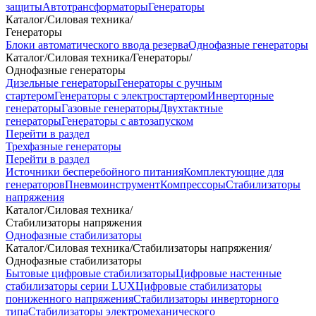
защиты
Автотрансформаторы
Генераторы
Каталог
/
Силовая техника
/
Генераторы
Блоки автоматического ввода резерва
Однофазные генераторы
Каталог
/
Силовая техника
/
Генераторы
/
Однофазные генераторы
Дизельные генераторы
Генераторы с ручным
стартером
Генераторы с электростартером
Инверторные
генераторы
Газовые генераторы
Двухтактные
генераторы
Генераторы с автозапуском
Перейти в раздел
Трехфазные генераторы
Перейти в раздел
Источники бесперебойного питания
Комплектующие для
генераторов
Пневмоинструмент
Компрессоры
Стабилизаторы
напряжения
Каталог
/
Силовая техника
/
Стабилизаторы напряжения
Однофазные стабилизаторы
Каталог
/
Силовая техника
/
Стабилизаторы напряжения
/
Однофазные стабилизаторы
Бытовые цифровые стабилизаторы
Цифровые настенные
стабилизаторы серии LUX
Цифровые стабилизаторы
пониженного напряжения
Стабилизаторы инверторного
типа
Стабилизаторы электромеханического