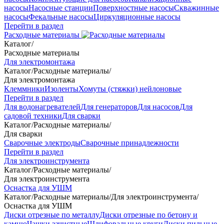
насосы
Насосные станции
Поверхностные насосы
Скважинные
насосы
Фекальные насосы
Циркуляционные насосы
Перейти в раздел
Расходные материалы
Каталог
/
Расходные материалы
Для электромонтажа
Каталог
/
Расходные материалы
/
Для электромонтажа
Клеммники
Изоленты
Хомуты (стяжки) нейлоновые
Перейти в раздел
Для водонагревателей
Для генераторов
Для насосов
Для
садовой техники
Для сварки
Каталог
/
Расходные материалы
/
Для сварки
Сварочные электроды
Сварочные принадлежности
Перейти в раздел
Для электроинструмента
Каталог
/
Расходные материалы
/
Для электроинструмента
Оснастка для УШМ
Каталог
/
Расходные материалы
/
Для электроинструмента
/
Оснастка для УШМ
Диски отрезные по металлу
Диски отрезные по бетону и
камню
Чашки зачистные
Шлифовальные круги
Диски пильные