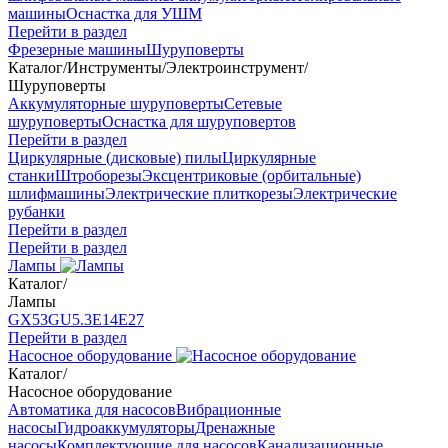
машины
Оснастка для УШМ
Перейти в раздел
Фрезерные машины
Шуруповерты
Каталог
/
Инструменты
/
Электроинструмент
/
Шуруповерты
Аккумуляторные шуруповерты
Сетевые
шуруповерты
Оснастка для шуруповертов
Перейти в раздел
Циркулярные (дисковые) пилы
Циркулярные
станки
Штроборезы
Эксцентриковые (орбитальные)
шлифмашины
Электрические плиткорезы
Электрические
рубанки
Перейти в раздел
Перейти в раздел
Лампы
Каталог
/
Лампы
GX53
GU5.3
Е14
Е27
Перейти в раздел
Насосное оборудование
Каталог
/
Насосное оборудование
Автоматика для насосов
Вибрационные
насосы
Гидроаккумуляторы
Дренажные
насосы
Комплектующие для насосов
Канализационные