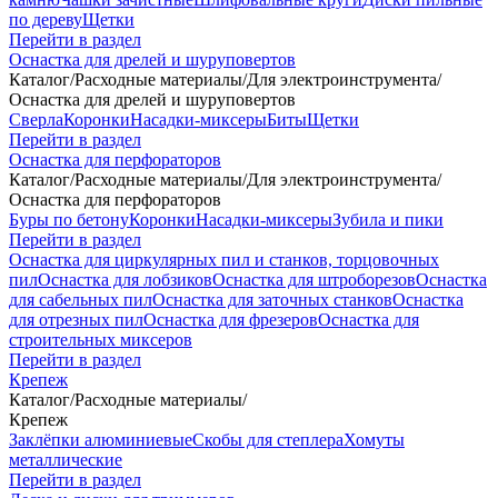
по дереву
Щетки
Перейти в раздел
Оснастка для дрелей и шуруповертов
Каталог
/
Расходные материалы
/
Для электроинструмента
/
Оснастка для дрелей и шуруповертов
Сверла
Коронки
Насадки-миксеры
Биты
Щетки
Перейти в раздел
Оснастка для перфораторов
Каталог
/
Расходные материалы
/
Для электроинструмента
/
Оснастка для перфораторов
Буры по бетону
Коронки
Насадки-миксеры
Зубила и пики
Перейти в раздел
Оснастка для циркулярных пил и станков, торцовочных
пил
Оснастка для лобзиков
Оснастка для штроборезов
Оснастка
для сабельных пил
Оснастка для заточных станков
Оснастка
для отрезных пил
Оснастка для фрезеров
Оснастка для
строительных миксеров
Перейти в раздел
Крепеж
Каталог
/
Расходные материалы
/
Крепеж
Заклёпки алюминиевые
Скобы для степлера
Хомуты
металлические
Перейти в раздел