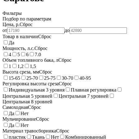
Фильтры
Подбор по параметрам
Цена, р.
Сброс
от
до
Товар в наличии
Сброс
Да
Мощность, л.с.
Сброс
4
5
6
7.0
Объем топливного бака, л
Сброс
1
1,2
1,5
Высота среза, мм
Сброс
15-65
25-70
25-75
30-70
40-95
Регулировка высоты среза
Сброс
Индивидуальная 3 уровня
Плавная регулировка
Центральная 5 уровней
Центральная 7 уровней
Центральная 8 уровней
Самоходная
Сброс
Да
Нет
Мульчирование
Сброс
Да
Нет
Материал травосборника
Сброс
пластик
Ткань
Нет
Комбинированный