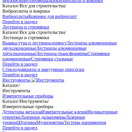
Бензорезы
Бетономешалки
Виброплиты и коврики
Каталог
/
Все для строительства
/
Виброплиты и коврики
Виброплиты
Коврики для виброплит
Перейти в раздел
Лестницы и стремянки
Каталог
/
Все для строительства
/
Лестницы и стремянки
Вышка-тура и лестница-помост
Лестницы алюминиевые
двухсекционные
Лестницы алюминиевые
трёхсекционные
Лестницы-трансформеры
Стремянки
алюминиевые
Стремянки стальные
Перейти в раздел
Стеклодомкраты и вакуумные присоски
Перейти в раздел
Инструменты
Каталог
/
Инструменты
Измерительные приборы
Каталог
/
Инструменты
/
Измерительные приборы
Детекторы металла
Измерительные клещи
Индикаторные
отвертки
Лазерные дальномеры
Лазерные
уровни
Штативы
Мультиметры
Тестеры напряжения
Перейти в раздел