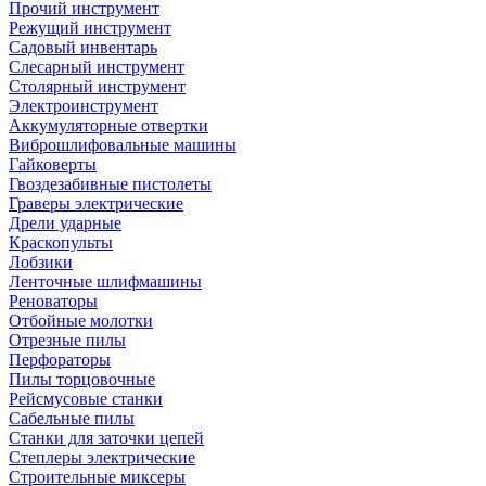
Прочий инструмент
Режущий инструмент
Садовый инвентарь
Слесарный инструмент
Столярный инструмент
Электроинструмент
Аккумуляторные отвертки
Виброшлифовальные машины
Гайковерты
Гвоздезабивные пистолеты
Граверы электрические
Дрели ударные
Краскопульты
Лобзики
Ленточные шлифмашины
Реноваторы
Отбойные молотки
Отрезные пилы
Перфораторы
Пилы торцовочные
Рейсмусовые станки
Сабельные пилы
Станки для заточки цепей
Степлеры электрические
Строительные миксеры