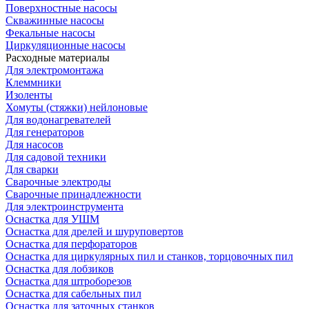
Поверхностные насосы
Скважинные насосы
Фекальные насосы
Циркуляционные насосы
Расходные материалы
Для электромонтажа
Клеммники
Изоленты
Хомуты (стяжки) нейлоновые
Для водонагревателей
Для генераторов
Для насосов
Для садовой техники
Для сварки
Сварочные электроды
Сварочные принадлежности
Для электроинструмента
Оснастка для УШМ
Оснастка для дрелей и шуруповертов
Оснастка для перфораторов
Оснастка для циркулярных пил и станков, торцовочных пил
Оснастка для лобзиков
Оснастка для штроборезов
Оснастка для сабельных пил
Оснастка для заточных станков