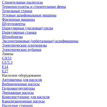
Строительные пылесосы
Термопистолеты и строительные фены
Точильные станки
Угловые шлифовальные машины
Фрезерные машины
Шуруповерты
Циркулярные (дисковые) пилы
Циркулярные станки
Штроборезы
Эксцентриковые (орбитальные) шлифмашины
Электрические плиткорезы
Электрические рубанки
Лампы
GX53
GU5.3
Е14
Е27
Насосное оборудование
Автоматика для насосов
Вибрационные насосы
Гидроаккумуляторы
Дренажные насосы
Комплектующие для насосов
Канализационные насосы
Насосные станции