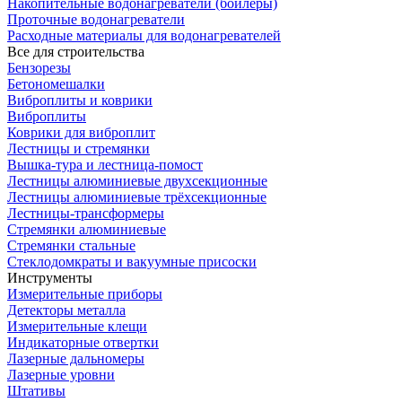
Накопительные водонагреватели (бойлеры)
Проточные водонагреватели
Расходные материалы для водонагревателей
Все для строительства
Бензорезы
Бетономешалки
Виброплиты и коврики
Виброплиты
Коврики для виброплит
Лестницы и стремянки
Вышка-тура и лестница-помост
Лестницы алюминиевые двухсекционные
Лестницы алюминиевые трёхсекционные
Лестницы-трансформеры
Стремянки алюминиевые
Стремянки стальные
Стеклодомкраты и вакуумные присоски
Инструменты
Измерительные приборы
Детекторы металла
Измерительные клещи
Индикаторные отвертки
Лазерные дальномеры
Лазерные уровни
Штативы