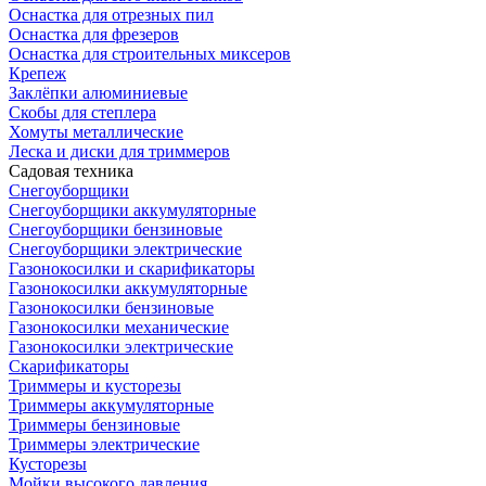
Оснастка для отрезных пил
Оснастка для фрезеров
Оснастка для строительных миксеров
Крепеж
Заклёпки алюминиевые
Скобы для степлера
Хомуты металлические
Леска и диски для триммеров
Садовая техника
Снегоуборщики
Снегоуборщики аккумуляторные
Снегоуборщики бензиновые
Снегоуборщики электрические
Газонокосилки и скарификаторы
Газонокосилки аккумуляторные
Газонокосилки бензиновые
Газонокосилки механические
Газонокосилки электрические
Скарификаторы
Триммеры и кусторезы
Триммеры аккумуляторные
Триммеры бензиновые
Триммеры электрические
Кусторезы
Мойки высокого давления