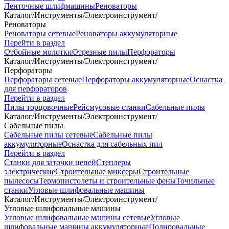
Ленточные шлифмашины
Реноваторы
Каталог
/
Инструменты
/
Электроинструмент
/
Реноваторы
Реноваторы сетевые
Реноваторы аккумуляторные
Перейти в раздел
Отбойные молотки
Отрезные пилы
Перфораторы
Каталог
/
Инструменты
/
Электроинструмент
/
Перфораторы
Перфораторы сетевые
Перфораторы аккумуляторные
Оснастка
для перфораторов
Перейти в раздел
Пилы торцовочные
Рейсмусовые станки
Сабельные пилы
Каталог
/
Инструменты
/
Электроинструмент
/
Сабельные пилы
Сабельные пилы сетевые
Сабельные пилы
аккумуляторные
Оснастка для сабельных пил
Перейти в раздел
Станки для заточки цепей
Степлеры
электрические
Строительные миксеры
Строительные
пылесосы
Термопистолеты и строительные фены
Точильные
станки
Угловые шлифовальные машины
Каталог
/
Инструменты
/
Электроинструмент
/
Угловые шлифовальные машины
Угловые шлифовальные машины сетевые
Угловые
шлифовальные машины аккумуляторные
Полировальные