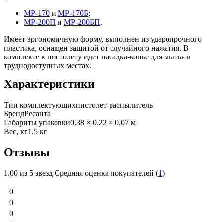
МР-170
и
МР-170Б
;
МР-200П
и
МР-200БП
.
Имеет эргономичную форму, выполнен из ударопрочного
пластика, оснащен защитой от случайного нажатия. В
комплекте к пистолету идет насадка-копье для мытья в
труднодоступных местах.
Характеристики
Тип комплектующих
пистолет-распылитель
Бренд
Ресанта
Габариты упаковки
0.38 × 0.22 × 0.07 м
Вес, кг
1.5 кг
Отзывы
1.00
из 5 звезд Средняя оценка покупателей (
1
)
0
0
0