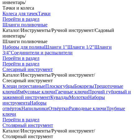
инвентарь
/
Тачки и колеса
Колеса для тачек
Тачки
Перейти в раздел
Шланги поливочные
Каталог
/
Инструменты
/
Ручной инструмент
/
Садовый
инвентарь
/
Шланги поливочные
Наборы для полива
Шланги 1"
Шланги 1/2"
Шланги
3/4"
Соединители и распылители
Перейти в раздел
Перейти в раздел
Слесарный инструмент
Каталог
/
Инструменты
/
Ручной инструмент
/
Слесарный инструмент
Клещи переставные
Плоскогубцы
Бокорезы
Трещоточные
ключи
Имбусовые ключи
Гаечные ключи
Прочий губцевый и
зажимной инструмент
Кувалды
Молотки
Наборы
инструмента
Наборы
отвёрток
Напильники
Отвёртки
Разводные ключи
Трубные
ключи
Перейти в раздел
Столярный инструмент
Каталог
/
Инструменты
/
Ручной инструмент
/
Столярный инструмент