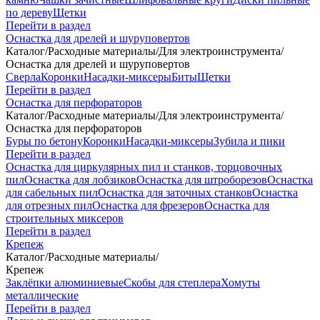
по дереву
Щетки
Перейти в раздел
Оснастка для дрелей и шуруповертов
Каталог
/
Расходные материалы
/
Для электроинструмента
/
Оснастка для дрелей и шуруповертов
Сверла
Коронки
Насадки-миксеры
Биты
Щетки
Перейти в раздел
Оснастка для перфораторов
Каталог
/
Расходные материалы
/
Для электроинструмента
/
Оснастка для перфораторов
Буры по бетону
Коронки
Насадки-миксеры
Зубила и пики
Перейти в раздел
Оснастка для циркулярных пил и станков, торцовочных
пил
Оснастка для лобзиков
Оснастка для штроборезов
Оснастка
для сабельных пил
Оснастка для заточных станков
Оснастка
для отрезных пил
Оснастка для фрезеров
Оснастка для
строительных миксеров
Перейти в раздел
Крепеж
Каталог
/
Расходные материалы
/
Крепеж
Заклёпки алюминиевые
Скобы для степлера
Хомуты
металлические
Перейти в раздел