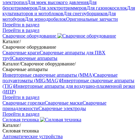
электропил
Для моек высокого давления
Для
бензотриммеров
Для электротриммеров
Для газонокосилок
Для
культиваторов и мотоблоков
Для снегоуборщиков
Для
мотобуров
Для зернодробилок
Оригинальные запчасти
Перейти в раздел
Перейти в раздел
Сварочное оборудование
Каталог
/
Сварочное оборудование
Сварочные краги
Сварочные аппараты для ПВХ
труб
Сварочные аппараты
Каталог
/
Сварочное оборудование
/
Сварочные аппараты
Инверторные сварочные аппараты (ММА)
Сварочные
полуавтоматы (MIG/MAG)
Инверторные сварочные аппараты
(TIG)
Инверторные аппараты для воздушно-плазменной резки
(ИПР)
Перейти в раздел
Сварочные горелки
Сварочные маски
Сварочные
принадлежности
Сварочные электроды
Перейти в раздел
Силовая техника
Каталог
/
Силовая техника
Автоматические устройства