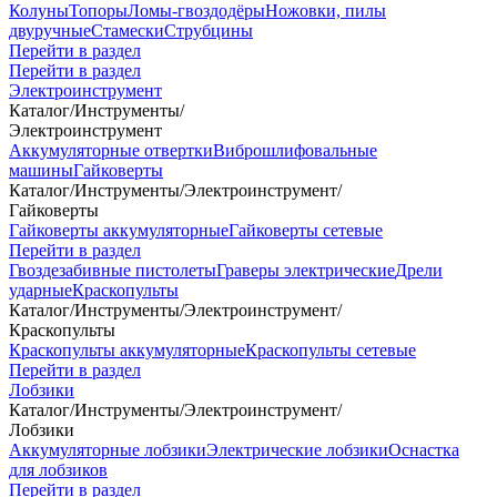
Колуны
Топоры
Ломы-гвоздодёры
Ножовки, пилы
двуручные
Стамески
Струбцины
Перейти в раздел
Перейти в раздел
Электроинструмент
Каталог
/
Инструменты
/
Электроинструмент
Аккумуляторные отвертки
Виброшлифовальные
машины
Гайковерты
Каталог
/
Инструменты
/
Электроинструмент
/
Гайковерты
Гайковерты аккумуляторные
Гайковерты сетевые
Перейти в раздел
Гвоздезабивные пистолеты
Граверы электрические
Дрели
ударные
Краскопульты
Каталог
/
Инструменты
/
Электроинструмент
/
Краскопульты
Краскопульты аккумуляторные
Краскопульты сетевые
Перейти в раздел
Лобзики
Каталог
/
Инструменты
/
Электроинструмент
/
Лобзики
Аккумуляторные лобзики
Электрические лобзики
Оснастка
для лобзиков
Перейти в раздел