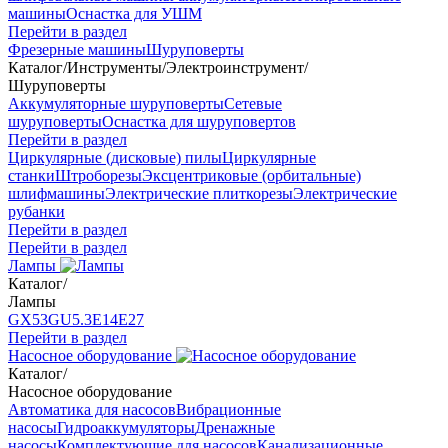
машины
Оснастка для УШМ
Перейти в раздел
Фрезерные машины
Шуруповерты
Каталог
/
Инструменты
/
Электроинструмент
/
Шуруповерты
Аккумуляторные шуруповерты
Сетевые
шуруповерты
Оснастка для шуруповертов
Перейти в раздел
Циркулярные (дисковые) пилы
Циркулярные
станки
Штроборезы
Эксцентриковые (орбитальные)
шлифмашины
Электрические плиткорезы
Электрические
рубанки
Перейти в раздел
Перейти в раздел
Лампы
Каталог
/
Лампы
GX53
GU5.3
Е14
Е27
Перейти в раздел
Насосное оборудование
Каталог
/
Насосное оборудование
Автоматика для насосов
Вибрационные
насосы
Гидроаккумуляторы
Дренажные
насосы
Комплектующие для насосов
Канализационные