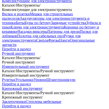
Комплектующие для электроинструмента
Каталог
/
Инструменты
/
Комплектующие для электроинструмента
Вилки и розетки
Мешки для строительных
пылесосов
Аккумуляторы для электроинструмента и
техники
Биты
Буры по бетону
Зарядные устройства
Зубила и
пики
Ключи для электроинструмента
Коронки по бетону и
керамике
Насадки-миксеры
Патроны для дрели
Пилки для
лобзиков
Полотна для сабельных пил
Ручки для
электроинструмента
Сверла
Фрезы
Цанги
Оригинальные
запчасти
Перейти в раздел
Ручной инструмент
Каталог
/
Инструменты
/
Ручной инструмент
Измерительный инструмент
Каталог
/
Инструменты
/
Ручной инструмент
/
Измерительный инструмент
Рулетки
Угольники
Уровни
Штангенциркули
Перейти в раздел
Крепежный инструмент
Каталог
/
Инструменты
/
Ручной инструмент
/
Крепежный инструмент
Заклепочники
Степлеры мебельные
Перейти в раздел