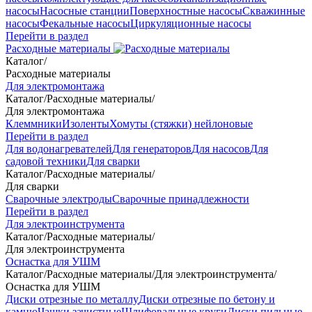
насосы
Насосные станции
Поверхностные насосы
Скважинные
насосы
Фекальные насосы
Циркуляционные насосы
Перейти в раздел
Расходные материалы
Каталог
/
Расходные материалы
Для электромонтажа
Каталог
/
Расходные материалы
/
Для электромонтажа
Клеммники
Изоленты
Хомуты (стяжки) нейлоновые
Перейти в раздел
Для водонагревателей
Для генераторов
Для насосов
Для
садовой техники
Для сварки
Каталог
/
Расходные материалы
/
Для сварки
Сварочные электроды
Сварочные принадлежности
Перейти в раздел
Для электроинструмента
Каталог
/
Расходные материалы
/
Для электроинструмента
Оснастка для УШМ
Каталог
/
Расходные материалы
/
Для электроинструмента
/
Оснастка для УШМ
Диски отрезные по металлу
Диски отрезные по бетону и
камню
Чашки зачистные
Шлифовальные круги
Диски пильные