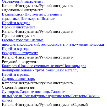
Отделочный инструмент
Каталог
/
Инструменты
/
Ручной инструмент
/
Отделочный инструмент
Валики
Кисти
Пистолеты для пены и
герметиков
Плиткорезы
Шпатели
Перейти в раздел
Прочий инструмент
Каталог
/
Инструменты
/
Ручной инструмент
/
Прочий инструмент
Газовые горелки
Клеевые
пистолеты
Кордщетки
Стеклодомкраты и вакуумные присоски
Перейти в раздел
Режущий инструмент
Каталог
/
Инструменты
/
Ручной инструмент
/
Режущий инструмент
Болторезы
Ножи со сменным лезвием
Ножницы для
полипропиленовых труб
Ножницы по металлу
Перейти в раздел
Садовый инвентарь
Каталог
/
Инструменты
/
Ручной инструмент
/
Садовый инвентарь
Сучкорезы
Садовые ножницы
Садовые
пилы
Грабли
Лопаты
Ручные культиваторы
Секаторы
Тачки и
колеса
Каталог
/
Инструменты
/
Ручной инструмент
/
Садовый