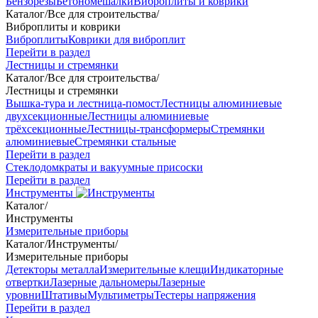
Бензорезы
Бетономешалки
Виброплиты и коврики
Каталог
/
Все для строительства
/
Виброплиты и коврики
Виброплиты
Коврики для виброплит
Перейти в раздел
Лестницы и стремянки
Каталог
/
Все для строительства
/
Лестницы и стремянки
Вышка-тура и лестница-помост
Лестницы алюминиевые
двухсекционные
Лестницы алюминиевые
трёхсекционные
Лестницы-трансформеры
Стремянки
алюминиевые
Стремянки стальные
Перейти в раздел
Стеклодомкраты и вакуумные присоски
Перейти в раздел
Инструменты
Каталог
/
Инструменты
Измерительные приборы
Каталог
/
Инструменты
/
Измерительные приборы
Детекторы металла
Измерительные клещи
Индикаторные
отвертки
Лазерные дальномеры
Лазерные
уровни
Штативы
Мультиметры
Тестеры напряжения
Перейти в раздел