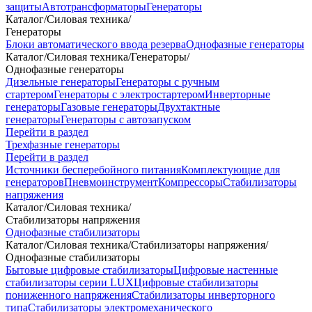
защиты
Автотрансформаторы
Генераторы
Каталог
/
Силовая техника
/
Генераторы
Блоки автоматического ввода резерва
Однофазные генераторы
Каталог
/
Силовая техника
/
Генераторы
/
Однофазные генераторы
Дизельные генераторы
Генераторы с ручным
стартером
Генераторы с электростартером
Инверторные
генераторы
Газовые генераторы
Двухтактные
генераторы
Генераторы с автозапуском
Перейти в раздел
Трехфазные генераторы
Перейти в раздел
Источники бесперебойного питания
Комплектующие для
генераторов
Пневмоинструмент
Компрессоры
Стабилизаторы
напряжения
Каталог
/
Силовая техника
/
Стабилизаторы напряжения
Однофазные стабилизаторы
Каталог
/
Силовая техника
/
Стабилизаторы напряжения
/
Однофазные стабилизаторы
Бытовые цифровые стабилизаторы
Цифровые настенные
стабилизаторы серии LUX
Цифровые стабилизаторы
пониженного напряжения
Стабилизаторы инверторного
типа
Стабилизаторы электромеханического