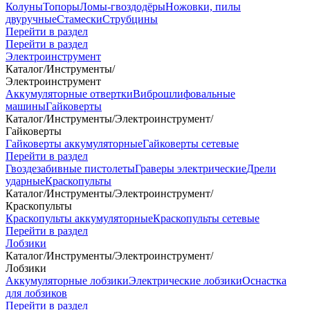
Колуны
Топоры
Ломы-гвоздодёры
Ножовки, пилы
двуручные
Стамески
Струбцины
Перейти в раздел
Перейти в раздел
Электроинструмент
Каталог
/
Инструменты
/
Электроинструмент
Аккумуляторные отвертки
Виброшлифовальные
машины
Гайковерты
Каталог
/
Инструменты
/
Электроинструмент
/
Гайковерты
Гайковерты аккумуляторные
Гайковерты сетевые
Перейти в раздел
Гвоздезабивные пистолеты
Граверы электрические
Дрели
ударные
Краскопульты
Каталог
/
Инструменты
/
Электроинструмент
/
Краскопульты
Краскопульты аккумуляторные
Краскопульты сетевые
Перейти в раздел
Лобзики
Каталог
/
Инструменты
/
Электроинструмент
/
Лобзики
Аккумуляторные лобзики
Электрические лобзики
Оснастка
для лобзиков
Перейти в раздел