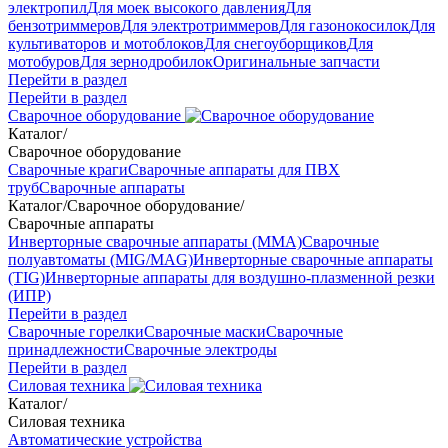
электропил
Для моек высокого давления
Для
бензотриммеров
Для электротриммеров
Для газонокосилок
Для
культиваторов и мотоблоков
Для снегоуборщиков
Для
мотобуров
Для зернодробилок
Оригинальные запчасти
Перейти в раздел
Перейти в раздел
Сварочное оборудование
Каталог
/
Сварочное оборудование
Сварочные краги
Сварочные аппараты для ПВХ
труб
Сварочные аппараты
Каталог
/
Сварочное оборудование
/
Сварочные аппараты
Инверторные сварочные аппараты (ММА)
Сварочные
полуавтоматы (MIG/MAG)
Инверторные сварочные аппараты
(TIG)
Инверторные аппараты для воздушно-плазменной резки
(ИПР)
Перейти в раздел
Сварочные горелки
Сварочные маски
Сварочные
принадлежности
Сварочные электроды
Перейти в раздел
Силовая техника
Каталог
/
Силовая техника
Автоматические устройства