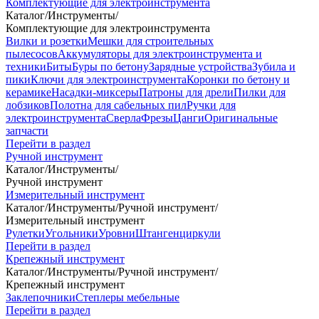
Комплектующие для электроинструмента
Каталог
/
Инструменты
/
Комплектующие для электроинструмента
Вилки и розетки
Мешки для строительных
пылесосов
Аккумуляторы для электроинструмента и
техники
Биты
Буры по бетону
Зарядные устройства
Зубила и
пики
Ключи для электроинструмента
Коронки по бетону и
керамике
Насадки-миксеры
Патроны для дрели
Пилки для
лобзиков
Полотна для сабельных пил
Ручки для
электроинструмента
Сверла
Фрезы
Цанги
Оригинальные
запчасти
Перейти в раздел
Ручной инструмент
Каталог
/
Инструменты
/
Ручной инструмент
Измерительный инструмент
Каталог
/
Инструменты
/
Ручной инструмент
/
Измерительный инструмент
Рулетки
Угольники
Уровни
Штангенциркули
Перейти в раздел
Крепежный инструмент
Каталог
/
Инструменты
/
Ручной инструмент
/
Крепежный инструмент
Заклепочники
Степлеры мебельные
Перейти в раздел