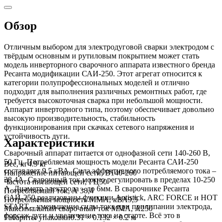
Обзор
Отличным выбором для электродуговой сварки электродом с
твёрдым основным и рутиловым покрытием может стать
модель инверторного сварочного аппарата известного бренда
Ресанта модификации САИ-250. Этот агрегат относится к
категории полупрофессиональных моделей и отлично
подходит для выполнения различных ремонтных работ, где
требуется высокоточная сварка при небольшой мощности.
Аппарат инверторного типа, поэтому обеспечивает довольно
высокую производительность, стабильность
функционирования при скачках сетевого напряжения и
устойчивость дуги.
Характеристики
Сварочный аппарат питается от однофазной сети 140-260 В,
50 Гц. Потребляемая мощность модели Ресанта САИ-250
Вес, кг
4.9 кг
составляет 9,5 кВА. Сила эффективного потребляемого тока –
Напряжение питающей сети, В
140-260
38.4А. Сварочный ток можно регулировать в пределах 10-250
Частота питающей сети, ГЦ
50
А. Диаметр электрода – до 6мм. В сварочнике Ресанта
Потребляемый ток, А
38,4
САИ-250 реализованы функции Antistick, ARC FORCE и HOT
Потребляемая мощность ММА, кВА
9,5
START – уменьшение силы тока при прилипании электрода,
Максимальный сварочный ток MMA, А
250
форсаж дуги и увеличение тока на старте. Всё это в
Габариты упаковки
0.31 × 0.132 × 0.2 м