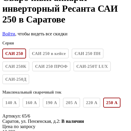
инверторный Ресанта САИ
250 в Саратове
Войти
, чтобы видеть все скидки
Серия
САИ 250
САИ 250 в кейсе
САИ 250 ПН
САИ 250К
САИ 250 ПРОФ
САИ-250Т LUX
САИ-250Д
Максимальный сварочный ток
140 А
160 А
190 А
205 А
220 А
250 А
Артикул:
65/6
Саратов, ул. Пензенская, д.2:
В наличии
Цена по запросу