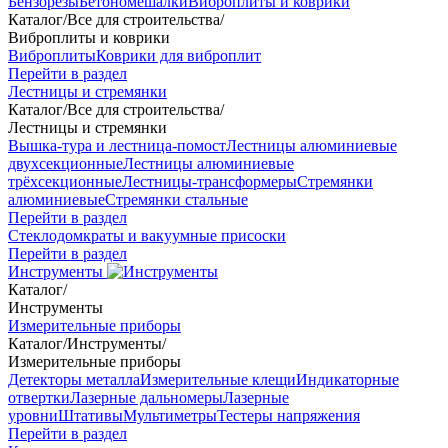
Бензорезы
Бетономешалки
Виброплиты и коврики
Каталог
/
Все для строительства
/
Виброплиты и коврики
Виброплиты
Коврики для виброплит
Перейти в раздел
Лестницы и стремянки
Каталог
/
Все для строительства
/
Лестницы и стремянки
Вышка-тура и лестница-помост
Лестницы алюминиевые
двухсекционные
Лестницы алюминиевые
трёхсекционные
Лестницы-трансформеры
Стремянки
алюминиевые
Стремянки стальные
Перейти в раздел
Стеклодомкраты и вакуумные присоски
Перейти в раздел
Инструменты
Каталог
/
Инструменты
Измерительные приборы
Каталог
/
Инструменты
/
Измерительные приборы
Детекторы металла
Измерительные клещи
Индикаторные
отвертки
Лазерные дальномеры
Лазерные
уровни
Штативы
Мультиметры
Тестеры напряжения
Перейти в раздел