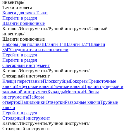
инвентарь
/
Тачки и колеса
Колеса для тачек
Тачки
Перейти в раздел
Шланги поливочные
Каталог
/
Инструменты
/
Ручной инструмент
/
Садовый
инвентарь
/
Шланги поливочные
Наборы для полива
Шланги 1"
Шланги 1/2"
Шланги
3/4"
Соединители и распылители
Перейти в раздел
Перейти в раздел
Слесарный инструмент
Каталог
/
Инструменты
/
Ручной инструмент
/
Слесарный инструмент
Клещи переставные
Плоскогубцы
Бокорезы
Трещоточные
ключи
Имбусовые ключи
Гаечные ключи
Прочий губцевый и
зажимной инструмент
Кувалды
Молотки
Наборы
инструмента
Наборы
отвёрток
Напильники
Отвёртки
Разводные ключи
Трубные
ключи
Перейти в раздел
Столярный инструмент
Каталог
/
Инструменты
/
Ручной инструмент
/
Столярный инструмент