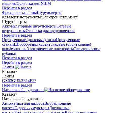
машины
Оснастка для УШМ
Перейти в раздел
Фрезерные машины
Шуруповерты
Каталог
/
Инструменты
/
Электроинструмент
/
Шуруповерты
Аккумуляторные шуруповерты
Сетевые
шуруповерты
Оснастка для шуруповертов
Перейти в раздел
Циркулярные (дисковые) пилы
Циркулярные
станки
Штроборезы
Эксцентриковые (орбитальные)
шлифмашины
Электрические плиткорезы
Электрические
рубанки
Перейти в раздел
Перейти в раздел
Лампы
Каталог
/
Лампы
GX53
GU5.3
Е14
Е27
Перейти в раздел
Насосное оборудование
Каталог
/
Насосное оборудование
Автоматика для насосов
Вибрационные
насосы
Гидроаккумуляторы
Дренажные
насосы
Комплектующие для насосов
Канализационные