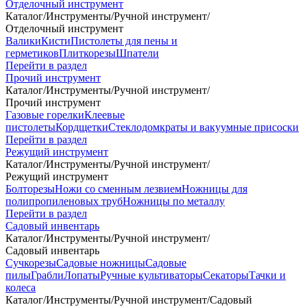
Отделочный инструмент
Каталог
/
Инструменты
/
Ручной инструмент
/
Отделочный инструмент
Валики
Кисти
Пистолеты для пены и
герметиков
Плиткорезы
Шпатели
Перейти в раздел
Прочий инструмент
Каталог
/
Инструменты
/
Ручной инструмент
/
Прочий инструмент
Газовые горелки
Клеевые
пистолеты
Кордщетки
Стеклодомкраты и вакуумные присоски
Перейти в раздел
Режущий инструмент
Каталог
/
Инструменты
/
Ручной инструмент
/
Режущий инструмент
Болторезы
Ножи со сменным лезвием
Ножницы для
полипропиленовых труб
Ножницы по металлу
Перейти в раздел
Садовый инвентарь
Каталог
/
Инструменты
/
Ручной инструмент
/
Садовый инвентарь
Сучкорезы
Садовые ножницы
Садовые
пилы
Грабли
Лопаты
Ручные культиваторы
Секаторы
Тачки и
колеса
Каталог
/
Инструменты
/
Ручной инструмент
/
Садовый