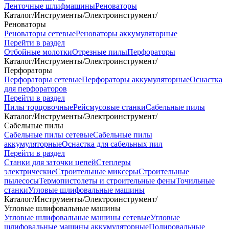
Ленточные шлифмашины
Реноваторы
Каталог
/
Инструменты
/
Электроинструмент
/
Реноваторы
Реноваторы сетевые
Реноваторы аккумуляторные
Перейти в раздел
Отбойные молотки
Отрезные пилы
Перфораторы
Каталог
/
Инструменты
/
Электроинструмент
/
Перфораторы
Перфораторы сетевые
Перфораторы аккумуляторные
Оснастка
для перфораторов
Перейти в раздел
Пилы торцовочные
Рейсмусовые станки
Сабельные пилы
Каталог
/
Инструменты
/
Электроинструмент
/
Сабельные пилы
Сабельные пилы сетевые
Сабельные пилы
аккумуляторные
Оснастка для сабельных пил
Перейти в раздел
Станки для заточки цепей
Степлеры
электрические
Строительные миксеры
Строительные
пылесосы
Термопистолеты и строительные фены
Точильные
станки
Угловые шлифовальные машины
Каталог
/
Инструменты
/
Электроинструмент
/
Угловые шлифовальные машины
Угловые шлифовальные машины сетевые
Угловые
шлифовальные машины аккумуляторные
Полировальные