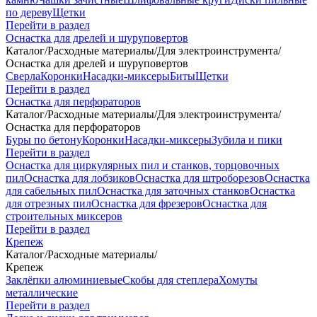
по дереву
Щетки
Перейти в раздел
Оснастка для дрелей и шуруповертов
Каталог
/
Расходные материалы
/
Для электроинструмента
/
Оснастка для дрелей и шуруповертов
Сверла
Коронки
Насадки-миксеры
Биты
Щетки
Перейти в раздел
Оснастка для перфораторов
Каталог
/
Расходные материалы
/
Для электроинструмента
/
Оснастка для перфораторов
Буры по бетону
Коронки
Насадки-миксеры
Зубила и пики
Перейти в раздел
Оснастка для циркулярных пил и станков, торцовочных
пил
Оснастка для лобзиков
Оснастка для штроборезов
Оснастка
для сабельных пил
Оснастка для заточных станков
Оснастка
для отрезных пил
Оснастка для фрезеров
Оснастка для
строительных миксеров
Перейти в раздел
Крепеж
Каталог
/
Расходные материалы
/
Крепеж
Заклёпки алюминиевые
Скобы для степлера
Хомуты
металлические
Перейти в раздел