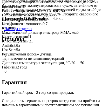
совокупности значительно облегчает сварочные работы.
Диапазон регулирования сварочного тока MMA, А
10-250
Агрегат может эксплуатироваться в сухом, затенённом от
Бренд
Ресанта
солнца месте при температуре окружающей среды от -20 до
Рабочее напряжение ММА, В
10,4 - 30
+50°С и влажности воздуха до 80%. Габариты сварочного
Напряжение холостого хода, В
85
Паспорт изделия
аппарата 31х13.2х20 см. Вес – 4.9 кг.
ПН (40°C)
70%
Коэффициент мощности
0,7
КПД
80%
Паспорт изделия
Максимальный диаметр электрода MMA, мм
6
Класс изоляции
Н
Отзывы
Класс защиты
IP 21
Antistick
Да
Hot Start
Да
0
Регулируемый форсаж дуги
да
0
Тип источника питания
инверторный
0
Диапазон температуры эксплуатации, °С
-20...+50
0
Гарантия
2 года
0
Гарантия
Гарантийный срок - 2 года со дня продажи.
Специалисты сервисных центров всегда готовы прийти на
помощь в гарантийном и постгарантийном обслуживании.