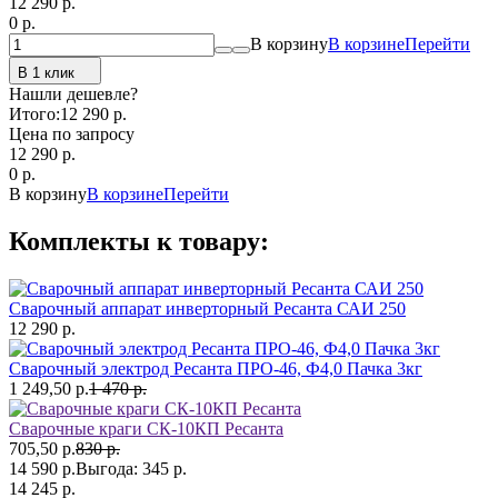
12 290
p.
0
p.
В корзину
В корзине
Перейти
В 1 клик
Нашли дешевле?
Итого:
12 290 p.
Цена по запросу
12 290
p.
0
p.
В корзину
В корзине
Перейти
Комплекты к товару:
Сварочный аппарат инверторный Ресанта САИ 250
12 290 р.
Сварочный электрод Ресанта ПРО-46, Ф4,0 Пачка 3кг
1 249,50 р.
1 470 р.
Сварочные краги СК-10КП Ресанта
705,50 р.
830 р.
14 590 р.
Выгода:
345 р.
14 245 р.