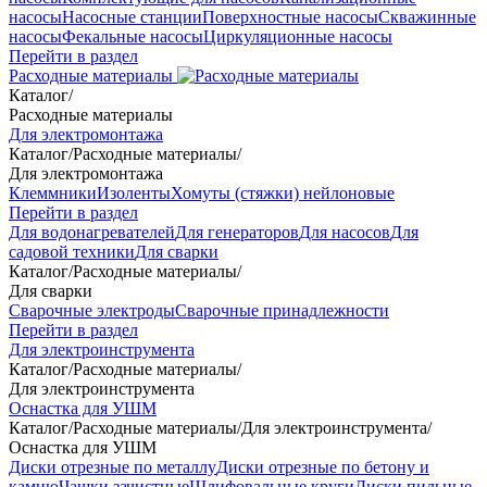
насосы
Насосные станции
Поверхностные насосы
Скважинные
насосы
Фекальные насосы
Циркуляционные насосы
Перейти в раздел
Расходные материалы
Каталог
/
Расходные материалы
Для электромонтажа
Каталог
/
Расходные материалы
/
Для электромонтажа
Клеммники
Изоленты
Хомуты (стяжки) нейлоновые
Перейти в раздел
Для водонагревателей
Для генераторов
Для насосов
Для
садовой техники
Для сварки
Каталог
/
Расходные материалы
/
Для сварки
Сварочные электроды
Сварочные принадлежности
Перейти в раздел
Для электроинструмента
Каталог
/
Расходные материалы
/
Для электроинструмента
Оснастка для УШМ
Каталог
/
Расходные материалы
/
Для электроинструмента
/
Оснастка для УШМ
Диски отрезные по металлу
Диски отрезные по бетону и
камню
Чашки зачистные
Шлифовальные круги
Диски пильные