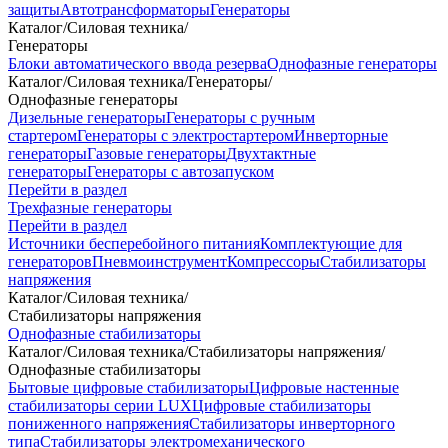
защиты
Автотрансформаторы
Генераторы
Каталог
/
Силовая техника
/
Генераторы
Блоки автоматического ввода резерва
Однофазные генераторы
Каталог
/
Силовая техника
/
Генераторы
/
Однофазные генераторы
Дизельные генераторы
Генераторы с ручным
стартером
Генераторы с электростартером
Инверторные
генераторы
Газовые генераторы
Двухтактные
генераторы
Генераторы с автозапуском
Перейти в раздел
Трехфазные генераторы
Перейти в раздел
Источники бесперебойного питания
Комплектующие для
генераторов
Пневмоинструмент
Компрессоры
Стабилизаторы
напряжения
Каталог
/
Силовая техника
/
Стабилизаторы напряжения
Однофазные стабилизаторы
Каталог
/
Силовая техника
/
Стабилизаторы напряжения
/
Однофазные стабилизаторы
Бытовые цифровые стабилизаторы
Цифровые настенные
стабилизаторы серии LUX
Цифровые стабилизаторы
пониженного напряжения
Стабилизаторы инверторного
типа
Стабилизаторы электромеханического