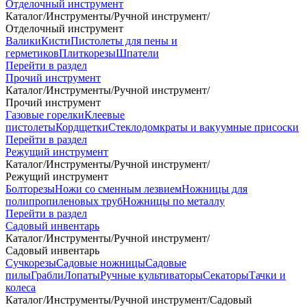
Отделочный инструмент
Каталог
/
Инструменты
/
Ручной инструмент
/
Отделочный инструмент
Валики
Кисти
Пистолеты для пены и
герметиков
Плиткорезы
Шпатели
Перейти в раздел
Прочий инструмент
Каталог
/
Инструменты
/
Ручной инструмент
/
Прочий инструмент
Газовые горелки
Клеевые
пистолеты
Кордщетки
Стеклодомкраты и вакуумные присоски
Перейти в раздел
Режущий инструмент
Каталог
/
Инструменты
/
Ручной инструмент
/
Режущий инструмент
Болторезы
Ножи со сменным лезвием
Ножницы для
полипропиленовых труб
Ножницы по металлу
Перейти в раздел
Садовый инвентарь
Каталог
/
Инструменты
/
Ручной инструмент
/
Садовый инвентарь
Сучкорезы
Садовые ножницы
Садовые
пилы
Грабли
Лопаты
Ручные культиваторы
Секаторы
Тачки и
колеса
Каталог
/
Инструменты
/
Ручной инструмент
/
Садовый