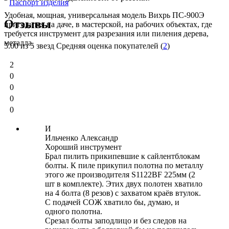
Паспорт изделия
Удобная, мощная, универсальная модель Вихрь ПС-900Э
Отзывы
пригодится на даче, в мастерской, на рабочих объектах, где
требуется инструмент для разрезания или пиления дерева,
металла.
5.00
из 5 звезд Средняя оценка покупателей (
2
)
2
0
0
0
0
И
Ильченко Александр
Хороший инструмент
Брал пилить прикипевшие к сайлентблокам
болты. К пиле прикупил полотна по металлу
этого же производителя S1122BF 225мм (2
шт в комплекте). Этих двух полотен хватило
на 4 болта (8 резов) с захватом краёв втулок.
С подачей СОЖ хватило бы, думаю, и
одного полотна.
Срезал болты заподлицо и без следов на