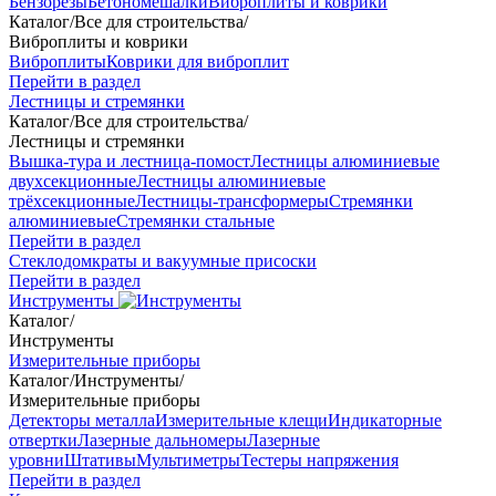
Бензорезы
Бетономешалки
Виброплиты и коврики
Каталог
/
Все для строительства
/
Виброплиты и коврики
Виброплиты
Коврики для виброплит
Перейти в раздел
Лестницы и стремянки
Каталог
/
Все для строительства
/
Лестницы и стремянки
Вышка-тура и лестница-помост
Лестницы алюминиевые
двухсекционные
Лестницы алюминиевые
трёхсекционные
Лестницы-трансформеры
Стремянки
алюминиевые
Стремянки стальные
Перейти в раздел
Стеклодомкраты и вакуумные присоски
Перейти в раздел
Инструменты
Каталог
/
Инструменты
Измерительные приборы
Каталог
/
Инструменты
/
Измерительные приборы
Детекторы металла
Измерительные клещи
Индикаторные
отвертки
Лазерные дальномеры
Лазерные
уровни
Штативы
Мультиметры
Тестеры напряжения
Перейти в раздел