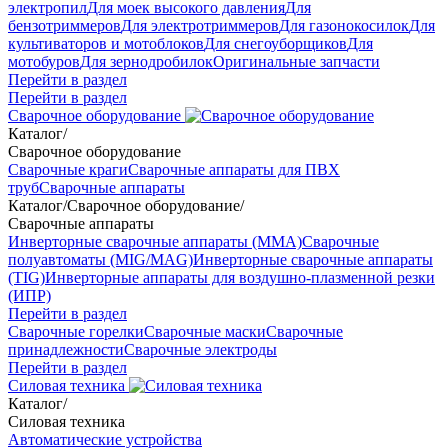
электропил
Для моек высокого давления
Для
бензотриммеров
Для электротриммеров
Для газонокосилок
Для
культиваторов и мотоблоков
Для снегоуборщиков
Для
мотобуров
Для зернодробилок
Оригинальные запчасти
Перейти в раздел
Перейти в раздел
Сварочное оборудование
Каталог
/
Сварочное оборудование
Сварочные краги
Сварочные аппараты для ПВХ
труб
Сварочные аппараты
Каталог
/
Сварочное оборудование
/
Сварочные аппараты
Инверторные сварочные аппараты (ММА)
Сварочные
полуавтоматы (MIG/MAG)
Инверторные сварочные аппараты
(TIG)
Инверторные аппараты для воздушно-плазменной резки
(ИПР)
Перейти в раздел
Сварочные горелки
Сварочные маски
Сварочные
принадлежности
Сварочные электроды
Перейти в раздел
Силовая техника
Каталог
/
Силовая техника
Автоматические устройства