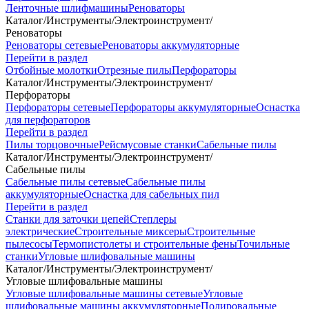
Ленточные шлифмашины
Реноваторы
Каталог
/
Инструменты
/
Электроинструмент
/
Реноваторы
Реноваторы сетевые
Реноваторы аккумуляторные
Перейти в раздел
Отбойные молотки
Отрезные пилы
Перфораторы
Каталог
/
Инструменты
/
Электроинструмент
/
Перфораторы
Перфораторы сетевые
Перфораторы аккумуляторные
Оснастка
для перфораторов
Перейти в раздел
Пилы торцовочные
Рейсмусовые станки
Сабельные пилы
Каталог
/
Инструменты
/
Электроинструмент
/
Сабельные пилы
Сабельные пилы сетевые
Сабельные пилы
аккумуляторные
Оснастка для сабельных пил
Перейти в раздел
Станки для заточки цепей
Степлеры
электрические
Строительные миксеры
Строительные
пылесосы
Термопистолеты и строительные фены
Точильные
станки
Угловые шлифовальные машины
Каталог
/
Инструменты
/
Электроинструмент
/
Угловые шлифовальные машины
Угловые шлифовальные машины сетевые
Угловые
шлифовальные машины аккумуляторные
Полировальные