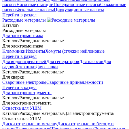
насосы
Насосные станции
Поверхностные насосы
Скважинные
насосы
Фекальные насосы
Циркуляционные насосы
Перейти в раздел
Расходные материалы
Каталог
/
Расходные материалы
Для электромонтажа
Каталог
/
Расходные материалы
/
Для электромонтажа
Клеммники
Изоленты
Хомуты (стяжки) нейлоновые
Перейти в раздел
Для водонагревателей
Для генераторов
Для насосов
Для
садовой техники
Для сварки
Каталог
/
Расходные материалы
/
Для сварки
Сварочные электроды
Сварочные принадлежности
Перейти в раздел
Для электроинструмента
Каталог
/
Расходные материалы
/
Для электроинструмента
Оснастка для УШМ
Каталог
/
Расходные материалы
/
Для электроинструмента
/
Оснастка для УШМ
Диски отрезные по металлу
Диски отрезные по бетону и
камню
Чашки зачистные
Шлифовальные круги
Диски пильные