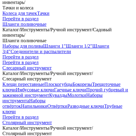
инвентарь
/
Тачки и колеса
Колеса для тачек
Тачки
Перейти в раздел
Шланги поливочные
Каталог
/
Инструменты
/
Ручной инструмент
/
Садовый
инвентарь
/
Шланги поливочные
Наборы для полива
Шланги 1"
Шланги 1/2"
Шланги
3/4"
Соединители и распылители
Перейти в раздел
Перейти в раздел
Слесарный инструмент
Каталог
/
Инструменты
/
Ручной инструмент
/
Слесарный инструмент
Клещи переставные
Плоскогубцы
Бокорезы
Трещоточные
ключи
Имбусовые ключи
Гаечные ключи
Прочий губцевый и
зажимной инструмент
Кувалды
Молотки
Наборы
инструмента
Наборы
отвёрток
Напильники
Отвёртки
Разводные ключи
Трубные
ключи
Перейти в раздел
Столярный инструмент
Каталог
/
Инструменты
/
Ручной инструмент
/
Столярный инструмент