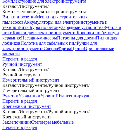
Комплектующие для электроинструмента
Каталог
/
Инструменты
/
Комплектующие для электроинструмента
Вилки и розетки
Мешки для строительных
пылесосов
Аккумуляторы для электроинструмента и
техники
Биты
Буры по бетону
Зарядные устройства
Зубила и
пики
Ключи для электроинструмента
Коронки по бетону и
керамике
Насадки-миксеры
Патроны для дрели
Пилки для
лобзиков
Полотна для сабельных пил
Ручки для
электроинструмента
Сверла
Фрезы
Цанги
Оригинальные
запчасти
Перейти в раздел
Ручной инструмент
Каталог
/
Инструменты
/
Ручной инструмент
Измерительный инструмент
Каталог
/
Инструменты
/
Ручной инструмент
/
Измерительный инструмент
Рулетки
Угольники
Уровни
Штангенциркули
Перейти в раздел
Крепежный инструмент
Каталог
/
Инструменты
/
Ручной инструмент
/
Крепежный инструмент
Заклепочники
Степлеры мебельные
Перейти в раздел