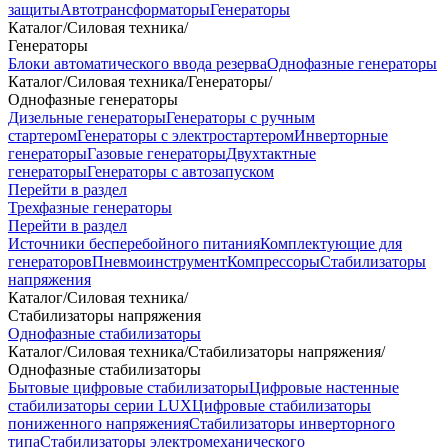
защиты
Автотрансформаторы
Генераторы
Каталог
/
Силовая техника
/
Генераторы
Блоки автоматического ввода резерва
Однофазные генераторы
Каталог
/
Силовая техника
/
Генераторы
/
Однофазные генераторы
Дизельные генераторы
Генераторы с ручным
стартером
Генераторы с электростартером
Инверторные
генераторы
Газовые генераторы
Двухтактные
генераторы
Генераторы с автозапуском
Перейти в раздел
Трехфазные генераторы
Перейти в раздел
Источники бесперебойного питания
Комплектующие для
генераторов
Пневмоинструмент
Компрессоры
Стабилизаторы
напряжения
Каталог
/
Силовая техника
/
Стабилизаторы напряжения
Однофазные стабилизаторы
Каталог
/
Силовая техника
/
Стабилизаторы напряжения
/
Однофазные стабилизаторы
Бытовые цифровые стабилизаторы
Цифровые настенные
стабилизаторы серии LUX
Цифровые стабилизаторы
пониженного напряжения
Стабилизаторы инверторного
типа
Стабилизаторы электромеханического