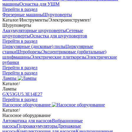
машины
Оснастка для УШМ
Перейти в раздел
Фрезерные машины
Шуруповерты
Каталог
/
Инструменты
/
Электроинструмент
/
Шуруповерты
Аккумуляторные шуруповерты
Сетевые
шуруповерты
Оснастка для шуруповертов
Перейти в раздел
Циркулярные (дисковые) пилы
Циркулярные
станки
Штроборезы
Эксцентриковые (орбитальные)
шлифмашины
Электрические плиткорезы
Электрические
рубанки
Перейти в раздел
Перейти в раздел
Лампы
Каталог
/
Лампы
GX53
GU5.3
Е14
Е27
Перейти в раздел
Насосное оборудование
Каталог
/
Насосное оборудование
Автоматика для насосов
Вибрационные
насосы
Гидроаккумуляторы
Дренажные
насосы
Комплектующие для насосов
Канализационные