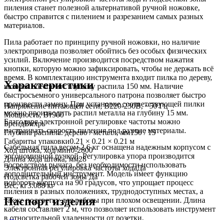
пиления станет полезной альтернативой ручной ножовке,
быстро справится с пилением и разрезанием самых разных
материалов.
Пила работает по принципу ручной ножовки, но наличие
электропривода позволяет обойтись без особых физических
усилий. Включение производится посредством нажатия
кнопки, которую можно зафиксировать, чтобы не держать всё
время. В комплектацию инструмента входит пилка по дереву,
Характеристики
которая обеспечит глубину распила 150 мм. Наличие
быстросъемного универсального патрона позволяет быстро
произвести замену. При установке соответствующей пилки
Напряжение питающей сети, В
220-230В, ~50 Гц
можно производить распил металла на глубину 15 мм.
Мощность, Вт
900
Благодаря электронной регулировке частоты можно
Бренд
Вихрь
настраивать скорость пиления под разные материалы.
Глубина распила: дерево / металл, мм
150 / 15
Габариты упаковки
0.21 × 0.21 × 0.21 м
Сабельная пила весом 2,6 кг оснащена надежным корпусом с
Ход штока, ход/мин
0-2800
эргономичной ручкой. Регулировка упора производится
Длина хода штока, мм
28
посредством рычага, без необходимости использовать
Электронная регулировка частоты хода
Да
дополнительный инструмент. Модель имеет функцию
Подсветка рабочей зоны
Да
поворота корпуса на 90 градусов, что упрощает процесс
Вес, кг
3.088 кг
пиления в разных положениях, труднодоступных местах, а
Паспорт изделия
также подсветку для работы при плохом освещении. Длина
кабеля составляет 2 м, что позволяет использовать инструмент
в относительной удаленности от розетки.