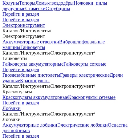
Колуны
Топоры
Ломы-гвоздодёры
Ножовки, пилы
двуручные
Стамески
Струбцины
Перейти в раздел
Перейти в раздел
Электроинструмент
Каталог
/
Инструменты
/
Электроинструмент
Аккумуляторные отвертки
Виброшлифовальные
машины
Гайковерты
Каталог
/
Инструменты
/
Электроинструмент
/
Гайковерты
Гайковерты аккумуляторные
Гайковерты сетевые
Перейти в раздел
Гвоздезабивные пистолеты
Граверы электрические
Дрели
ударные
Краскопульты
Каталог
/
Инструменты
/
Электроинструмент
/
Краскопульты
Краскопульты аккумуляторные
Краскопульты сетевые
Перейти в раздел
Лобзики
Каталог
/
Инструменты
/
Электроинструмент
/
Лобзики
Аккумуляторные лобзики
Электрические лобзики
Оснастка
для лобзиков
Перейти в раздел