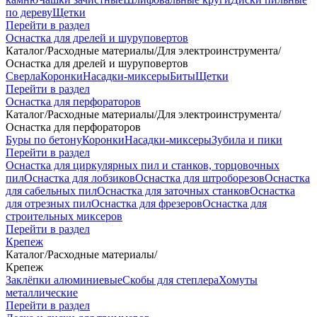
по дереву
Щетки
Перейти в раздел
Оснастка для дрелей и шуруповертов
Каталог
/
Расходные материалы
/
Для электроинструмента
/
Оснастка для дрелей и шуруповертов
Сверла
Коронки
Насадки-миксеры
Биты
Щетки
Перейти в раздел
Оснастка для перфораторов
Каталог
/
Расходные материалы
/
Для электроинструмента
/
Оснастка для перфораторов
Буры по бетону
Коронки
Насадки-миксеры
Зубила и пики
Перейти в раздел
Оснастка для циркулярных пил и станков, торцовочных
пил
Оснастка для лобзиков
Оснастка для штроборезов
Оснастка
для сабельных пил
Оснастка для заточных станков
Оснастка
для отрезных пил
Оснастка для фрезеров
Оснастка для
строительных миксеров
Перейти в раздел
Крепеж
Каталог
/
Расходные материалы
/
Крепеж
Заклёпки алюминиевые
Скобы для степлера
Хомуты
металлические
Перейти в раздел